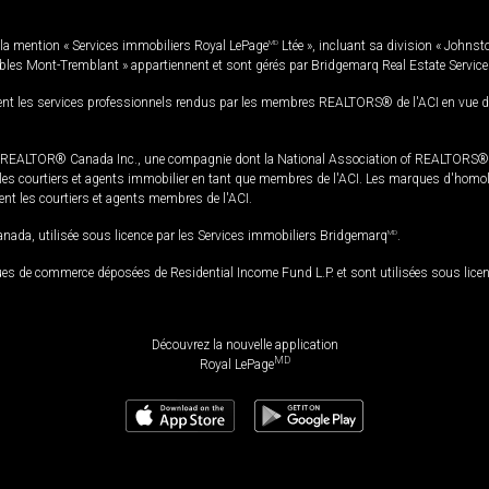
la mention « Services immobiliers Royal LePage
MD
Ltée », incluant sa division « Johnst
bles Mont-Tremblant » appartiennent et sont gérés par Bridgemarq Real Estate Servic
 les services professionnels rendus par les membres REALTORS® de l'ACI en vue de l'a
TOR® Canada Inc., une compagnie dont la National Association of REALTORS® et l'
s courtiers et agents immobilier en tant que membres de l'ACI. Les marques d'homolog
ssent les courtiers et agents membres de l'ACI.
da, utilisée sous licence par les Services immobiliers Bridgemarq
MD
.
s de commerce déposées de Residential Income Fund L.P. et sont utilisées sous lice
Découvrez la nouvelle application
MD
Royal LePage