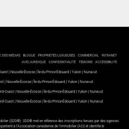
E DES MÉDIAS
BLOGUE
PROPRIÉTÉS LUXUEUSES
COMMERCIAL
INTRANET
AVIS JURIDIQUE
CONFIDENTIALITÉ
TÉMOINS
ACCESSIBILITÉ
-Ouest
|
Nouvelle-Écosse
|
Île-du-Prince-Édouard
|
Yukon
|
Nunavut
.
est
|
Nouvelle-Écosse
|
Île-du-Prince-Édouard
|
Yukon
|
Nunavut
.
Nord-Ouest
|
Nouvelle-Écosse
|
Île-du-Prince-Édouard
|
Yukon
|
Nunavut
Nord-Ouest
|
Nouvelle-Écosse
|
Île-du-Prince-Édouard
|
Yukon
|
Nunavut
mobilier (SDD®). SDD® met en référence des inscriptions tenues par des agences
rtient à l'Association canadienne de l’immobilier (ACI) et identifie le