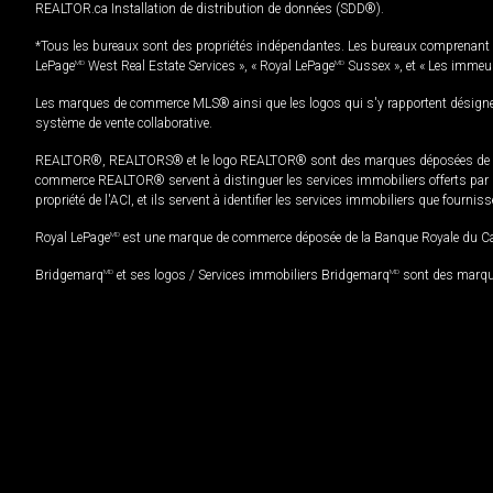
REALTOR.ca Installation de distribution de données (SDD®).
*Tous les bureaux sont des propriétés indépendantes. Les bureaux comprenant 
LePage
MD
West Real Estate Services », « Royal LePage
MD
Sussex », et « Les immeu
Les marques de commerce MLS® ainsi que les logos qui s'y rapportent désignent
système de vente collaborative.
REALTOR®, REALTORS® et le logo REALTOR® sont des marques déposées de REAL
commerce REALTOR® servent à distinguer les services immobiliers offerts par le
propriété de l'ACI, et ils servent à identifier les services immobiliers que fourni
Royal LePage
MD
est une marque de commerce déposée de la Banque Royale du Cana
Bridgemarq
MD
et ses logos / Services immobiliers Bridgemarq
MD
sont des marque