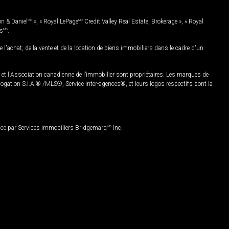
on & Daniel
MD
», « Royal LePage
MD
Credit Valley Real Estate, Brokerage », « Royal
es
MD
.
chat, de la vente et de la location de biens immobiliers dans le cadre d'un
Association canadienne de l’immobilier sont propriétaires. Les marques de
ation S.I.A.® /MLS®, Service inter-agences®, et leurs logos respectifs sont la
nce par Services immobiliers Bridgemarq
MD
Inc.