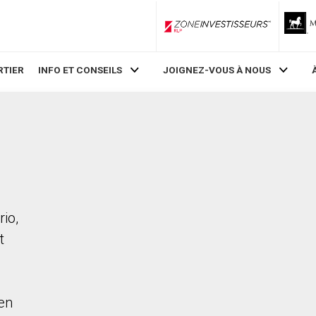
ZoneInvestisseurs RLP
RTIER
INFO ET CONSEILS
JOIGNEZ-VOUS À NOUS
rio,
t
en