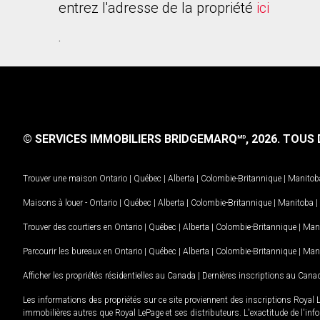
entrez l'adresse de la propriété
ici
.
© SERVICES IMMOBILIERS BRIDGEMARQ
, 2026.
TOUS D
MD
Trouver une maison
Ontario
|
Québec
|
Alberta
|
Colombie-Britannique
|
Manitob
Maisons à louer -
Ontario
|
Québec
|
Alberta
|
Colombie-Britannique
|
Manitoba
|
Trouver des courtiers en
Ontario
|
Québec
|
Alberta
|
Colombie-Britannique
|
Man
Parcourir les bureaux en
Ontario
|
Québec
|
Alberta
|
Colombie-Britannique
|
Man
Afficher les propriétés résidentielles au Canada
|
Dernières inscriptions au Cana
Les informations des propriétés sur ce site proviennent des inscriptions Royal 
immobilières autres que Royal LePage et ses distributeurs. L'exactitude de l'info