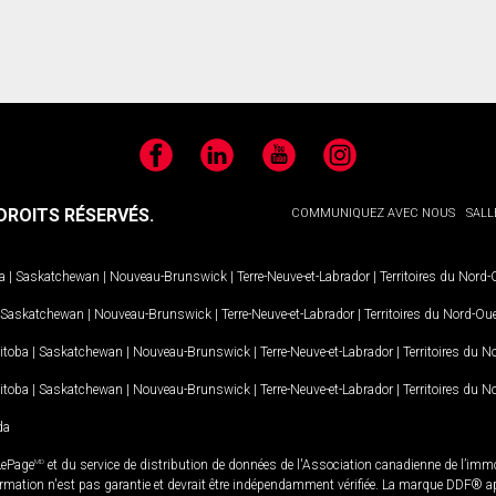
Facebook
LinkedIn
YouTube
Instagram
ROITS RÉSERVÉS.
COMMUNIQUEZ AVEC NOUS
SALL
a
|
Saskatchewan
|
Nouveau-Brunswick
|
Terre-Neuve-et-Labrador
|
Territoires du Nord
Saskatchewan
|
Nouveau-Brunswick
|
Terre-Neuve-et-Labrador
|
Territoires du Nord-Ou
itoba
|
Saskatchewan
|
Nouveau-Brunswick
|
Terre-Neuve-et-Labrador
|
Territoires du 
itoba
|
Saskatchewan
|
Nouveau-Brunswick
|
Terre-Neuve-et-Labrador
|
Territoires du 
da
LePage
MD
et du service de distribution de données de l'Association canadienne de l’im
rmation n'est pas garantie et devrait être indépendamment vérifiée. La marque DDF® appa