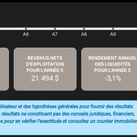
REVENUS NETS
RENDEMENT ANNUEL
D'EXPLOITATION
DES LIQUIDITÉS
POUR L'ANNÉE
5
POUR L'ANNÉE
5
21 494 $
-3,1%
utilisateur et des hypothèses générales pour fournir des résultats
 résultats ne constituent pas des conseils juridiques, financiers,
 pour en vérifier l’exactitude et consultez un courtier immobilier