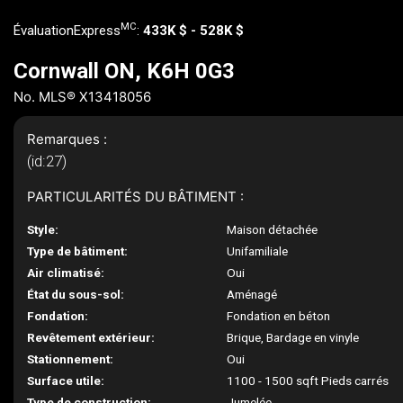
MC
ÉvaluationExpress
:
433K $ - 528K $
Cornwall ON, K6H 0G3
No. MLS® X13418056
Remarques :
(id:27)
PARTICULARITÉS DU BÂTIMENT :
Style:
Maison détachée
Type de bâtiment:
Unifamiliale
Air climatisé:
Oui
État du sous-sol:
Aménagé
Fondation:
Fondation en béton
Revêtement extérieur:
Brique, Bardage en vinyle
Stationnement:
Oui
Surface utile:
1100 - 1500 sqft Pieds carrés
Type de construction:
Jumelée