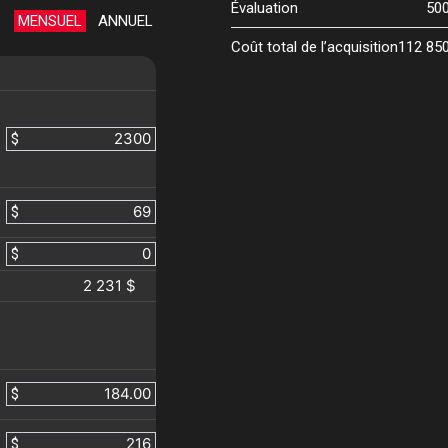
Évaluation
50
MENSUEL
ANNUEL
Coût total de l’acquisition
112 85
$
$
$
2 231 $
$
$