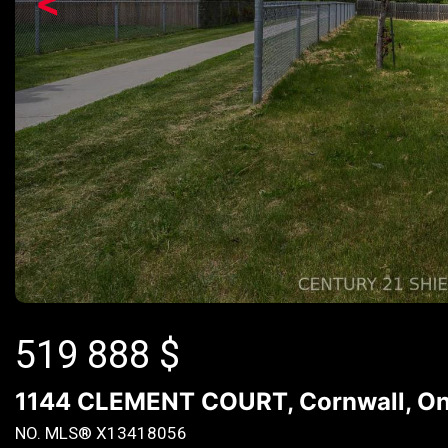
<
519 888
$
1144 CLEMENT COURT, Cornwall, On
NO. MLS® X13418056