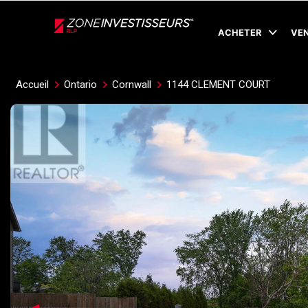
Live
En Direct
ACHETER
VE
Accueil
Ontario
Cornwall
1144 CLEMENT COURT