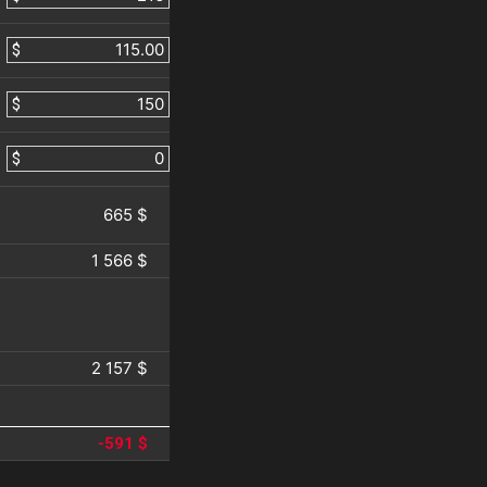
$
$
$
665 $
1 566 $
2 157 $
-591 $