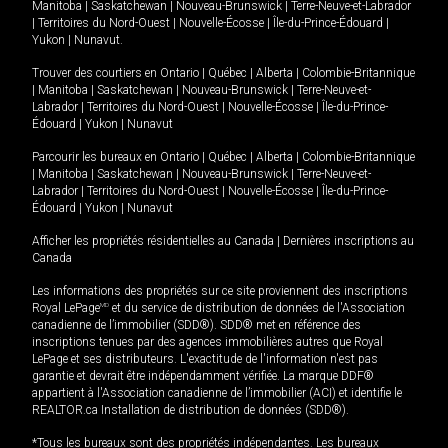
Manitoba
|
Saskatchewan
|
Nouveau-Brunswick
|
Terre-Neuve-et-Labrador
|
Territoires du Nord-Ouest
|
Nouvelle-Écosse
|
Île-du-Prince-Édouard
|
Yukon
|
Nunavut
.
Trouver des courtiers en
Ontario
|
Québec
|
Alberta
|
Colombie-Britannique
|
Manitoba
|
Saskatchewan
|
Nouveau-Brunswick
|
Terre-Neuve-et-
Labrador
|
Territoires du Nord-Ouest
|
Nouvelle-Écosse
|
Île-du-Prince-
Édouard
|
Yukon
|
Nunavut
Parcourir les bureaux en
Ontario
|
Québec
|
Alberta
|
Colombie-Britannique
|
Manitoba
|
Saskatchewan
|
Nouveau-Brunswick
|
Terre-Neuve-et-
Labrador
|
Territoires du Nord-Ouest
|
Nouvelle-Écosse
|
Île-du-Prince-
Édouard
|
Yukon
|
Nunavut
Afficher les propriétés résidentielles au Canada
|
Dernières inscriptions au
Canada
Les informations des propriétés sur ce site proviennent des inscriptions
Royal LePage
MD
et du service de distribution de données de l'Association
canadienne de l’immobilier (SDD®). SDD® met en référence des
inscriptions tenues par des agences immobilières autres que Royal
LePage et ses distributeurs. L'exactitude de l'information n'est pas
garantie et devrait être indépendamment vérifiée. La marque DDF®
appartient à l'Association canadienne de l’immobilier (ACI) et identifie le
REALTOR.ca Installation de distribution de données (SDD®).
*Tous les bureaux sont des propriétés indépendantes. Les bureaux