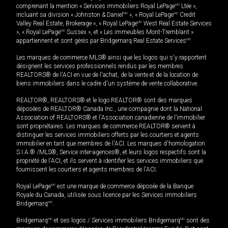
comprenant la mention « Services immobiliers Royal LePage
MD
Ltée »,
incluant sa division « Johnston & Daniel
MD
», « Royal LePage
MD
Credit
Valley Real Estate, Brokerage », « Royal LePage
MD
West Real Estate Services
», « Royal LePage
MD
Sussex », et « Les immeubles Mont-Tremblant »
appartiennent et sont gérés par Bridgemarq Real Estate Services
MD
.
Les marques de commerce MLS® ainsi que les logos qui s'y rapportent
désignent les services professionnels rendus par les membres
REALTORS® de l'ACI en vue de l'achat, de la vente et de la location de
biens immobiliers dans le cadre d'un système de vente collaborative.
REALTOR®, REALTORS® et le logo REALTOR® sont des marques
déposées de REALTOR® Canada Inc., une compagnie dont la National
Association of REALTORS® et l'Association canadienne de l’immobilier
sont propriétaires. Les marques de commerce REALTOR® servent à
distinguer les services immobiliers offerts par les courtiers et agents
immobilier en tant que membres de l'ACI. Les marques d'homologation
S.I.A.® /MLS®, Service inter-agences®, et leurs logos respectifs sont la
propriété de l'ACI, et ils servent à identifier les services immobiliers que
fournissent les courtiers et agents membres de l'ACI.
Royal LePage
MD
est une marque de commerce déposée de la Banque
Royale du Canada, utilisée sous licence par les Services immobiliers
Bridgemarq
MD
.
Bridgemarq
MD
et ses logos / Services immobiliers Bridgemarq
MD
sont des