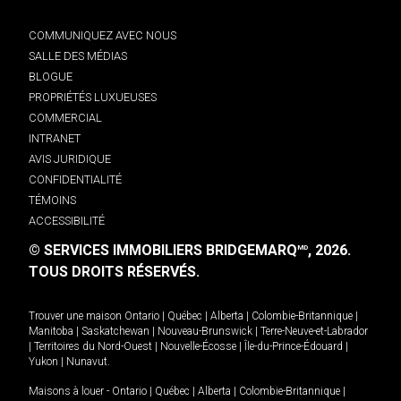
COMMUNIQUEZ AVEC NOUS
SALLE DES MÉDIAS
BLOGUE
PROPRIÉTÉS LUXUEUSES
COMMERCIAL
INTRANET
AVIS JURIDIQUE
CONFIDENTIALITÉ
TÉMOINS
ACCESSIBILITÉ
© SERVICES IMMOBILIERS BRIDGEMARQ
, 2026.
MD
TOUS DROITS RÉSERVÉS.
Trouver une maison
Ontario
|
Québec
|
Alberta
|
Colombie-Britannique
|
Manitoba
|
Saskatchewan
|
Nouveau-Brunswick
|
Terre-Neuve-et-Labrador
|
Territoires du Nord-Ouest
|
Nouvelle-Écosse
|
Île-du-Prince-Édouard
|
Yukon
|
Nunavut
.
Maisons à louer -
Ontario
|
Québec
|
Alberta
|
Colombie-Britannique
|