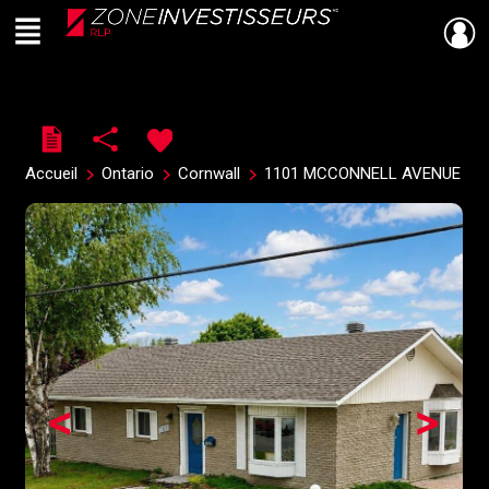
Menu
Live
En Direct
Accueil
Ontario
Cornwall
1101 MCCONNELL AVENUE
<
>