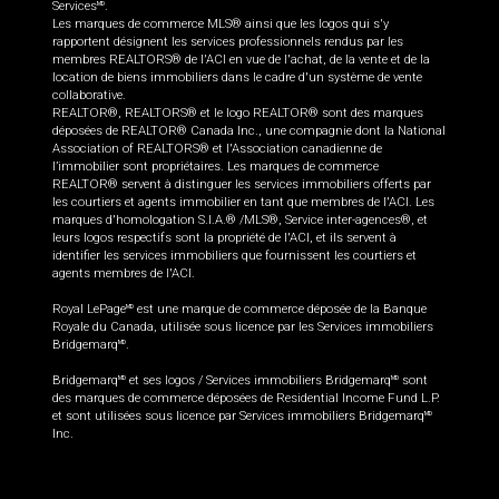
Services
.
MD
Les marques de commerce MLS® ainsi que les logos qui s'y
rapportent désignent les services professionnels rendus par les
membres REALTORS® de l'ACI en vue de l'achat, de la vente et de la
location de biens immobiliers dans le cadre d'un système de vente
collaborative.
REALTOR®, REALTORS® et le logo REALTOR® sont des marques
déposées de REALTOR® Canada Inc., une compagnie dont la National
Association of REALTORS® et l'Association canadienne de
l’immobilier sont propriétaires. Les marques de commerce
REALTOR® servent à distinguer les services immobiliers offerts par
les courtiers et agents immobilier en tant que membres de l'ACI. Les
marques d'homologation S.I.A.® /MLS®, Service inter-agences®, et
leurs logos respectifs sont la propriété de l'ACI, et ils servent à
identifier les services immobiliers que fournissent les courtiers et
agents membres de l'ACI.
Royal LePage
est une marque de commerce déposée de la Banque
MD
Royale du Canada, utilisée sous licence par les Services immobiliers
Bridgemarq
.
MD
Bridgemarq
et ses logos / Services immobiliers Bridgemarq
sont
MD
MD
des marques de commerce déposées de Residential Income Fund L.P.
et sont utilisées sous licence par Services immobiliers Bridgemarq
MD
Inc.