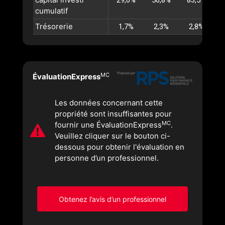
29,0%
56,8%
83,5%
1
cumulatif
Trésorerie
1,7%
2,3%
2,8%
MC
ÉvaluationExpress
Les données concernant cette
propriété sont insuffisantes pour
MC
fournir une ÉvaluationExpress
.
Veuillez cliquer sur le bouton ci-
dessous pour obtenir l'évaluation en
personne d’un professionnel.
Obtenez l’avis d’un professionnel