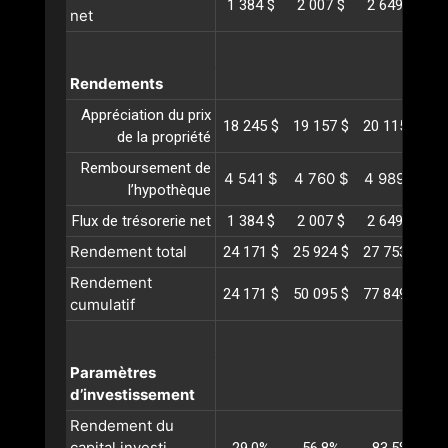
1 384 $
2 007 $
2 649 $
3
net
Rendements
Appréciation du prix
18 245 $
19 157 $
20 115 $
21
de la propriété
Remboursement de
4 541 $
4 760 $
4 989 $
5
l’hypothèque
Flux de trésorerie net
1 384 $
2 007 $
2 649 $
3
Rendement total
24 171 $
25 924 $
27 753 $
29
Rendement
24 171 $
50 095 $
77 849 $
10
cumulatif
Paramètres
d’investissement
Rendement du
capital investi