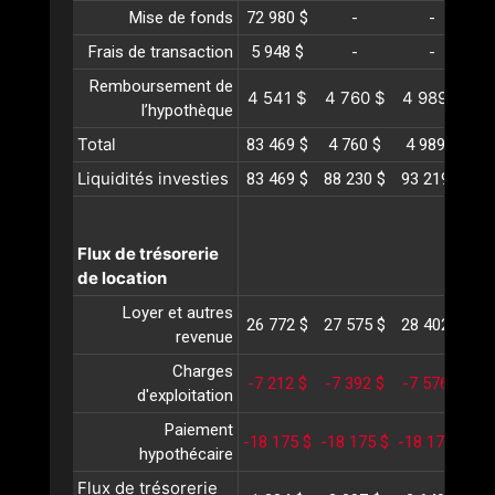
Mise de fonds
72 980 $
-
-
Frais de transaction
5 948 $
-
-
Remboursement de
4 541 $
4 760 $
4 989 $
5
l’hypothèque
Total
83 469 $
4 760 $
4 989 $
5
Liquidités investies
83 469 $
88 230 $
93 219 $
98
Flux de trésorerie
de location
Loyer et autres
26 772 $
27 575 $
28 402 $
29
revenue
Charges
-7 212 $
-7 392 $
-7 576 $
-
d'exploitation
Paiement
-18 175 $
-18 175 $
-18 175 $
-1
hypothécaire
Flux de trésorerie