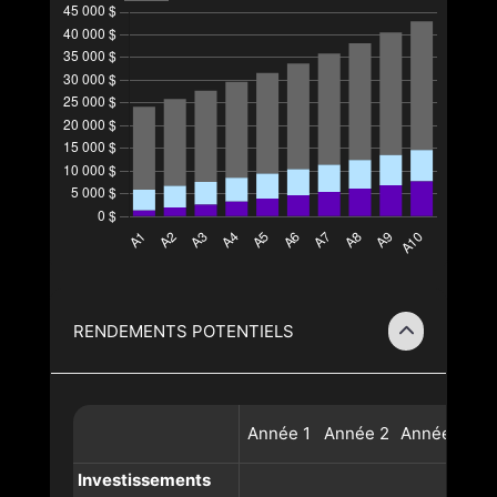
RENDEMENTS POTENTIELS
Année
1
Année
2
Année
3
A
Investissements