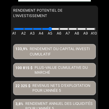
RENDEMENT POTENTIEL DE
L'INVESTISSEMENT
RENDEMENT DU CAPITAL INVESTI
133,9%
CUMULATIF
PLUS-VALUE CUMULATIVE DU
100 815 $
MARCHÉ
REVENUS NETS D'EXPLOITATION
22 325 $
POUR L'ANNÉE
5
RENDEMENT ANNUEL DES LIQUIDITÉS
3,8%
POUR L'ANNÉE
5