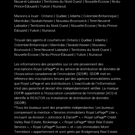
Neuve-et-Labrador
|
Territoires du Nord-Ouest
|
Nouvelle-Écosse
|
Île-du-
Prince-Édouard
|
Yukon
|
Nunavut
.
Maisons à louer -
Ontario
|
Québec
|
Alberta
|
Colombie-Britannique
|
Manitoba
|
Saskatchewan
|
Nouveau-Brunswick
|
Terre-Neuve-et-
Labrador
|
Territoires du Nord-Ouest
|
Nouvelle-Écosse
|
Île-du-Prince-
Édouard
|
Yukon
|
Nunavut
.
Trouver des agents et courtiers en
Ontario
|
Québec
|
Alberta
|
Colombie-Britannique
|
Manitoba
|
Saskatchewan
|
Nouveau-
Brunswick
|
Terre-Neuve-et-Labrador
|
Territoires du Nord-Ouest
|
Nouvelle-Écosse
|
Île-du-Prince-Édouard
|
Yukon
|
Nunavut
Les informations des propriétés sur ce site proviennent des
inscriptions Royal LePage
et du service de distribution de données de
MD
l'Association canadienne de l’immobilier (SDD®). SDD® met en
référence des inscriptions tenues par des agences immobilières autres
que Royal LePage et ses distributeurs. L'exactitude de l'information
n'est pas garantie et devrait être indépendamment vérifiée. La marque
DDF® appartient à l'Association canadienne de l’immobilier (ACI) et
identifie le REALTOR.ca Installation de distribution de données
(SDD®).
*Tous les bureaux sont des propriétés indépendantes. Les bureaux
comprenant la mention « Services immobiliers Royal LePage
Ltée »,
MD
incluant sa division « Johnston & Daniel
», « Royal LePage
Credit
MD
MD
Valley Real Estate, Brokerage », « Royal LePage
West Real Estate
MD
Services », « Royal LePage
Sussex », et « Les immeubles Mont-
MD
Tremblant » appartiennent et sont gérés par Bridgemarq Real Estate