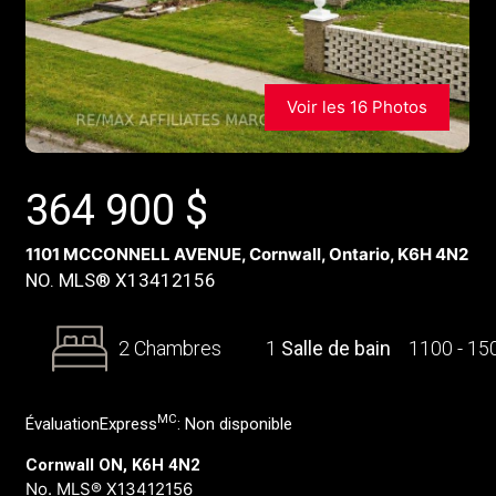
Voir les 16 Photos
364 900
$
1101 MCCONNELL AVENUE, Cornwall, Ontario, K6H 4N2
NO. MLS® X13412156
2 Chambres
1
Salle de bain
1100 - 1
MC
ÉvaluationExpress
:
Non disponible
Cornwall ON, K6H 4N2
No. MLS® X13412156