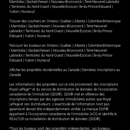
Manitoba
|
Saskatchewan
|
Nouveau-Brunswick
|
Terre-Neuve-et-Labrador
|
Territoires du Nord-Ouest
|
Nouvelle-Écosse
|
Île-du-Prince-Édouard
|
Yukon
|
Nunavut
.
Trouver des courtiers en
Ontario
|
Québec
|
Alberta
|
Colombie-Britannique
|
Manitoba
|
Saskatchewan
|
Nouveau-Brunswick
|
Terre-Neuve-et-
Labrador
|
Territoires du Nord-Ouest
|
Nouvelle-Écosse
|
Île-du-Prince-
Édouard
|
Yukon
|
Nunavut
Parcourir les bureaux en
Ontario
|
Québec
|
Alberta
|
Colombie-Britannique
|
Manitoba
|
Saskatchewan
|
Nouveau-Brunswick
|
Terre-Neuve-et-
Labrador
|
Territoires du Nord-Ouest
|
Nouvelle-Écosse
|
Île-du-Prince-
Édouard
|
Yukon
|
Nunavut
Afficher les propriétés résidentielles au Canada
|
Dernières inscriptions au
Canada
Les informations des propriétés sur ce site proviennent des inscriptions
Royal LePage
MD
et du service de distribution de données de l'Association
canadienne de l’immobilier (SDD®). SDD® met en référence des
inscriptions tenues par des agences immobilières autres que Royal
LePage et ses distributeurs. L'exactitude de l'information n'est pas
garantie et devrait être indépendamment vérifiée. La marque DDF®
appartient à l'Association canadienne de l’immobilier (ACI) et identifie le
REALTOR.ca Installation de distribution de données (SDD®).
*Tous les bureaux sont des propriétés indépendantes. Les bureaux