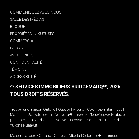
COMMUNIQUEZ AVEC NOUS
SALLE DES MÉDIAS
BLOGUE
PROPRIÉTÉS LUXUEUSES
COMMERCIAL
INTRANET
AVIS JURIDIQUE
CONFIDENTIALITÉ
TÉMOINS
ACCESSIBILITÉ
© SERVICES IMMOBILIERS BRIDGEMARQ
, 2026.
MD
TOUS DROITS RÉSERVÉS.
Trouver une maison
Ontario
|
Québec
|
Alberta
|
Colombie-Britannique
|
Manitoba
|
Saskatchewan
|
Nouveau-Brunswick
|
Terre-Neuve-et-Labrador
|
Territoires du Nord-Ouest
|
Nouvelle-Écosse
|
Île-du-Prince-Édouard
|
Yukon
|
Nunavut
.
Maisons à louer -
Ontario
|
Québec
|
Alberta
|
Colombie-Britannique
|