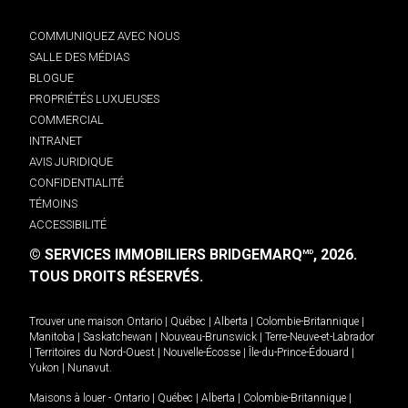
COMMUNIQUEZ AVEC NOUS
SALLE DES MÉDIAS
BLOGUE
PROPRIÉTÉS LUXUEUSES
COMMERCIAL
INTRANET
AVIS JURIDIQUE
CONFIDENTIALITÉ
TÉMOINS
ACCESSIBILITÉ
© SERVICES IMMOBILIERS BRIDGEMARQ
, 2026.
MD
TOUS DROITS RÉSERVÉS.
Trouver une maison
Ontario
|
Québec
|
Alberta
|
Colombie-Britannique
|
Manitoba
|
Saskatchewan
|
Nouveau-Brunswick
|
Terre-Neuve-et-Labrador
|
Territoires du Nord-Ouest
|
Nouvelle-Écosse
|
Île-du-Prince-Édouard
|
Yukon
|
Nunavut
.
Maisons à louer -
Ontario
|
Québec
|
Alberta
|
Colombie-Britannique
|