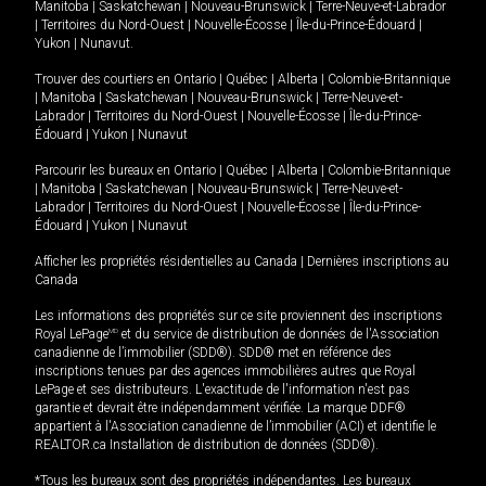
Manitoba
|
Saskatchewan
|
Nouveau-Brunswick
|
Terre-Neuve-et-Labrador
|
Territoires du Nord-Ouest
|
Nouvelle-Écosse
|
Île-du-Prince-Édouard
|
Yukon
|
Nunavut
.
Trouver des courtiers en
Ontario
|
Québec
|
Alberta
|
Colombie-Britannique
|
Manitoba
|
Saskatchewan
|
Nouveau-Brunswick
|
Terre-Neuve-et-
Labrador
|
Territoires du Nord-Ouest
|
Nouvelle-Écosse
|
Île-du-Prince-
Édouard
|
Yukon
|
Nunavut
Parcourir les bureaux en
Ontario
|
Québec
|
Alberta
|
Colombie-Britannique
|
Manitoba
|
Saskatchewan
|
Nouveau-Brunswick
|
Terre-Neuve-et-
Labrador
|
Territoires du Nord-Ouest
|
Nouvelle-Écosse
|
Île-du-Prince-
Édouard
|
Yukon
|
Nunavut
Afficher les propriétés résidentielles au Canada
|
Dernières inscriptions au
Canada
Les informations des propriétés sur ce site proviennent des inscriptions
Royal LePage
MD
et du service de distribution de données de l'Association
canadienne de l’immobilier (SDD®). SDD® met en référence des
inscriptions tenues par des agences immobilières autres que Royal
LePage et ses distributeurs. L'exactitude de l'information n'est pas
garantie et devrait être indépendamment vérifiée. La marque DDF®
appartient à l'Association canadienne de l’immobilier (ACI) et identifie le
REALTOR.ca Installation de distribution de données (SDD®).
*Tous les bureaux sont des propriétés indépendantes. Les bureaux