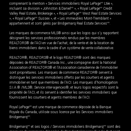
comprenant la mention « Services immobiliers Royal LePage
MD
Ltée »,
incluant sa division « Johnston & Daniel
MD
», « Royal LePage
MD
Credit
Valley Real Estate, Brokerage », « Royal LePage
MD
West Real Estate Services
», « Royal LePage
MD
Sussex », et « Les immeubles Mont-Tremblant »
appartiennent et sont gérés par Bridgemarq Real Estate Services
MD
.
Les marques de commerce MLS® ainsi que les logos qui s'y rapportent
désignent les services professionnels rendus par les membres
REALTORS® de l'ACI en vue de l'achat, de la vente et de la location de
biens immobiliers dans le cadre d'un système de vente collaborative.
REALTOR®, REALTORS® et le logo REALTOR® sont des marques
déposées de REALTOR® Canada Inc., une compagnie dont la National
Association of REALTORS® et l'Association canadienne de l’immobilier
sont propriétaires. Les marques de commerce REALTOR® servent à
distinguer les services immobiliers offerts par les courtiers et agents
immobilier en tant que membres de l'ACI. Les marques d'homologation
S.I.A.® /MLS®, Service inter-agences®, et leurs logos respectifs sont la
propriété de l'ACI, et ils servent à identifier les services immobiliers que
fournissent les courtiers et agents membres de l'ACI.
Royal LePage
MD
est une marque de commerce déposée de la Banque
Royale du Canada, utilisée sous licence par les Services immobiliers
Bridgemarq
MD
.
Bridgemarq
MD
et ses logos / Services immobiliers Bridgemarq
MD
sont des