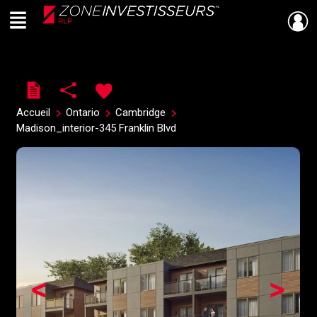
Menu
Live
En Direct
Accueil
Ontario
Cambridge
Madison_interior-345 Franklin Blvd
<
>