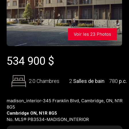
Voir les 23 Photos
534 900
$
2.0 Chambres
2
Salles de bain
780
p.c.
madison_interior-345 Franklin Blvd, Cambridge, ON, N1R
8G5
Cambridge ON, N1R 8G5
No. MLS® PB3534-MADISON_INTERIOR