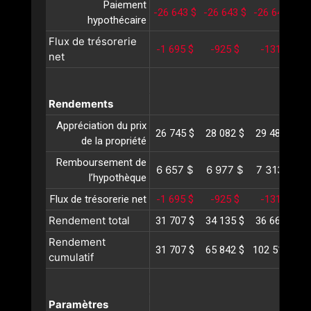
Paiement
-26 643 $
-26 643 $
-26 643 $
-
hypothécaire
Flux de trésorerie
-1 695 $
-925 $
-131 $
net
Rendements
Appréciation du prix
26 745 $
28 082 $
29 486 $
3
de la propriété
Remboursement de
6 657 $
6 977 $
7 313 $
l’hypothèque
Flux de trésorerie net
-1 695 $
-925 $
-131 $
Rendement total
31 707 $
34 135 $
36 668 $
3
Rendement
31 707 $
65 842 $
102 510 $
1
cumulatif
Paramètres