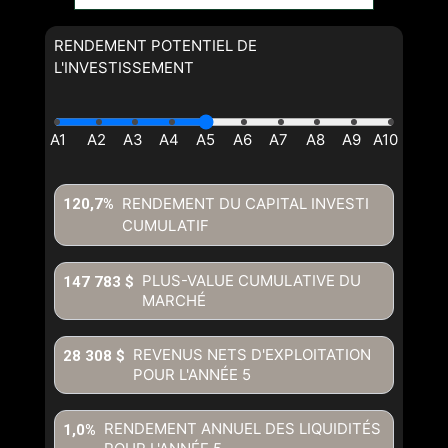
RENDEMENT POTENTIEL DE
L'INVESTISSEMENT
RENDEMENT DU CAPITAL INVESTI
120,7%
CUMULATIF
PLUS-VALUE CUMULATIVE DU
147 783 $
MARCHÉ
REVENUS NETS D'EXPLOITATION
28 308 $
POUR L'ANNÉE
5
RENDEMENT ANNUEL DES LIQUIDITÉS
1,0%