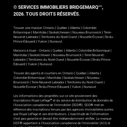
© SERVICES IMMOBILIERS BRIDGEMARQ
,
MD
2026.
TOUS DROITS RÉSERVÉS.
Trouver une maison
Ontario
|
Québec
|
Alberta
|
Colombie-
Britannique
|
Manitoba
|
Saskatchewan
|
Nouveau-Brunswick
|
Terre-
Neuve-et-Labrador
|
Territoires du Nord-Ouest
|
Nouvelle-Écosse
|
Île-du-
Prince-Édouard
|
Yukon
|
Nunavut
.
Maisons à louer -
Ontario
|
Québec
|
Alberta
|
Colombie-Britannique
|
Manitoba
|
Saskatchewan
|
Nouveau-Brunswick
|
Terre-Neuve-et-
Labrador
|
Territoires du Nord-Ouest
|
Nouvelle-Écosse
|
Île-du-Prince-
Édouard
|
Yukon
|
Nunavut
.
Trouver des agents et courtiers en
Ontario
|
Québec
|
Alberta
|
Colombie-Britannique
|
Manitoba
|
Saskatchewan
|
Nouveau-
Brunswick
|
Terre-Neuve-et-Labrador
|
Territoires du Nord-Ouest
|
Nouvelle-Écosse
|
Île-du-Prince-Édouard
|
Yukon
|
Nunavut
Les informations des propriétés sur ce site proviennent des
inscriptions Royal LePage
et du service de distribution de données de
MD
l'Association canadienne de l’immobilier (SDD®). SDD® met en
référence des inscriptions tenues par des agences immobilières autres
que Royal LePage et ses distributeurs. L'exactitude de l'information
n'est pas garantie et devrait être indépendamment vérifiée. La marque
DDF® appartient à l'Association canadienne de l’immobilier (ACI) et