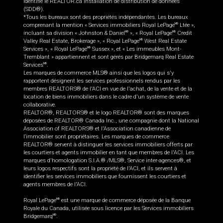
identifie le REALTOR.ca Installation de distribution de données
(SDD®).
*Tous les bureaux sont des propriétés indépendantes. Les bureaux
comprenant la mention « Services immobiliers Royal LePage
Ltée »,
MD
incluant sa division « Johnston & Daniel
», « Royal LePage
Credit
MD
MD
Valley Real Estate, Brokerage », « Royal LePage
West Real Estate
MD
Services », « Royal LePage
Sussex », et « Les immeubles Mont-
MD
Tremblant » appartiennent et sont gérés par Bridgemarq Real Estate
Services
.
MD
Les marques de commerce MLS® ainsi que les logos qui s'y
rapportent désignent les services professionnels rendus par les
membres REALTORS® de l'ACI en vue de l'achat, de la vente et de la
location de biens immobiliers dans le cadre d'un système de vente
collaborative.
REALTOR®, REALTORS® et le logo REALTOR® sont des marques
déposées de REALTOR® Canada Inc., une compagnie dont la National
Association of REALTORS® et l'Association canadienne de
l’immobilier sont propriétaires. Les marques de commerce
REALTOR® servent à distinguer les services immobiliers offerts par
les courtiers et agents immobilier en tant que membres de l'ACI. Les
marques d'homologation S.I.A.® /MLS®, Service inter-agences®, et
leurs logos respectifs sont la propriété de l'ACI, et ils servent à
identifier les services immobiliers que fournissent les courtiers et
agents membres de l'ACI.
Royal LePage
est une marque de commerce déposée de la Banque
MD
Royale du Canada, utilisée sous licence par les Services immobiliers
Bridgemarq
.
MD