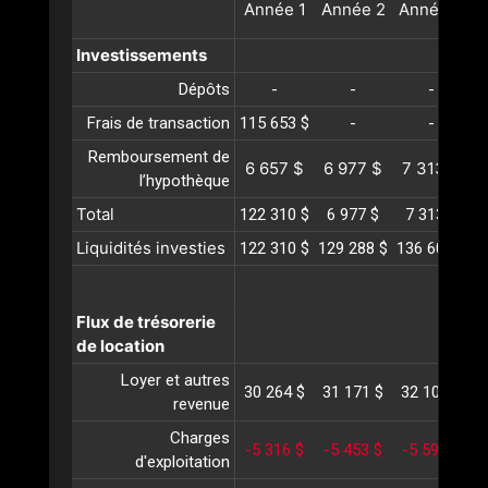
Année
1
Année
2
Année
3
A
Investissements
Dépôts
-
-
-
Frais de transaction
115 653 $
-
-
Remboursement de
6 657 $
6 977 $
7 313 $
l’hypothèque
Total
122 310 $
6 977 $
7 313 $
Liquidités investies
122 310 $
129 288 $
136 602 $
1
Flux de trésorerie
de location
Loyer et autres
30 264 $
31 171 $
32 107 $
3
revenue
Charges
-5 316 $
-5 453 $
-5 594 $
-
d'exploitation