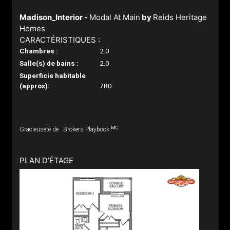
Madison_Interior -
Modal At Main
by
Reids Heritage
Homes
CARACTÉRISTIQUES :
Chambres :
2.0
Salle(s) de bains :
2.0
Superficie habitable
(approx):
780
MC
Gracieuseté de : Brokers Playbook
PLAN D’ÉTAGE