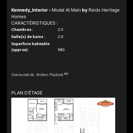
Kennedy_Interior -
Modal At Main
by
Reids Heritage
Homes
CARACTÉRISTIQUES :
Chambres :
2.0
Salle(s) de bains :
2.0
Superficie habitable
(approx):
980
MC
Gracieuseté de : Brokers Playbook
PLAN D’ÉTAGE