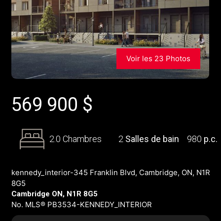
Voir les 23 Photos
569 900
$
2.0 Chambres
2
Salles de bain
980
p.c.
kennedy_interior-345 Franklin Blvd, Cambridge, ON, N1R
8G5
Cambridge ON, N1R 8G5
No. MLS® PB3534-KENNEDY_INTERIOR