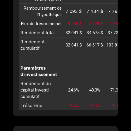
Remboursement de
7 093 $
7 434 $
7 791 $
l’hypothèque
Flux de trésorerie net
-3 546 $
-2 778 $
-1 986 $
-
Rendement total
32 041 $
34 575 $
37 220 $
3
Rendement
32 041 $
66 617 $
103 837 $
1
cumulatif
Paramètres
d’investissement
Rendement du
capital investi
24,6%
48,3%
71,3%
cumulatif
Trésorerie
-2,7%
-2,0%
-1,4%