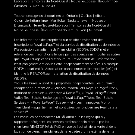
Labrador
|
Territoires du Nord-Ouest
|
Nouvelle-Écosse
|
Île-du-Prince-
Édouard
|
Yukon
|
Nunavut
.
Trouver des agents et courtiers en
Ontario
|
Québec
|
Alberta
|
Colombie-Britannique
|
Manitoba
|
Saskatchewan
|
Nouveau-
Brunswick
|
Terre-Neuve-et-Labrador
|
Territoires du Nord-Ouest
|
Nouvelle-Écosse
|
Île-du-Prince-Édouard
|
Yukon
|
Nunavut
Les informations des propriétés sur ce site proviennent des
inscriptions Royal LePage
et du service de distribution de données de
MD
l'Association canadienne de l’immobilier (SDD®). SDD® met en
référence des inscriptions tenues par des agences immobilières autres
que Royal LePage et ses distributeurs. L'exactitude de l'information
n'est pas garantie et devrait être indépendamment vérifiée. La marque
DDF® appartient à l'Association canadienne de l’immobilier (ACI) et
identifie le REALTOR.ca Installation de distribution de données
(SDD®).
*Tous les bureaux sont des propriétés indépendantes. Les bureaux
comprenant la mention « Services immobiliers Royal LePage
Ltée »,
MD
incluant sa division « Johnston & Daniel
», « Royal LePage
Credit
MD
MD
Valley Real Estate, Brokerage », « Royal LePage
West Real Estate
MD
Services », « Royal LePage
Sussex », et « Les immeubles Mont-
MD
Tremblant » appartiennent et sont gérés par Bridgemarq Real Estate
Services
.
MD
Les marques de commerce MLS® ainsi que les logos qui s'y
rapportent désignent les services professionnels rendus par les
membres REALTORS® de l'ACI en vue de l'achat, de la vente et de la
location de biens immobiliers dans le cadre d'un système de vente