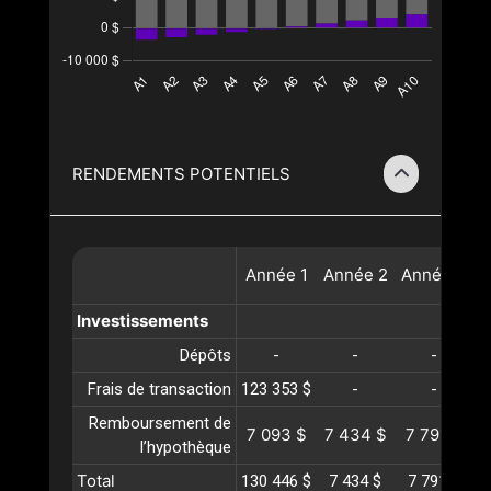
RENDEMENTS POTENTIELS
Année
1
Année
2
Année
3
A
Investissements
Dépôts
-
-
-
Frais de transaction
123 353 $
-
-
Remboursement de
7 093 $
7 434 $
7 791 $
l’hypothèque
Total
130 446 $
7 434 $
7 791 $