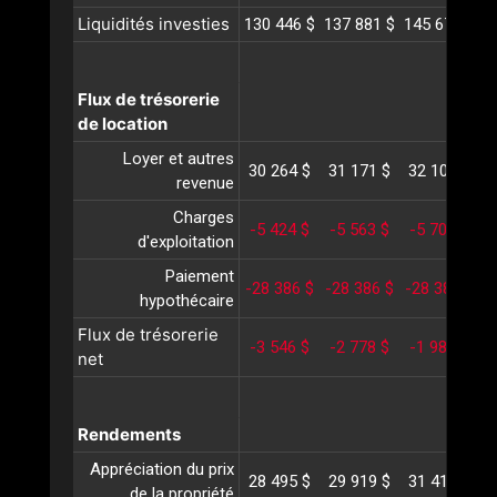
Liquidités investies
130 446 $
137 881 $
145 673 $
1
Flux de trésorerie
de location
Loyer et autres
30 264 $
31 171 $
32 107 $
3
revenue
Charges
-5 424 $
-5 563 $
-5 707 $
-
d'exploitation
Paiement
-28 386 $
-28 386 $
-28 386 $
-
hypothécaire
Flux de trésorerie
-3 546 $
-2 778 $
-1 986 $
-
net
Rendements
Appréciation du prix
28 495 $
29 919 $
31 415 $
3
de la propriété