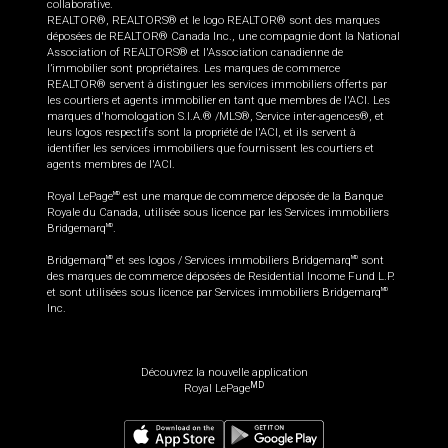
collaborative.
REALTOR®, REALTORS® et le logo REALTOR® sont des marques
déposées de REALTOR® Canada Inc., une compagnie dont la National
Association of REALTORS® et l'Association canadienne de
l’immobilier sont propriétaires. Les marques de commerce
REALTOR® servent à distinguer les services immobiliers offerts par
les courtiers et agents immobilier en tant que membres de l'ACI. Les
marques d'homologation S.I.A.® /MLS®, Service inter-agences®, et
leurs logos respectifs sont la propriété de l'ACI, et ils servent à
identifier les services immobiliers que fournissent les courtiers et
agents membres de l'ACI.
Royal LePage
est une marque de commerce déposée de la Banque
MD
Royale du Canada, utilisée sous licence par les Services immobiliers
Bridgemarq
.
MD
Bridgemarq
et ses logos / Services immobiliers Bridgemarq
sont
MD
MD
des marques de commerce déposées de Residential Income Fund L.P.
et sont utilisées sous licence par Services immobiliers Bridgemarq
MD
Inc.
Découvrez la nouvelle application
MD
Royal LePage