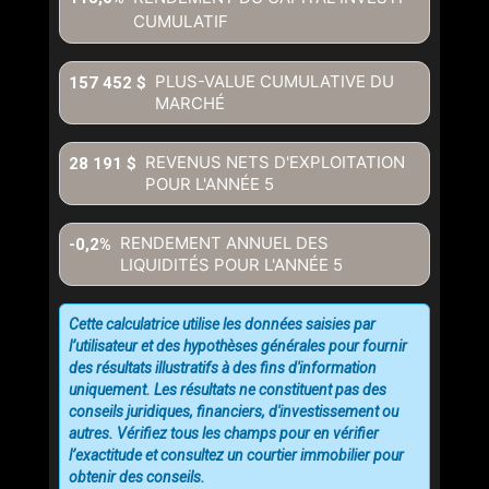
CUMULATIF
PLUS-VALUE CUMULATIVE DU
157 452 $
MARCHÉ
REVENUS NETS D'EXPLOITATION
28 191 $
POUR L'ANNÉE
5
RENDEMENT ANNUEL DES
-0,2%
LIQUIDITÉS POUR L'ANNÉE
5
Cette calculatrice utilise les données saisies par
l’utilisateur et des hypothèses générales pour fournir
des résultats illustratifs à des fins d'information
uniquement. Les résultats ne constituent pas des
conseils juridiques, financiers, d'investissement ou
autres. Vérifiez tous les champs pour en vérifier
l’exactitude et consultez un courtier immobilier pour
obtenir des conseils.