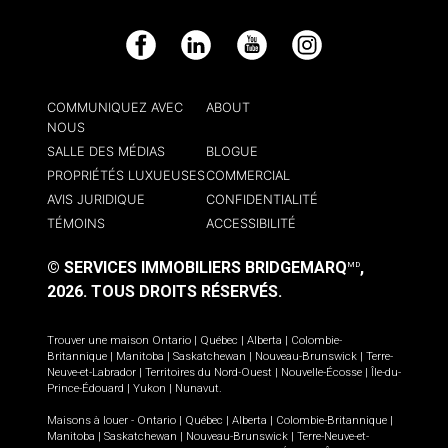
Facebook
LinkedIn
YouTube
Instagram
COMMUNIQUEZ AVEC
ABOUT
NOUS
SALLE DES MÉDIAS
BLOGUE
PROPRIÉTÉS LUXUEUSES
COMMERCIAL
AVIS JURIDIQUE
CONFIDENTIALITÉ
TÉMOINS
ACCESSIBILITÉ
© SERVICES IMMOBILIERS BRIDGEMARQ
,
MD
2026.
TOUS DROITS RÉSERVÉS.
Trouver une maison
Ontario
|
Québec
|
Alberta
|
Colombie-
Britannique
|
Manitoba
|
Saskatchewan
|
Nouveau-Brunswick
|
Terre-
Neuve-et-Labrador
|
Territoires du Nord-Ouest
|
Nouvelle-Écosse
|
Île-du-
Prince-Édouard
|
Yukon
|
Nunavut
.
Maisons à louer -
Ontario
|
Québec
|
Alberta
|
Colombie-Britannique
|
Manitoba
|
Saskatchewan
|
Nouveau-Brunswick
|
Terre-Neuve-et-