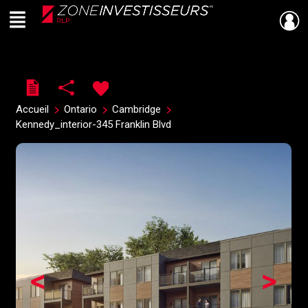
Menu
Live
En Direct
Accueil
Ontario
Cambridge
Kennedy_interior-345 Franklin Blvd
<
>