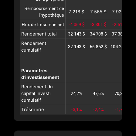
Remboursement de
7 218 $
7 565 $
7 928 $
l’hypothèque
Flux de trésorerie net
-4 069 $
-3 301 $
-2 510 $
-
Rendement total
32 143 $
34 708 $
37 385 $
4
Rendement
32 143 $
66 852 $
104 237 $
1
cumulatif
Paramètres
d’investissement
Rendement du
capital investi
24,2%
47,6%
70,3%
cumulatif
Trésorerie
-3,1%
-2,4%
-1,7%