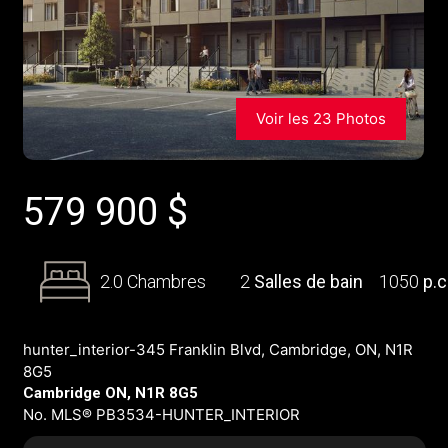
Voir les 23 Photos
579 900
$
2.0 Chambres
2
Salles de bain
1050
p.c
hunter_interior-345 Franklin Blvd, Cambridge, ON, N1R
8G5
Cambridge ON, N1R 8G5
No. MLS® PB3534-HUNTER_INTERIOR