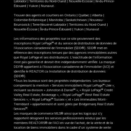
Labrador
|
Territoires du Nord-Ouest
|
Nouvelle-Écosse
|
Île-du-Prince-
Édouard
|
Yukon
|
Nunavut
.
Trouver des agents et courtiers en
Ontario
|
Québec
|
Alberta
|
Colombie-Britannique
|
Manitoba
|
Saskatchewan
|
Nouveau-
Brunswick
|
Terre-Neuve-et-Labrador
|
Territoires du Nord-Ouest
|
Nouvelle-Écosse
|
Île-du-Prince-Édouard
|
Yukon
|
Nunavut
Les informations des propriétés sur ce site proviennent des
inscriptions Royal LePage
et du service de distribution de données de
MD
l'Association canadienne de l’immobilier (SDD®). SDD® met en
référence des inscriptions tenues par des agences immobilières autres
que Royal LePage et ses distributeurs. L'exactitude de l'information
n'est pas garantie et devrait être indépendamment vérifiée. La marque
DDF® appartient à l'Association canadienne de l’immobilier (ACI) et
identifie le REALTOR.ca Installation de distribution de données
(SDD®).
*Tous les bureaux sont des propriétés indépendantes. Les bureaux
comprenant la mention « Services immobiliers Royal LePage
Ltée »,
MD
incluant sa division « Johnston & Daniel
», « Royal LePage
Credit
MD
MD
Valley Real Estate, Brokerage », « Royal LePage
West Real Estate
MD
Services », « Royal LePage
Sussex », et « Les immeubles Mont-
MD
Tremblant » appartiennent et sont gérés par Bridgemarq Real Estate
Services
.
MD
Les marques de commerce MLS® ainsi que les logos qui s'y
rapportent désignent les services professionnels rendus par les
membres REALTORS® de l'ACI en vue de l'achat, de la vente et de la
location de biens immobiliers dans le cadre d'un système de vente