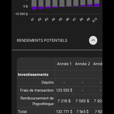
RENDEMENTS POTENTIELS
Année
1
Année
2
Année
3
A
Investissements
Dépôts
-
-
-
Frais de transaction
125 553 $
-
-
Remboursement de
7 218 $
7 565 $
7 928 $
l’hypothèque
Total
132 771 $
7 565 $
7 928 $