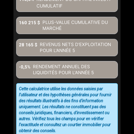
CUMULATIF
PLUS-VALUE CUMULATIVE DU
160 215 $
MARCHÉ
REVENUS NETS D'EXPLOITATION
28 165 $
POUR L'ANNÉE
5
RENDEMENT ANNUEL DES
-0,5%
LIQUIDITÉS POUR L'ANNÉE
5
Cette calculatrice utilise les données saisies par
l’utilisateur et des hypothèses générales pour fournir
des résultats illustratifs à des fins d'information
uniquement. Les résultats ne constituent pas des
conseils juridiques, financiers, d'investissement ou
autres. Vérifiez tous les champs pour en vérifier
l’exactitude et consultez un courtier immobilier pour
obtenir des conseils.