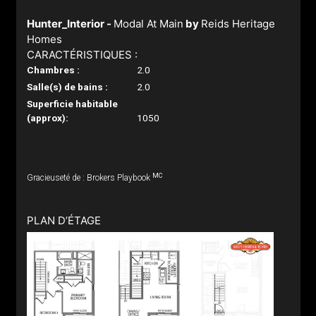
Hunter_Interior -
Modal At Main
by
Reids Heritage
Homes
CARACTÉRISTIQUES :
Chambres :
2.0
Salle(s) de bains :
2.0
Superficie habitable
(approx):
1050
MC
Gracieuseté de : Brokers Playbook
PLAN D’ÉTAGE