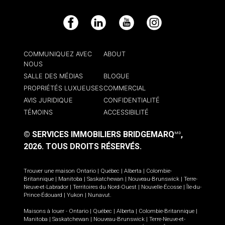
Facebook
LinkedIn
YouTube
Instagram
COMMUNIQUEZ AVEC
ABOUT
NOUS
SALLE DES MÉDIAS
BLOGUE
PROPRIÉTÉS LUXUEUSES
COMMERCIAL
AVIS JURIDIQUE
CONFIDENTIALITÉ
TÉMOINS
ACCESSIBILITÉ
© SERVICES IMMOBILIERS BRIDGEMARQ
,
MD
2026.
TOUS DROITS RÉSERVÉS.
Trouver une maison
Ontario
|
Québec
|
Alberta
|
Colombie-
Britannique
|
Manitoba
|
Saskatchewan
|
Nouveau-Brunswick
|
Terre-
Neuve-et-Labrador
|
Territoires du Nord-Ouest
|
Nouvelle-Écosse
|
Île-du-
Prince-Édouard
|
Yukon
|
Nunavut
.
Maisons à louer -
Ontario
|
Québec
|
Alberta
|
Colombie-Britannique
|
Manitoba
|
Saskatchewan
|
Nouveau-Brunswick
|
Terre-Neuve-et-