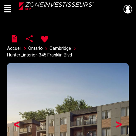
Menu
Live
En Direct
Accueil
Ontario
Cambridge
Hunter_interior-345 Franklin Blvd
<
>