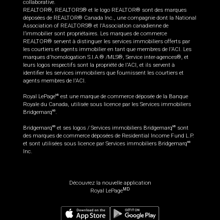
collaborative.
REALTOR®, REALTORS® et le logo REALTOR® sont des marques
déposées de REALTOR® Canada Inc., une compagnie dont la National
Association of REALTORS® et l'Association canadienne de
l’immobilier sont propriétaires. Les marques de commerce
REALTOR® servent à distinguer les services immobiliers offerts par
les courtiers et agents immobilier en tant que membres de l'ACI. Les
marques d'homologation S.I.A.® /MLS®, Service inter-agences®, et
leurs logos respectifs sont la propriété de l'ACI, et ils servent à
identifier les services immobiliers que fournissent les courtiers et
agents membres de l'ACI.
Royal LePage
est une marque de commerce déposée de la Banque
MD
Royale du Canada, utilisée sous licence par les Services immobiliers
Bridgemarq
.
MD
Bridgemarq
et ses logos / Services immobiliers Bridgemarq
sont
MD
MD
des marques de commerce déposées de Residential Income Fund L.P.
et sont utilisées sous licence par Services immobiliers Bridgemarq
MD
Inc.
Découvrez la nouvelle application
MD
Royal LePage