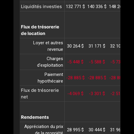
Liquidités investies
132 771 $
140 336 $
148 264 $
1
Flux de trésorerie
de location
Loyer et autres
30 264 $
31 171 $
32 107 $
3
revenue
Charges
-5 448 $
-5 588 $
-5 732 $
-
d'exploitation
Paiement
-28 885 $
-28 885 $
-28 885 $
-
hypothécaire
Flux de trésorerie
-4 069 $
-3 301 $
-2 510 $
-
net
Rendements
Appréciation du prix
28 995 $
30 444 $
31 966 $
3
de la propriété