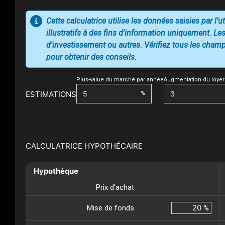
Cette calculatrice utilise les données saisies par l’
illustratifs à des fins d'information uniquement. Les
d'investissement ou autres. Vérifiez tous les champs
pour obtenir des conseils.
Plus-value du marché par année
Augmentation du loyer
ESTIMATIONS
%
CALCULATRICE HYPOTHÉCAIRE
Hypothèque
Prix d'achat
Mise de fonds
%