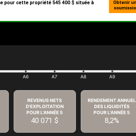
REVENUS NETS
RENDEMENT ANNUEL
D'EXPLOITATION
DES LIQUIDITÉS
POUR L'ANNÉE
5
POUR L'ANNÉE
5
40 071 $
8,2%