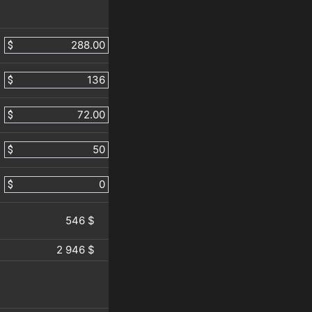
$
$
$
$
$
546 $
2 946 $