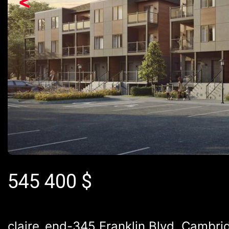
<
545 400
$
claire_end-345 Franklin Blvd, Cambr