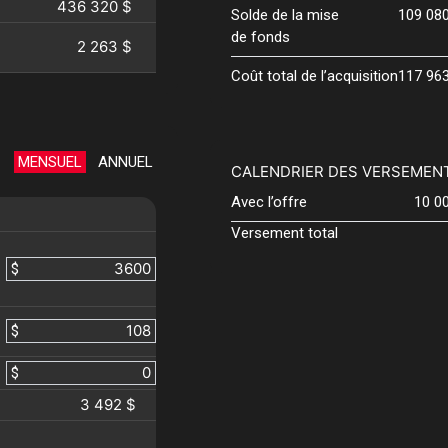
436 320 $
Solde de la mise
109 08
de fonds
2 263 $
Coût total de l’acquisition
117 96
MENSUEL
ANNUEL
CALENDRIER DES VERSEMEN
Avec l’offre
10 0
Versement total
$
$
$
3 492 $