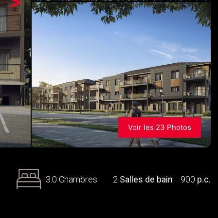
>
Voir les 23 Photos
3.0 Chambres
2
Salles de bain
900
p.c.