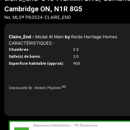
Cambridge ON, N1R 8G5
No. MLS® PB3534-CLAIRE_END
Claire_End -
Modal At Main
by
Reids Heritage Homes
CARACTÉRISTIQUES :
Chambres :
3.0
Salle(s) de bains :
2.0
Superficie habitable (approx):
900
MC
Gracieuseté de : Brokers Playbook