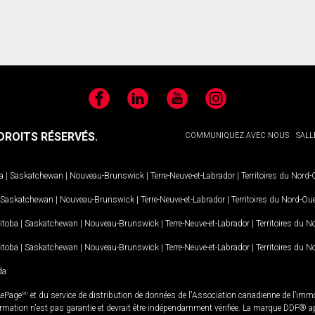
Facebook
LinkedIn
YouTube
Instagram
ROITS RÉSERVÉS.
COMMUNIQUEZ AVEC NOUS
SALL
a
|
Saskatchewan
|
Nouveau-Brunswick
|
Terre-Neuve-et-Labrador
|
Territoires du Nord
Saskatchewan
|
Nouveau-Brunswick
|
Terre-Neuve-et-Labrador
|
Territoires du Nord-Ou
itoba
|
Saskatchewan
|
Nouveau-Brunswick
|
Terre-Neuve-et-Labrador
|
Territoires du 
itoba
|
Saskatchewan
|
Nouveau-Brunswick
|
Terre-Neuve-et-Labrador
|
Territoires du 
da
LePage
MD
et du service de distribution de données de l'Association canadienne de l’im
rmation n'est pas garantie et devrait être indépendamment vérifiée. La marque DDF® appa