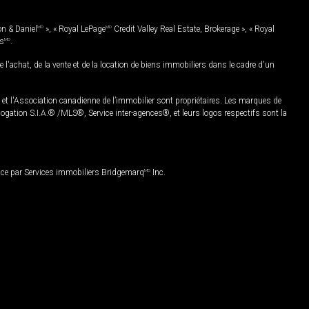
on & Daniel
MD
», « Royal LePage
MD
Credit Valley Real Estate, Brokerage », « Royal
es
MD
.
chat, de la vente et de la location de biens immobiliers dans le cadre d'un
Association canadienne de l’immobilier sont propriétaires. Les marques de
ation S.I.A.® /MLS®, Service inter-agences®, et leurs logos respectifs sont la
nce par Services immobiliers Bridgemarq
MD
Inc.