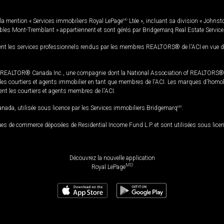
la mention « Services immobiliers Royal LePage
MD
Ltée », incluant sa division « Johnst
bles Mont-Tremblant » appartiennent et sont gérés par Bridgemarq Real Estate Servic
 les services professionnels rendus par les membres REALTORS® de l'ACI en vue de l'a
TOR® Canada Inc., une compagnie dont la National Association of REALTORS® et l'
s courtiers et agents immobilier en tant que membres de l'ACI. Les marques d'homolog
ssent les courtiers et agents membres de l'ACI.
da, utilisée sous licence par les Services immobiliers Bridgemarq
MD
.
s de commerce déposées de Residential Income Fund L.P. et sont utilisées sous lice
Découvrez la nouvelle application
MD
Royal LePage