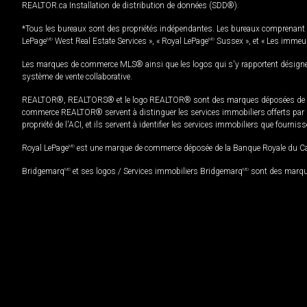
REALTOR.ca Installation de distribution de données (SDD®).
*Tous les bureaux sont des propriétés indépendantes. Les bureaux comprenant 
LePage
MD
West Real Estate Services », « Royal LePage
MD
Sussex », et « Les immeu
Les marques de commerce MLS® ainsi que les logos qui s'y rapportent désignent
système de vente collaborative.
REALTOR®, REALTORS® et le logo REALTOR® sont des marques déposées de REAL
commerce REALTOR® servent à distinguer les services immobiliers offerts par le
propriété de l'ACI, et ils servent à identifier les services immobiliers que fourni
Royal LePage
MD
est une marque de commerce déposée de la Banque Royale du Cana
Bridgemarq
MD
et ses logos / Services immobiliers Bridgemarq
MD
sont des marque