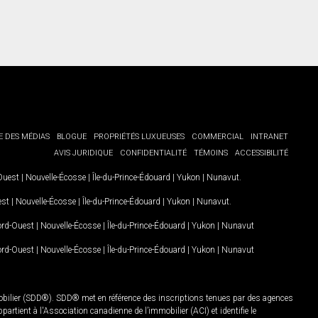
E DES MÉDIAS
BLOGUE
PROPRIÉTÉS LUXUEUSES
COMMERCIAL
INTRANET
AVIS JURIDIQUE
CONFIDENTIALITÉ
TÉMOINS
ACCESSIBILITÉ
-Ouest
|
Nouvelle-Écosse
|
Île-du-Prince-Édouard
|
Yukon
|
Nunavut
.
est
|
Nouvelle-Écosse
|
Île-du-Prince-Édouard
|
Yukon
|
Nunavut
.
Nord-Ouest
|
Nouvelle-Écosse
|
Île-du-Prince-Édouard
|
Yukon
|
Nunavut
Nord-Ouest
|
Nouvelle-Écosse
|
Île-du-Prince-Édouard
|
Yukon
|
Nunavut
mobilier (SDD®). SDD® met en référence des inscriptions tenues par des agences
rtient à l'Association canadienne de l’immobilier (ACI) et identifie le