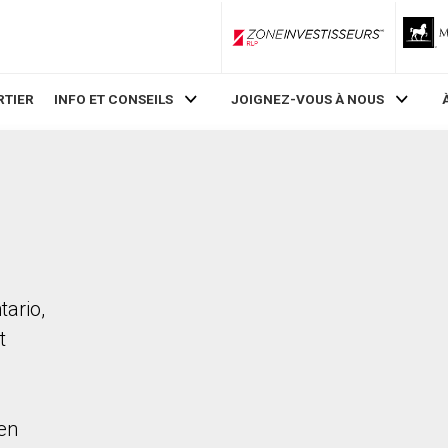
ZoneInvestisseurs RLP
RTIER
INFO ET CONSEILS
JOIGNEZ-VOUS À NOUS
tario,
t
en