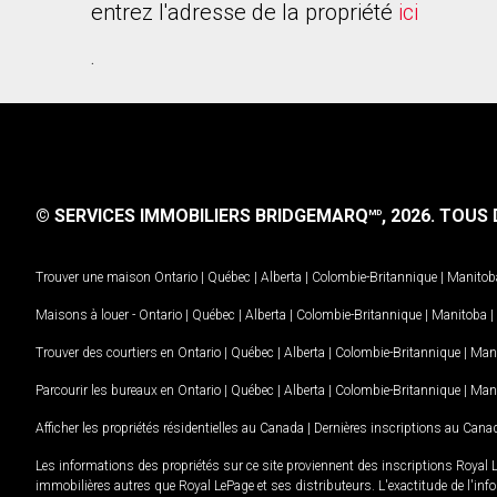
entrez l'adresse de la propriété
ici
.
© SERVICES IMMOBILIERS BRIDGEMARQ
, 2026.
TOUS D
MD
Trouver une maison
Ontario
|
Québec
|
Alberta
|
Colombie-Britannique
|
Manitob
Maisons à louer -
Ontario
|
Québec
|
Alberta
|
Colombie-Britannique
|
Manitoba
|
Trouver des courtiers en
Ontario
|
Québec
|
Alberta
|
Colombie-Britannique
|
Man
Parcourir les bureaux en
Ontario
|
Québec
|
Alberta
|
Colombie-Britannique
|
Man
Afficher les propriétés résidentielles au Canada
|
Dernières inscriptions au Cana
Les informations des propriétés sur ce site proviennent des inscriptions Royal 
immobilières autres que Royal LePage et ses distributeurs. L'exactitude de l'info