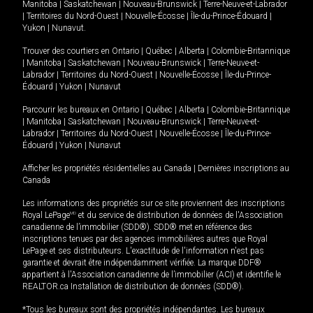
Manitoba
|
Saskatchewan
|
Nouveau-Brunswick
|
Terre-Neuve-et-Labrador
|
Territoires du Nord-Ouest
|
Nouvelle-Écosse
|
Île-du-Prince-Édouard
|
Yukon
|
Nunavut
.
Trouver des courtiers en
Ontario
|
Québec
|
Alberta
|
Colombie-Britannique
|
Manitoba
|
Saskatchewan
|
Nouveau-Brunswick
|
Terre-Neuve-et-
Labrador
|
Territoires du Nord-Ouest
|
Nouvelle-Écosse
|
Île-du-Prince-
Édouard
|
Yukon
|
Nunavut
Parcourir les bureaux en
Ontario
|
Québec
|
Alberta
|
Colombie-Britannique
|
Manitoba
|
Saskatchewan
|
Nouveau-Brunswick
|
Terre-Neuve-et-
Labrador
|
Territoires du Nord-Ouest
|
Nouvelle-Écosse
|
Île-du-Prince-
Édouard
|
Yukon
|
Nunavut
Afficher les propriétés résidentielles au Canada
|
Dernières inscriptions au
Canada
Les informations des propriétés sur ce site proviennent des inscriptions
Royal LePage
MD
et du service de distribution de données de l'Association
canadienne de l’immobilier (SDD®). SDD® met en référence des
inscriptions tenues par des agences immobilières autres que Royal
LePage et ses distributeurs. L'exactitude de l'information n'est pas
garantie et devrait être indépendamment vérifiée. La marque DDF®
appartient à l'Association canadienne de l’immobilier (ACI) et identifie le
REALTOR.ca Installation de distribution de données (SDD®).
*Tous les bureaux sont des propriétés indépendantes. Les bureaux