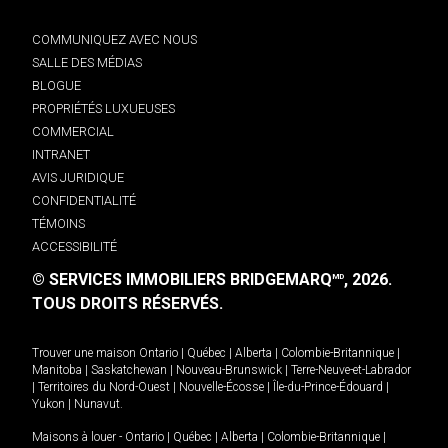
COMMUNIQUEZ AVEC NOUS
SALLE DES MÉDIAS
BLOGUE
PROPRIÉTÉS LUXUEUSES
COMMERCIAL
INTRANET
AVIS JURIDIQUE
CONFIDENTIALITÉ
TÉMOINS
ACCESSIBILITÉ
© SERVICES IMMOBILIERS BRIDGEMARQ
, 2026.
MD
TOUS DROITS RÉSERVÉS.
Trouver une maison
Ontario
|
Québec
|
Alberta
|
Colombie-Britannique
|
Manitoba
|
Saskatchewan
|
Nouveau-Brunswick
|
Terre-Neuve-et-Labrador
|
Territoires du Nord-Ouest
|
Nouvelle-Écosse
|
Île-du-Prince-Édouard
|
Yukon
|
Nunavut
.
Maisons à louer -
Ontario
|
Québec
|
Alberta
|
Colombie-Britannique
|