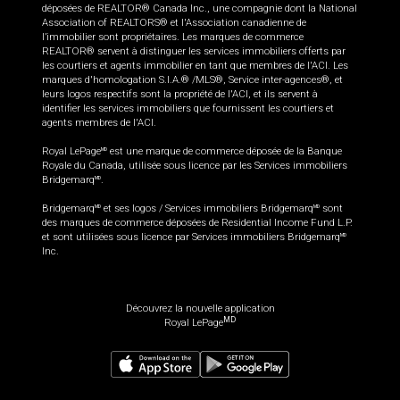
déposées de REALTOR® Canada Inc., une compagnie dont la National
Association of REALTORS® et l'Association canadienne de
l’immobilier sont propriétaires. Les marques de commerce
REALTOR® servent à distinguer les services immobiliers offerts par
les courtiers et agents immobilier en tant que membres de l'ACI. Les
marques d'homologation S.I.A.® /MLS®, Service inter-agences®, et
leurs logos respectifs sont la propriété de l'ACI, et ils servent à
identifier les services immobiliers que fournissent les courtiers et
agents membres de l'ACI.
Royal LePage
est une marque de commerce déposée de la Banque
MD
Royale du Canada, utilisée sous licence par les Services immobiliers
Bridgemarq
.
MD
Bridgemarq
et ses logos / Services immobiliers Bridgemarq
sont
MD
MD
des marques de commerce déposées de Residential Income Fund L.P.
et sont utilisées sous licence par Services immobiliers Bridgemarq
MD
Inc.
Découvrez la nouvelle application
MD
Royal LePage
599 900
$