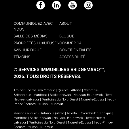
Facebook
LinkedIn
YouTube
Instagram
COMMUNIQUEZ AVEC
ABOUT
NOUS
SALLE DES MÉDIAS
BLOGUE
PROPRIÉTÉS LUXUEUSES
COMMERCIAL
AVIS JURIDIQUE
CONFIDENTIALITÉ
TÉMOINS
ACCESSIBILITÉ
© SERVICES IMMOBILIERS BRIDGEMARQ
,
MD
2026.
TOUS DROITS RÉSERVÉS.
Trouver une maison
Ontario
|
Québec
|
Alberta
|
Colombie-
Britannique
|
Manitoba
|
Saskatchewan
|
Nouveau-Brunswick
|
Terre-
Neuve-et-Labrador
|
Territoires du Nord-Ouest
|
Nouvelle-Écosse
|
Île-du-
Prince-Édouard
|
Yukon
|
Nunavut
.
Maisons à louer -
Ontario
|
Québec
|
Alberta
|
Colombie-Britannique
|
Manitoba
|
Saskatchewan
|
Nouveau-Brunswick
|
Terre-Neuve-et-
Labrador
|
Territoires du Nord-Ouest
|
Nouvelle-Écosse
|
Île-du-Prince-
Édouard
|
Yukon
|
Nunavut
.