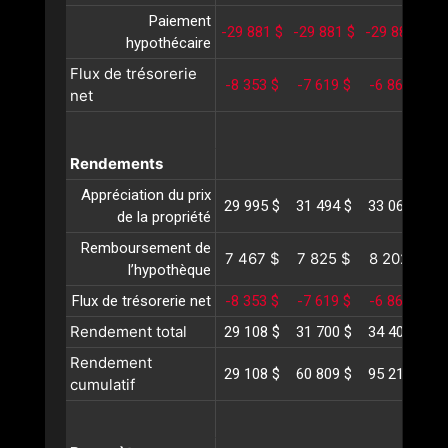
Paiement
-29 881 $
-29 881 $
-29 881 $
-
hypothécaire
Flux de trésorerie
-8 353 $
-7 619 $
-6 862 $
-
net
Rendements
Appréciation du prix
29 995 $
31 494 $
33 069 $
3
de la propriété
Remboursement de
7 467 $
7 825 $
8 202 $
l’hypothèque
Flux de trésorerie net
-8 353 $
-7 619 $
-6 862 $
-
Rendement total
29 108 $
31 700 $
34 408 $
3
Rendement
29 108 $
60 809 $
95 218 $
1
cumulatif