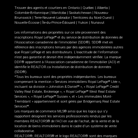
Trouver des agents et courtiers en
Ontario
|
Québec
|
Alberta
|
Colombie-Britannique
|
Manitoba
|
Saskatchewan
|
Nouveau-
Brunswick
|
Terre-Neuve-et-Labrador
|
Territoires du Nord-Ouest
|
Nouvelle-Écosse
|
Île-du-Prince-Édouard
|
Yukon
|
Nunavut
Les informations des propriétés sur ce site proviennent des
inscriptions Royal LePage
et du service de distribution de données de
MD
l'Association canadienne de l’immobilier (SDD®). SDD® met en
référence des inscriptions tenues par des agences immobilières autres
que Royal LePage et ses distributeurs. L'exactitude de l'information
n'est pas garantie et devrait être indépendamment vérifiée. La marque
DDF® appartient à l'Association canadienne de l’immobilier (ACI) et
identifie le REALTOR.ca Installation de distribution de données
(SDD®).
*Tous les bureaux sont des propriétés indépendantes. Les bureaux
comprenant la mention « Services immobiliers Royal LePage
Ltée »,
MD
incluant sa division « Johnston & Daniel
», « Royal LePage
Credit
MD
MD
Valley Real Estate, Brokerage », « Royal LePage
West Real Estate
MD
Services », « Royal LePage
Sussex », et « Les immeubles Mont-
MD
Tremblant » appartiennent et sont gérés par Bridgemarq Real Estate
Services
.
MD
Les marques de commerce MLS® ainsi que les logos qui s'y
rapportent désignent les services professionnels rendus par les
membres REALTORS® de l'ACI en vue de l'achat, de la vente et de la
location de biens immobiliers dans le cadre d'un système de vente
collaborative.
REALTOR®, REALTORS® et le logo REALTOR® sont des marques