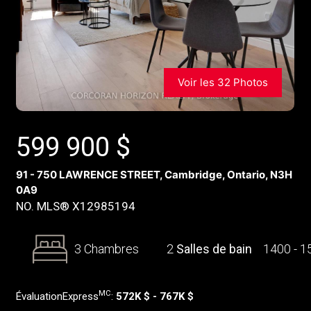
Voir les 32 Photos
599 900
$
91 - 750 LAWRENCE STREET, Cambridge, Ontario, N3H
0A9
NO. MLS® X12985194
3 Chambres
2
Salles de bain
1400 - 
MC
ÉvaluationExpress
:
572K $ - 767K $