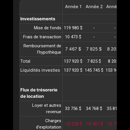
Année
1
Année
2
Année
3
A
Investissements
Mise de fonds
119 980 $
-
-
Frais de transaction
10 473 $
-
-
Remboursement de
7 467 $
7 825 $
8 202 $
l’hypothèque
Total
137 920 $
7 825 $
8 202 $
Liquidités investies
137 920 $
145 745 $
153 948 $
1
Flux de trésorerie
de location
Loyer et autres
33 756 $
34 768 $
35 811 $
3
revenue
Charges
-12 228 $
-12 507 $
-12 793 $
-
d'exploitation