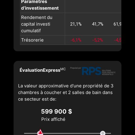
Paramètres
d’investissement
Rendement du
capital investi
21,1%
41,7%
61,9%
cumulatif
Trésorerie
-6,1%
-5,2%
-4,5%
MC
ÉvaluationExpress
La valeur approximative d'une propriété de 3
chambres à coucher et 2 salles de bain dans
ce secteur est de:
599 900 $
Prix affiché