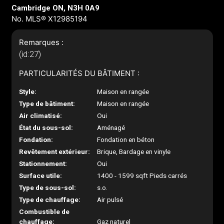
Cambridge ON, N3H 0A9
No. MLS® X12985194
Remarques :
(id:27)
PARTICULARITÉS DU BÂTIMENT :
Style:
Maison en rangée
Type de bâtiment:
Maison en rangée
Air climatisé:
Oui
État du sous-sol:
Aménagé
Fondation:
Fondation en béton
Revêtement extérieur:
Brique, Bardage en vinyle
Stationnement:
Oui
Surface utile:
1400 - 1599 sqft Pieds carrés
Type de sous-sol:
s.o.
Type de chauffage:
Air pulsé
Combustible de
chauffage:
Gaz naturel