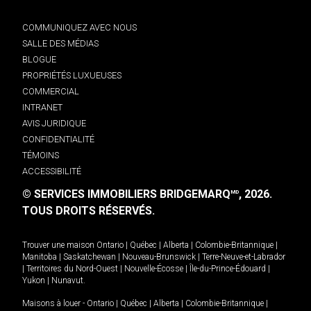
COMMUNIQUEZ AVEC NOUS
SALLE DES MÉDIAS
BLOGUE
PROPRIÉTÉS LUXUEUSES
COMMERCIAL
INTRANET
AVIS JURIDIQUE
CONFIDENTIALITÉ
TÉMOINS
ACCESSIBILITÉ
© SERVICES IMMOBILIERS BRIDGEMARQ
, 2026.
MD
TOUS DROITS RÉSERVÉS.
Trouver une maison
Ontario
|
Québec
|
Alberta
|
Colombie-Britannique
|
Manitoba
|
Saskatchewan
|
Nouveau-Brunswick
|
Terre-Neuve-et-Labrador
|
Territoires du Nord-Ouest
|
Nouvelle-Écosse
|
Île-du-Prince-Édouard
|
Yukon
|
Nunavut
.
Maisons à louer -
Ontario
|
Québec
|
Alberta
|
Colombie-Britannique
|