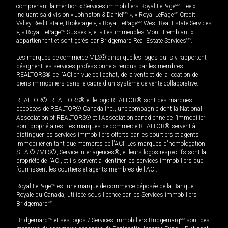
comprenant la mention « Services immobiliers Royal LePage
MD
Ltée »,
incluant sa division « Johnston & Daniel
MD
», « Royal LePage
MD
Credit
Valley Real Estate, Brokerage », « Royal LePage
MD
West Real Estate Services
», « Royal LePage
MD
Sussex », et « Les immeubles Mont-Tremblant »
appartiennent et sont gérés par Bridgemarq Real Estate Services
MD
.
Les marques de commerce MLS® ainsi que les logos qui s'y rapportent
désignent les services professionnels rendus par les membres
REALTORS® de l'ACI en vue de l'achat, de la vente et de la location de
biens immobiliers dans le cadre d'un système de vente collaborative.
REALTOR®, REALTORS® et le logo REALTOR® sont des marques
déposées de REALTOR® Canada Inc., une compagnie dont la National
Association of REALTORS® et l'Association canadienne de l’immobilier
sont propriétaires. Les marques de commerce REALTOR® servent à
distinguer les services immobiliers offerts par les courtiers et agents
immobilier en tant que membres de l'ACI. Les marques d'homologation
S.I.A.® /MLS®, Service inter-agences®, et leurs logos respectifs sont la
propriété de l'ACI, et ils servent à identifier les services immobiliers que
fournissent les courtiers et agents membres de l'ACI.
Royal LePage
MD
est une marque de commerce déposée de la Banque
Royale du Canada, utilisée sous licence par les Services immobiliers
Bridgemarq
MD
.
Bridgemarq
MD
et ses logos / Services immobiliers Bridgemarq
MD
sont des