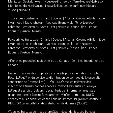
Manitoba
|
Saskatchewan
|
Nouveau-Brunswick
|
Terre-Neuve-et-Labrador
|
Territoires du Nord-Ouest
|
Nouvelle-Écosse
|
Île-du-Prince-Édouard
|
Yukon
|
Nunavut
.
Trouver des courtiers en
Ontario
|
Québec
|
Alberta
|
Colombie-Britannique
|
Manitoba
|
Saskatchewan
|
Nouveau-Brunswick
|
Terre-Neuve-et-
Labrador
|
Territoires du Nord-Ouest
|
Nouvelle-Écosse
|
Île-du-Prince-
Édouard
|
Yukon
|
Nunavut
Parcourir les bureaux en
Ontario
|
Québec
|
Alberta
|
Colombie-Britannique
|
Manitoba
|
Saskatchewan
|
Nouveau-Brunswick
|
Terre-Neuve-et-
Labrador
|
Territoires du Nord-Ouest
|
Nouvelle-Écosse
|
Île-du-Prince-
Édouard
|
Yukon
|
Nunavut
Afficher les propriétés résidentielles au Canada
|
Dernières inscriptions au
Canada
Les informations des propriétés sur ce site proviennent des inscriptions
Royal LePage
MD
et du service de distribution de données de l'Association
canadienne de l’immobilier (SDD®). SDD® met en référence des
inscriptions tenues par des agences immobilières autres que Royal
LePage et ses distributeurs. L'exactitude de l'information n'est pas
garantie et devrait être indépendamment vérifiée. La marque DDF®
appartient à l'Association canadienne de l’immobilier (ACI) et identifie le
REALTOR.ca Installation de distribution de données (SDD®).
*Tous les bureaux sont des propriétés indépendantes. Les bureaux