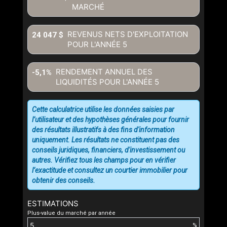
MARCHÉ
REVENUS NETS D'EXPLOITATION
24 047 $
POUR L'ANNÉE
5
RENDEMENT ANNUEL DES
-5,1%
LIQUIDITÉS POUR L'ANNÉE
5
Cette calculatrice utilise les données saisies par
l’utilisateur et des hypothèses générales pour fournir
des résultats illustratifs à des fins d'information
uniquement. Les résultats ne constituent pas des
conseils juridiques, financiers, d'investissement ou
autres. Vérifiez tous les champs pour en vérifier
l’exactitude et consultez un courtier immobilier pour
obtenir des conseils.
ESTIMATIONS
Plus-value du marché par année
%