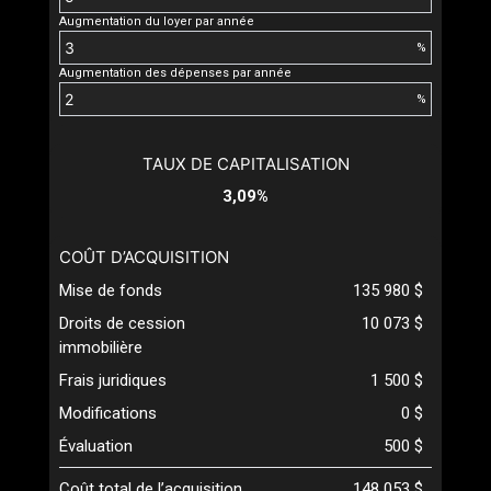
Augmentation du loyer par année
%
Augmentation des dépenses par année
%
TAUX DE CAPITALISATION
3,09%
COÛT D’ACQUISITION
Mise de fonds
135 980 $
Droits de cession
10 073 $
immobilière
Frais juridiques
1 500 $
Modifications
0 $
Évaluation
500 $
Coût total de l’acquisition
148 053 $