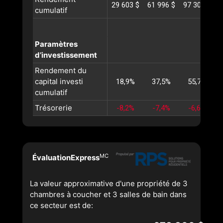
29 603 $
61 996 $
97 303 $
1
cumulatif
Paramètres
d’investissement
Rendement du
capital investi
18,9%
37,5%
55,7%
cumulatif
Trésorerie
-8,2%
-7,4%
-6,6%
MC
ÉvaluationExpress
La valeur approximative d'une propriété de 3
chambres à coucher et 3 salles de bain dans
ce secteur est de: