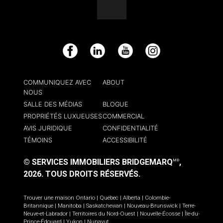
Facebook
LinkedIn
YouTube
Instagram
COMMUNIQUEZ AVEC
ABOUT
NOUS
SALLE DES MÉDIAS
BLOGUE
PROPRIÉTÉS LUXUEUSES
COMMERCIAL
AVIS JURIDIQUE
CONFIDENTIALITÉ
TÉMOINS
ACCESSIBILITÉ
© SERVICES IMMOBILIERS BRIDGEMARQ
,
MD
2026.
TOUS DROITS RÉSERVÉS.
Trouver une maison
Ontario
|
Québec
|
Alberta
|
Colombie-
Britannique
|
Manitoba
|
Saskatchewan
|
Nouveau-Brunswick
|
Terre-
Neuve-et-Labrador
|
Territoires du Nord-Ouest
|
Nouvelle-Écosse
|
Île-du-
Prince-Édouard
|
Yukon
|
Nunavut
.