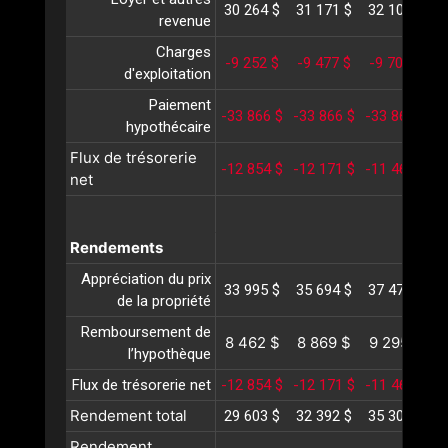
30 264 $
31 171 $
32 107 $
3
revenue
Charges
-9 252 $
-9 477 $
-9 708 $
-
d'exploitation
Paiement
-33 866 $
-33 866 $
-33 866 $
-
hypothécaire
Flux de trésorerie
-12 854 $
-12 171 $
-11 467 $
-
net
Rendements
Appréciation du prix
33 995 $
35 694 $
37 479 $
3
de la propriété
Remboursement de
8 462 $
8 869 $
9 295 $
l’hypothèque
Flux de trésorerie net
-12 854 $
-12 171 $
-11 467 $
-
Rendement total
29 603 $
32 392 $
35 307 $
3
Rendement