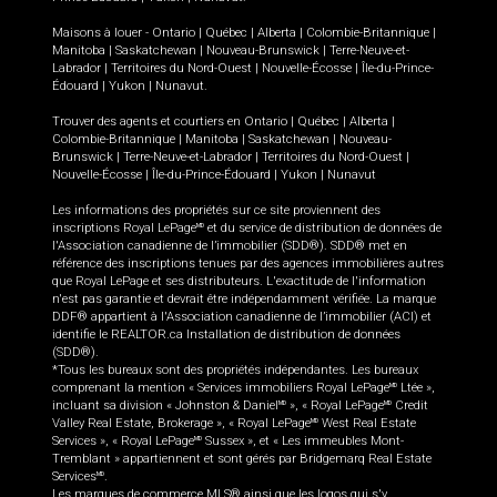
Maisons à louer -
Ontario
|
Québec
|
Alberta
|
Colombie-Britannique
|
Manitoba
|
Saskatchewan
|
Nouveau-Brunswick
|
Terre-Neuve-et-
Labrador
|
Territoires du Nord-Ouest
|
Nouvelle-Écosse
|
Île-du-Prince-
Édouard
|
Yukon
|
Nunavut
.
Trouver des agents et courtiers en
Ontario
|
Québec
|
Alberta
|
Colombie-Britannique
|
Manitoba
|
Saskatchewan
|
Nouveau-
Brunswick
|
Terre-Neuve-et-Labrador
|
Territoires du Nord-Ouest
|
Nouvelle-Écosse
|
Île-du-Prince-Édouard
|
Yukon
|
Nunavut
Les informations des propriétés sur ce site proviennent des
inscriptions Royal LePage
et du service de distribution de données de
MD
l'Association canadienne de l’immobilier (SDD®). SDD® met en
référence des inscriptions tenues par des agences immobilières autres
que Royal LePage et ses distributeurs. L'exactitude de l'information
n'est pas garantie et devrait être indépendamment vérifiée. La marque
DDF® appartient à l'Association canadienne de l’immobilier (ACI) et
identifie le REALTOR.ca Installation de distribution de données
(SDD®).
*Tous les bureaux sont des propriétés indépendantes. Les bureaux
comprenant la mention « Services immobiliers Royal LePage
Ltée »,
MD
incluant sa division « Johnston & Daniel
», « Royal LePage
Credit
MD
MD
Valley Real Estate, Brokerage », « Royal LePage
West Real Estate
MD
Services », « Royal LePage
Sussex », et « Les immeubles Mont-
MD
Tremblant » appartiennent et sont gérés par Bridgemarq Real Estate
Services
.
MD
Les marques de commerce MLS® ainsi que les logos qui s'y