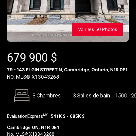
Voir les 50 Photos
679 900
$
79 - 143 ELGIN STREET N, Cambridge, Ontario, N1R 0E1
NO. MLS® X13043268
3 Chambres
3
Salles de bain
1500 - 
MC
ÉvaluationExpress
:
541K $ - 685K $
Cambridge ON, N1R 0E1
No. MLS® X13043268