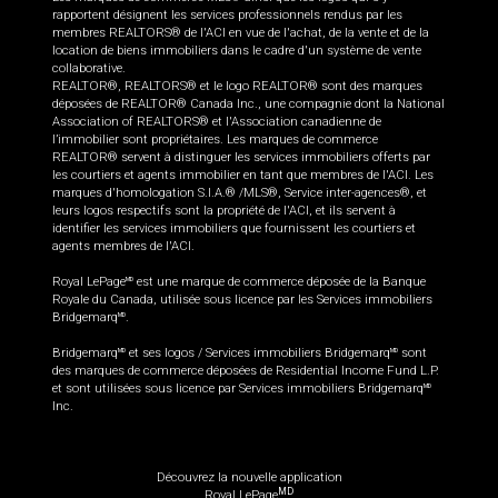
rapportent désignent les services professionnels rendus par les
membres REALTORS® de l'ACI en vue de l'achat, de la vente et de la
location de biens immobiliers dans le cadre d'un système de vente
collaborative.
REALTOR®, REALTORS® et le logo REALTOR® sont des marques
déposées de REALTOR® Canada Inc., une compagnie dont la National
Association of REALTORS® et l'Association canadienne de
l’immobilier sont propriétaires. Les marques de commerce
REALTOR® servent à distinguer les services immobiliers offerts par
les courtiers et agents immobilier en tant que membres de l'ACI. Les
marques d'homologation S.I.A.® /MLS®, Service inter-agences®, et
leurs logos respectifs sont la propriété de l'ACI, et ils servent à
identifier les services immobiliers que fournissent les courtiers et
agents membres de l'ACI.
Royal LePage
est une marque de commerce déposée de la Banque
MD
Royale du Canada, utilisée sous licence par les Services immobiliers
Bridgemarq
.
MD
Bridgemarq
et ses logos / Services immobiliers Bridgemarq
sont
MD
MD
des marques de commerce déposées de Residential Income Fund L.P.
et sont utilisées sous licence par Services immobiliers Bridgemarq
MD
Inc.
Découvrez la nouvelle application
MD
Royal LePage