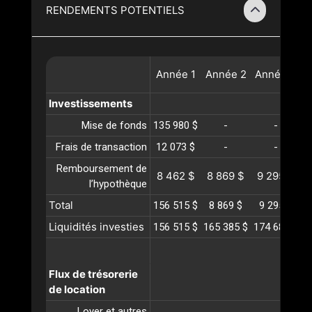
RENDEMENTS POTENTIELS
Année
1
Année
2
Année
3
A
Investissements
Mise de fonds
135 980 $
-
-
Frais de transaction
12 073 $
-
-
Remboursement de
8 462 $
8 869 $
9 295 $
l’hypothèque
Total
156 515 $
8 869 $
9 295 $
Liquidités investies
156 515 $
165 385 $
174 681 $
1
Flux de trésorerie
de location
Loyer et autres