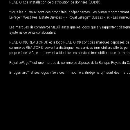
REALTOR.ca Installation de distribution de données (SDD®).
*Tous les bureaux sont des propriétés indépendantes. Les bureaux comprenant 
LePage
MD
West Real Estate Services », « Royal LePage
MD
Sussex », et « Les immeu
Les marques de commerce MLS® ainsi que les logos qui s'y rapportent désignent
système de vente collaborative.
REALTOR®, REALTORS® et le logo REALTOR® sont des marques déposées de REAL
commerce REALTOR® servent à distinguer les services immobiliers offerts par le
propriété de l'ACI, et ils servent à identifier les services immobiliers que fourni
Royal LePage
MD
est une marque de commerce déposée de la Banque Royale du Cana
Bridgemarq
MD
et ses logos / Services immobiliers Bridgemarq
MD
sont des marque