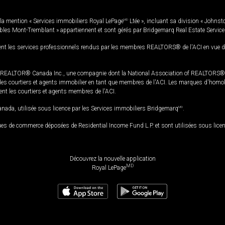
la mention « Services immobiliers Royal LePage
MD
Ltée », incluant sa division « Johnst
bles Mont-Tremblant » appartiennent et sont gérés par Bridgemarq Real Estate Servic
 les services professionnels rendus par les membres REALTORS® de l'ACI en vue de l'a
TOR® Canada Inc., une compagnie dont la National Association of REALTORS® et l'
s courtiers et agents immobilier en tant que membres de l'ACI. Les marques d'homolog
ssent les courtiers et agents membres de l'ACI.
da, utilisée sous licence par les Services immobiliers Bridgemarq
MD
.
s de commerce déposées de Residential Income Fund L.P. et sont utilisées sous lice
Découvrez la nouvelle application
MD
Royal LePage