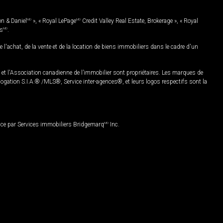
on & Daniel
MD
», « Royal LePage
MD
Credit Valley Real Estate, Brokerage », « Royal
es
MD
.
chat, de la vente et de la location de biens immobiliers dans le cadre d'un
Association canadienne de l’immobilier sont propriétaires. Les marques de
ation S.I.A.® /MLS®, Service inter-agences®, et leurs logos respectifs sont la
nce par Services immobiliers Bridgemarq
MD
Inc.