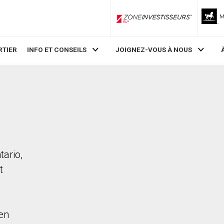
ZoneInvestisseurs RLP
RTIER
INFO ET CONSEILS
JOIGNEZ-VOUS À NOUS
tario,
t
en