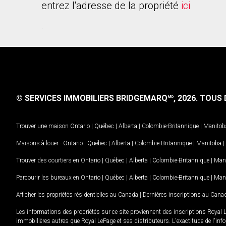
entrez l'adresse de la propriété
ici
.
© SERVICES IMMOBILIERS BRIDGEMARQ
, 2026.
TOUS D
MD
Trouver une maison
Ontario
|
Québec
|
Alberta
|
Colombie-Britannique
|
Manitob
Maisons à louer -
Ontario
|
Québec
|
Alberta
|
Colombie-Britannique
|
Manitoba
|
Trouver des courtiers en
Ontario
|
Québec
|
Alberta
|
Colombie-Britannique
|
Man
Parcourir les bureaux en
Ontario
|
Québec
|
Alberta
|
Colombie-Britannique
|
Man
Afficher les propriétés résidentielles au Canada
|
Dernières inscriptions au Cana
Les informations des propriétés sur ce site proviennent des inscriptions Royal 
immobilières autres que Royal LePage et ses distributeurs. L'exactitude de l'info