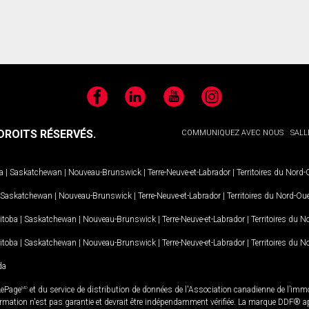
Facebook
LinkedIn
YouTube
Instagram
ROITS RÉSERVÉS.
COMMUNIQUEZ AVEC NOUS
SALL
a
|
Saskatchewan
|
Nouveau-Brunswick
|
Terre-Neuve-et-Labrador
|
Territoires du Nord
Saskatchewan
|
Nouveau-Brunswick
|
Terre-Neuve-et-Labrador
|
Territoires du Nord-Ou
itoba
|
Saskatchewan
|
Nouveau-Brunswick
|
Terre-Neuve-et-Labrador
|
Territoires du 
itoba
|
Saskatchewan
|
Nouveau-Brunswick
|
Terre-Neuve-et-Labrador
|
Territoires du 
da
LePage
MD
et du service de distribution de données de l'Association canadienne de l’im
rmation n'est pas garantie et devrait être indépendamment vérifiée. La marque DDF® appa