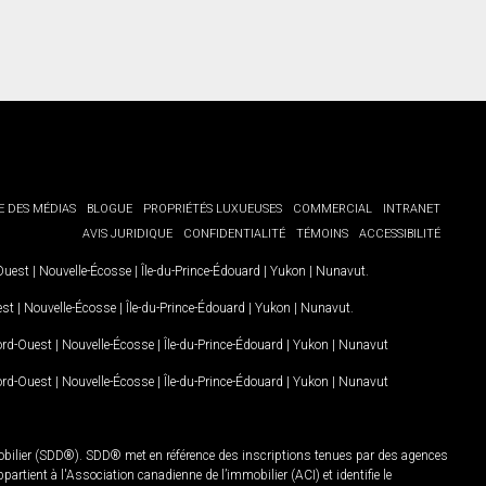
E DES MÉDIAS
BLOGUE
PROPRIÉTÉS LUXUEUSES
COMMERCIAL
INTRANET
AVIS JURIDIQUE
CONFIDENTIALITÉ
TÉMOINS
ACCESSIBILITÉ
-Ouest
|
Nouvelle-Écosse
|
Île-du-Prince-Édouard
|
Yukon
|
Nunavut
.
est
|
Nouvelle-Écosse
|
Île-du-Prince-Édouard
|
Yukon
|
Nunavut
.
Nord-Ouest
|
Nouvelle-Écosse
|
Île-du-Prince-Édouard
|
Yukon
|
Nunavut
Nord-Ouest
|
Nouvelle-Écosse
|
Île-du-Prince-Édouard
|
Yukon
|
Nunavut
mobilier (SDD®). SDD® met en référence des inscriptions tenues par des agences
rtient à l'Association canadienne de l’immobilier (ACI) et identifie le