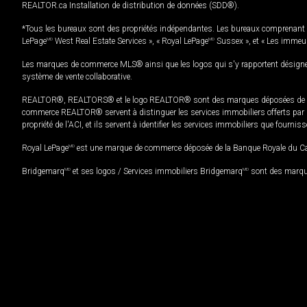
REALTOR.ca Installation de distribution de données (SDD®).
*Tous les bureaux sont des propriétés indépendantes. Les bureaux comprenant 
LePage
MD
West Real Estate Services », « Royal LePage
MD
Sussex », et « Les immeu
Les marques de commerce MLS® ainsi que les logos qui s'y rapportent désignent
système de vente collaborative.
REALTOR®, REALTORS® et le logo REALTOR® sont des marques déposées de REAL
commerce REALTOR® servent à distinguer les services immobiliers offerts par le
propriété de l'ACI, et ils servent à identifier les services immobiliers que fourni
Royal LePage
MD
est une marque de commerce déposée de la Banque Royale du Cana
Bridgemarq
MD
et ses logos / Services immobiliers Bridgemarq
MD
sont des marque