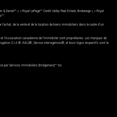
on & Daniel
MD
», « Royal LePage
MD
Credit Valley Real Estate, Brokerage », « Royal
es
MD
.
chat, de la vente et de la location de biens immobiliers dans le cadre d'un
Association canadienne de l’immobilier sont propriétaires. Les marques de
ation S.I.A.® /MLS®, Service inter-agences®, et leurs logos respectifs sont la
nce par Services immobiliers Bridgemarq
MD
Inc.