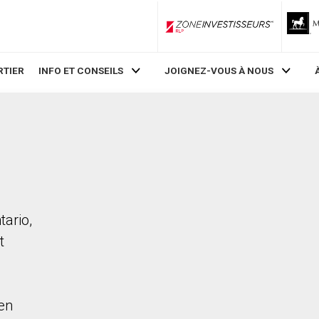
ZoneInvestisseurs RLP
RTIER
INFO ET CONSEILS
JOIGNEZ-VOUS À NOUS
tario,
t
en