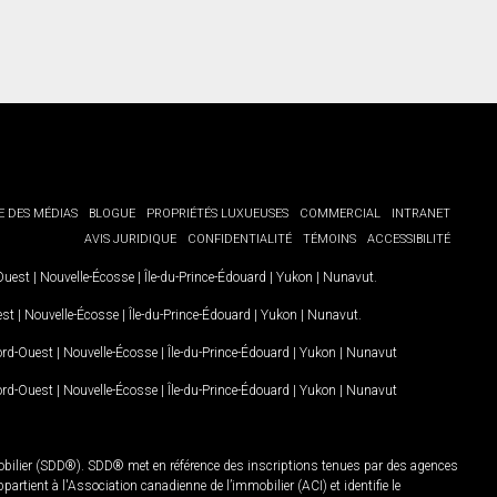
E DES MÉDIAS
BLOGUE
PROPRIÉTÉS LUXUEUSES
COMMERCIAL
INTRANET
AVIS JURIDIQUE
CONFIDENTIALITÉ
TÉMOINS
ACCESSIBILITÉ
-Ouest
|
Nouvelle-Écosse
|
Île-du-Prince-Édouard
|
Yukon
|
Nunavut
.
est
|
Nouvelle-Écosse
|
Île-du-Prince-Édouard
|
Yukon
|
Nunavut
.
Nord-Ouest
|
Nouvelle-Écosse
|
Île-du-Prince-Édouard
|
Yukon
|
Nunavut
Nord-Ouest
|
Nouvelle-Écosse
|
Île-du-Prince-Édouard
|
Yukon
|
Nunavut
mobilier (SDD®). SDD® met en référence des inscriptions tenues par des agences
rtient à l'Association canadienne de l’immobilier (ACI) et identifie le