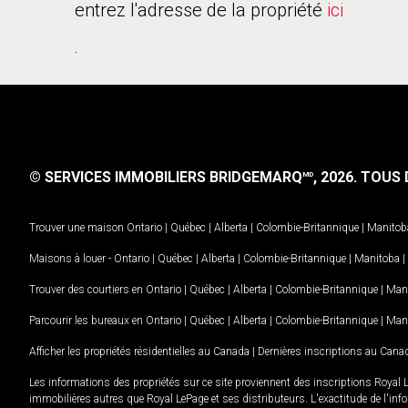
entrez l'adresse de la propriété
ici
.
© SERVICES IMMOBILIERS BRIDGEMARQ
, 2026.
TOUS D
MD
Trouver une maison
Ontario
|
Québec
|
Alberta
|
Colombie-Britannique
|
Manitob
Maisons à louer -
Ontario
|
Québec
|
Alberta
|
Colombie-Britannique
|
Manitoba
|
Trouver des courtiers en
Ontario
|
Québec
|
Alberta
|
Colombie-Britannique
|
Man
Parcourir les bureaux en
Ontario
|
Québec
|
Alberta
|
Colombie-Britannique
|
Man
Afficher les propriétés résidentielles au Canada
|
Dernières inscriptions au Cana
Les informations des propriétés sur ce site proviennent des inscriptions Royal 
immobilières autres que Royal LePage et ses distributeurs. L'exactitude de l'info