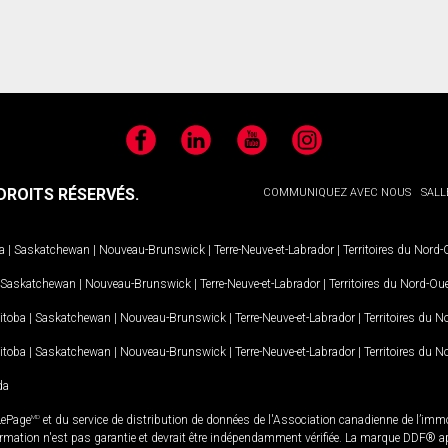
Facebook
LinkedIn
YouTube
Instagram
ROITS RÉSERVÉS.
COMMUNIQUEZ AVEC NOUS
SALL
a
|
Saskatchewan
|
Nouveau-Brunswick
|
Terre-Neuve-et-Labrador
|
Territoires du Nord
Saskatchewan
|
Nouveau-Brunswick
|
Terre-Neuve-et-Labrador
|
Territoires du Nord-Ou
itoba
|
Saskatchewan
|
Nouveau-Brunswick
|
Terre-Neuve-et-Labrador
|
Territoires du 
itoba
|
Saskatchewan
|
Nouveau-Brunswick
|
Terre-Neuve-et-Labrador
|
Territoires du 
da
LePage
MD
et du service de distribution de données de l'Association canadienne de l’im
rmation n'est pas garantie et devrait être indépendamment vérifiée. La marque DDF® appa