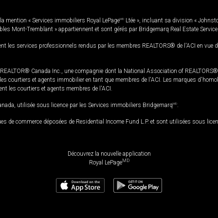
la mention « Services immobiliers Royal LePage
MD
Ltée », incluant sa division « Johnst
bles Mont-Tremblant » appartiennent et sont gérés par Bridgemarq Real Estate Servic
 les services professionnels rendus par les membres REALTORS® de l'ACI en vue de l'a
TOR® Canada Inc., une compagnie dont la National Association of REALTORS® et l'
s courtiers et agents immobilier en tant que membres de l'ACI. Les marques d'homolog
ssent les courtiers et agents membres de l'ACI.
da, utilisée sous licence par les Services immobiliers Bridgemarq
MD
.
s de commerce déposées de Residential Income Fund L.P. et sont utilisées sous lice
Découvrez la nouvelle application
MD
Royal LePage