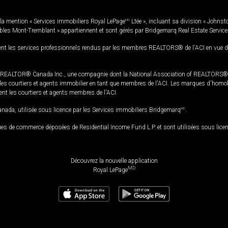
la mention « Services immobiliers Royal LePage
MD
Ltée », incluant sa division « Johnst
bles Mont-Tremblant » appartiennent et sont gérés par Bridgemarq Real Estate Servic
 les services professionnels rendus par les membres REALTORS® de l'ACI en vue de l'a
TOR® Canada Inc., une compagnie dont la National Association of REALTORS® et l'
s courtiers et agents immobilier en tant que membres de l'ACI. Les marques d'homolog
ssent les courtiers et agents membres de l'ACI.
da, utilisée sous licence par les Services immobiliers Bridgemarq
MD
.
s de commerce déposées de Residential Income Fund L.P. et sont utilisées sous lice
Découvrez la nouvelle application
MD
Royal LePage