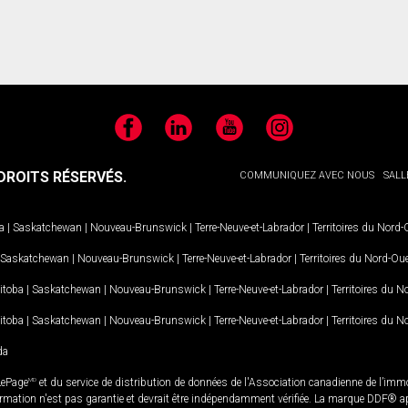
Facebook
LinkedIn
YouTube
Instagram
ROITS RÉSERVÉS.
COMMUNIQUEZ AVEC NOUS
SALL
a
|
Saskatchewan
|
Nouveau-Brunswick
|
Terre-Neuve-et-Labrador
|
Territoires du Nord
Saskatchewan
|
Nouveau-Brunswick
|
Terre-Neuve-et-Labrador
|
Territoires du Nord-Ou
itoba
|
Saskatchewan
|
Nouveau-Brunswick
|
Terre-Neuve-et-Labrador
|
Territoires du 
itoba
|
Saskatchewan
|
Nouveau-Brunswick
|
Terre-Neuve-et-Labrador
|
Territoires du 
da
LePage
MD
et du service de distribution de données de l'Association canadienne de l’im
rmation n'est pas garantie et devrait être indépendamment vérifiée. La marque DDF® appa