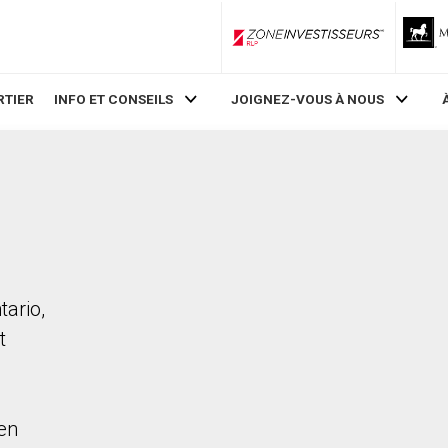
ZoneInvestisseurs RLP
RTIER
INFO ET CONSEILS
JOIGNEZ-VOUS À NOUS
tario,
t
en