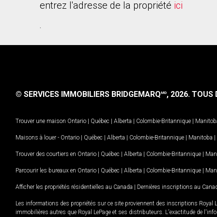
entrez l'adresse de la propriété
ici
.
© SERVICES IMMOBILIERS BRIDGEMARQ
, 2026.
TOUS D
MD
Trouver une maison
Ontario
|
Québec
|
Alberta
|
Colombie-Britannique
|
Manitob
Maisons à louer -
Ontario
|
Québec
|
Alberta
|
Colombie-Britannique
|
Manitoba
|
Trouver des courtiers en
Ontario
|
Québec
|
Alberta
|
Colombie-Britannique
|
Man
Parcourir les bureaux en
Ontario
|
Québec
|
Alberta
|
Colombie-Britannique
|
Man
Afficher les propriétés résidentielles au Canada
|
Dernières inscriptions au Cana
Les informations des propriétés sur ce site proviennent des inscriptions Royal 
immobilières autres que Royal LePage et ses distributeurs. L'exactitude de l'info