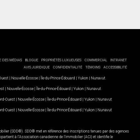
E DES MÉDIAS
BLOGUE
PROPRIÉTÉS LUXUEUSES
COMMERCIAL
INTRANET
AVIS JURIDIQUE
CONFIDENTIALITÉ
TÉMOINS
ACCESSIBILITÉ
-Ouest
|
Nouvelle-Écosse
|
Île-du-Prince-Édouard
|
Yukon
|
Nunavut
.
est
|
Nouvelle-Écosse
|
Île-du-Prince-Édouard
|
Yukon
|
Nunavut
.
Nord-Ouest
|
Nouvelle-Écosse
|
Île-du-Prince-Édouard
|
Yukon
|
Nunavut
Nord-Ouest
|
Nouvelle-Écosse
|
Île-du-Prince-Édouard
|
Yukon
|
Nunavut
mobilier (SDD®). SDD® met en référence des inscriptions tenues par des agences
rtient à l'Association canadienne de l’immobilier (ACI) et identifie le