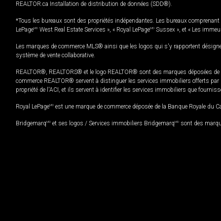
REALTOR.ca Installation de distribution de données (SDD®).
*Tous les bureaux sont des propriétés indépendantes. Les bureaux comprenant 
LePage
MD
West Real Estate Services », « Royal LePage
MD
Sussex », et « Les immeu
Les marques de commerce MLS® ainsi que les logos qui s'y rapportent désignent
système de vente collaborative.
REALTOR®, REALTORS® et le logo REALTOR® sont des marques déposées de REAL
commerce REALTOR® servent à distinguer les services immobiliers offerts par le
propriété de l'ACI, et ils servent à identifier les services immobiliers que fourni
Royal LePage
MD
est une marque de commerce déposée de la Banque Royale du Cana
Bridgemarq
MD
et ses logos / Services immobiliers Bridgemarq
MD
sont des marque