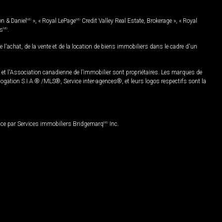
on & Daniel
MD
», « Royal LePage
MD
Credit Valley Real Estate, Brokerage », « Royal
es
MD
.
chat, de la vente et de la location de biens immobiliers dans le cadre d'un
Association canadienne de l’immobilier sont propriétaires. Les marques de
ation S.I.A.® /MLS®, Service inter-agences®, et leurs logos respectifs sont la
nce par Services immobiliers Bridgemarq
MD
Inc.