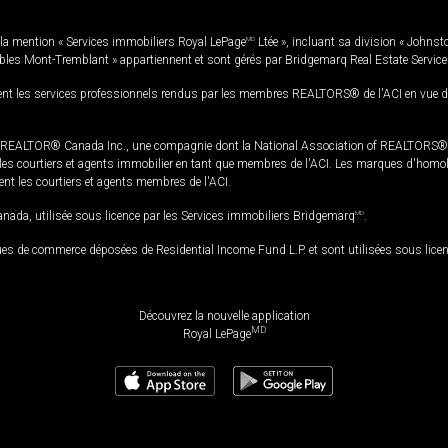
la mention « Services immobiliers Royal LePage
MD
Ltée », incluant sa division « Johnst
bles Mont-Tremblant » appartiennent et sont gérés par Bridgemarq Real Estate Servic
 les services professionnels rendus par les membres REALTORS® de l'ACI en vue de l'a
TOR® Canada Inc., une compagnie dont la National Association of REALTORS® et l'
s courtiers et agents immobilier en tant que membres de l'ACI. Les marques d'homolog
ssent les courtiers et agents membres de l'ACI.
da, utilisée sous licence par les Services immobiliers Bridgemarq
MD
.
s de commerce déposées de Residential Income Fund L.P. et sont utilisées sous lice
Découvrez la nouvelle application
MD
Royal LePage