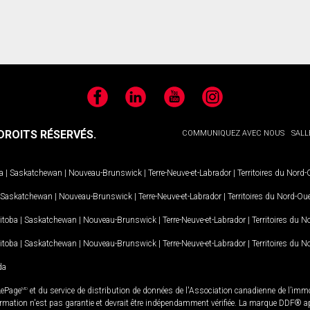
Facebook
LinkedIn
YouTube
Instagram
ROITS RÉSERVÉS.
COMMUNIQUEZ AVEC NOUS
SALL
a
|
Saskatchewan
|
Nouveau-Brunswick
|
Terre-Neuve-et-Labrador
|
Territoires du Nord
Saskatchewan
|
Nouveau-Brunswick
|
Terre-Neuve-et-Labrador
|
Territoires du Nord-Ou
itoba
|
Saskatchewan
|
Nouveau-Brunswick
|
Terre-Neuve-et-Labrador
|
Territoires du 
itoba
|
Saskatchewan
|
Nouveau-Brunswick
|
Terre-Neuve-et-Labrador
|
Territoires du 
da
LePage
MD
et du service de distribution de données de l'Association canadienne de l’im
rmation n'est pas garantie et devrait être indépendamment vérifiée. La marque DDF® appa