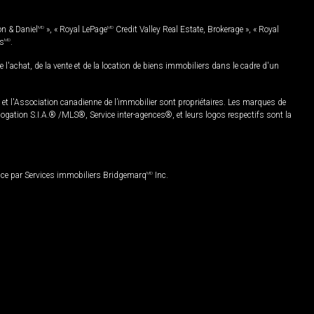
on & Daniel
MD
», « Royal LePage
MD
Credit Valley Real Estate, Brokerage », « Royal
es
MD
.
chat, de la vente et de la location de biens immobiliers dans le cadre d'un
Association canadienne de l’immobilier sont propriétaires. Les marques de
ation S.I.A.® /MLS®, Service inter-agences®, et leurs logos respectifs sont la
nce par Services immobiliers Bridgemarq
MD
Inc.