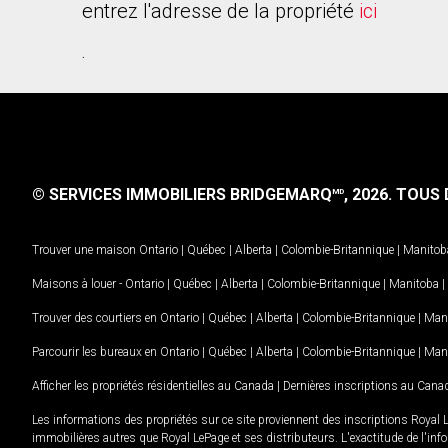
entrez l'adresse de la propriété
ici
.
© SERVICES IMMOBILIERS BRIDGEMARQ
, 2026.
TOUS D
MD
Trouver une maison
Ontario
|
Québec
|
Alberta
|
Colombie-Britannique
|
Manitob
Maisons à louer -
Ontario
|
Québec
|
Alberta
|
Colombie-Britannique
|
Manitoba
|
Trouver des courtiers en
Ontario
|
Québec
|
Alberta
|
Colombie-Britannique
|
Man
Parcourir les bureaux en
Ontario
|
Québec
|
Alberta
|
Colombie-Britannique
|
Man
Afficher les propriétés résidentielles au Canada
|
Dernières inscriptions au Cana
Les informations des propriétés sur ce site proviennent des inscriptions Royal 
immobilières autres que Royal LePage et ses distributeurs. L'exactitude de l'info