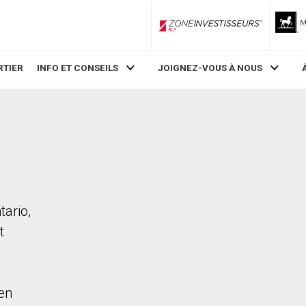
ZoneInvestisseurs RLP
RTIER
INFO ET CONSEILS
JOIGNEZ-VOUS À NOUS
tario,
t
en