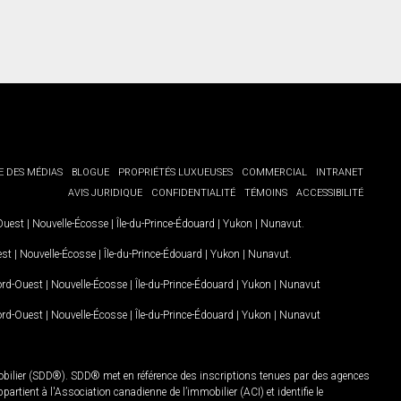
E DES MÉDIAS
BLOGUE
PROPRIÉTÉS LUXUEUSES
COMMERCIAL
INTRANET
AVIS JURIDIQUE
CONFIDENTIALITÉ
TÉMOINS
ACCESSIBILITÉ
-Ouest
|
Nouvelle-Écosse
|
Île-du-Prince-Édouard
|
Yukon
|
Nunavut
.
est
|
Nouvelle-Écosse
|
Île-du-Prince-Édouard
|
Yukon
|
Nunavut
.
Nord-Ouest
|
Nouvelle-Écosse
|
Île-du-Prince-Édouard
|
Yukon
|
Nunavut
Nord-Ouest
|
Nouvelle-Écosse
|
Île-du-Prince-Édouard
|
Yukon
|
Nunavut
mobilier (SDD®). SDD® met en référence des inscriptions tenues par des agences
rtient à l'Association canadienne de l’immobilier (ACI) et identifie le