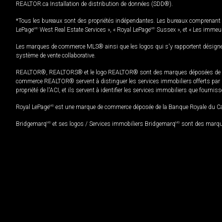
REALTOR.ca Installation de distribution de données (SDD®).
*Tous les bureaux sont des propriétés indépendantes. Les bureaux comprenant 
LePage
MD
West Real Estate Services », « Royal LePage
MD
Sussex », et « Les immeu
Les marques de commerce MLS® ainsi que les logos qui s'y rapportent désignent
système de vente collaborative.
REALTOR®, REALTORS® et le logo REALTOR® sont des marques déposées de REAL
commerce REALTOR® servent à distinguer les services immobiliers offerts par le
propriété de l'ACI, et ils servent à identifier les services immobiliers que fourni
Royal LePage
MD
est une marque de commerce déposée de la Banque Royale du Cana
Bridgemarq
MD
et ses logos / Services immobiliers Bridgemarq
MD
sont des marque