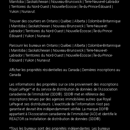
Manitoba
|
Saskatchewan
|
Nouveau-Brunswick
|
Terre-Neuve-et-Labrador
|
Territoires du Nord-Ouest
|
Nouvelle-Écosse
|
Île-du-Prince-Édouard
|
Yukon
|
Nunavut
.
Trouver des courtiers en
Ontario
|
Québec
|
Alberta
|
Colombie-Britannique
|
Manitoba
|
Saskatchewan
|
Nouveau-Brunswick
|
Terre-Neuve-et-
Labrador
|
Territoires du Nord-Ouest
|
Nouvelle-Écosse
|
Île-du-Prince-
Édouard
|
Yukon
|
Nunavut
Parcourir les bureaux en
Ontario
|
Québec
|
Alberta
|
Colombie-Britannique
|
Manitoba
|
Saskatchewan
|
Nouveau-Brunswick
|
Terre-Neuve-et-
Labrador
|
Territoires du Nord-Ouest
|
Nouvelle-Écosse
|
Île-du-Prince-
Édouard
|
Yukon
|
Nunavut
Afficher les propriétés résidentielles au Canada
|
Dernières inscriptions au
Canada
Les informations des propriétés sur ce site proviennent des inscriptions
Royal LePage
MD
et du service de distribution de données de l'Association
canadienne de l’immobilier (SDD®). SDD® met en référence des
inscriptions tenues par des agences immobilières autres que Royal
LePage et ses distributeurs. L'exactitude de l'information n'est pas
garantie et devrait être indépendamment vérifiée. La marque DDF®
appartient à l'Association canadienne de l’immobilier (ACI) et identifie le
REALTOR.ca Installation de distribution de données (SDD®).
*Tous les bureaux sont des propriétés indépendantes. Les bureaux