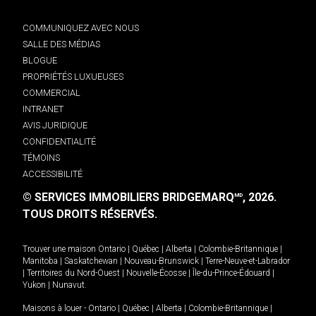
COMMUNIQUEZ AVEC NOUS
SALLE DES MÉDIAS
BLOGUE
PROPRIÉTÉS LUXUEUSES
COMMERCIAL
INTRANET
AVIS JURIDIQUE
CONFIDENTIALITÉ
TÉMOINS
ACCESSIBILITÉ
© SERVICES IMMOBILIERS BRIDGEMARQ
, 2026.
MD
TOUS DROITS RÉSERVÉS.
Trouver une maison
Ontario
|
Québec
|
Alberta
|
Colombie-Britannique
|
Manitoba
|
Saskatchewan
|
Nouveau-Brunswick
|
Terre-Neuve-et-Labrador
|
Territoires du Nord-Ouest
|
Nouvelle-Écosse
|
Île-du-Prince-Édouard
|
Yukon
|
Nunavut
.
Maisons à louer -
Ontario
|
Québec
|
Alberta
|
Colombie-Britannique
|