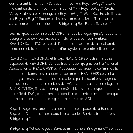
comprenant la mention « Services immobiliers Royal LePage
MD
Ltée »,
incluant sa division « Johnston & Daniel
MD
», « Royal LePage
MD
Credit
Valley Real Estate, Brokerage », « Royal LePage
MD
West Real Estate Services
», « Royal LePage
MD
Sussex », et « Les immeubles Mont-Tremblant »
appartiennent et sont gérés par Bridgemarq Real Estate Services
MD
.
Les marques de commerce MLS® ainsi que les logos qui s'y rapportent
désignent les services professionnels rendus par les membres
REALTORS® de l'ACI en vue de l'achat, de la vente et de la location de
biens immobiliers dans le cadre d'un système de vente collaborative.
REALTOR®, REALTORS® et le logo REALTOR® sont des marques
déposées de REALTOR® Canada Inc., une compagnie dont la National
Association of REALTORS® et l'Association canadienne de l’immobilier
sont propriétaires. Les marques de commerce REALTOR® servent à
distinguer les services immobiliers offerts par les courtiers et agents
immobilier en tant que membres de l'ACI. Les marques d'homologation
S.I.A.® /MLS®, Service inter-agences®, et leurs logos respectifs sont la
propriété de l'ACI, et ils servent à identifier les services immobiliers que
fournissent les courtiers et agents membres de l'ACI.
Royal LePage
MD
est une marque de commerce déposée de la Banque
Royale du Canada, utilisée sous licence par les Services immobiliers
Bridgemarq
MD
.
Bridgemarq
MD
et ses logos / Services immobiliers Bridgemarq
MD
sont des