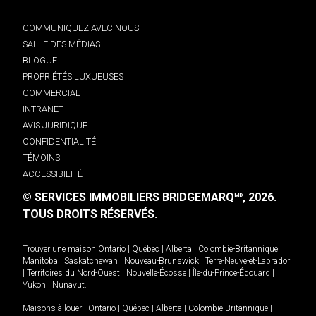
COMMUNIQUEZ AVEC NOUS
SALLE DES MÉDIAS
BLOGUE
PROPRIÉTÉS LUXUEUSES
COMMERCIAL
INTRANET
AVIS JURIDIQUE
CONFIDENTIALITÉ
TÉMOINS
ACCESSIBILITÉ
© SERVICES IMMOBILIERS BRIDGEMARQ
, 2026.
MD
TOUS DROITS RÉSERVÉS.
Trouver une maison
Ontario
|
Québec
|
Alberta
|
Colombie-Britannique
|
Manitoba
|
Saskatchewan
|
Nouveau-Brunswick
|
Terre-Neuve-et-Labrador
|
Territoires du Nord-Ouest
|
Nouvelle-Écosse
|
Île-du-Prince-Édouard
|
Yukon
|
Nunavut
.
Maisons à louer -
Ontario
|
Québec
|
Alberta
|
Colombie-Britannique
|