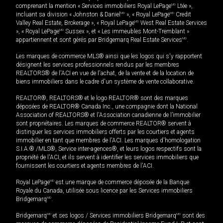
comprenant la mention « Services immobiliers Royal LePage
MD
Ltée »,
incluant sa division « Johnston & Daniel
MD
», « Royal LePage
MD
Credit
Valley Real Estate, Brokerage », « Royal LePage
MD
West Real Estate Services
», « Royal LePage
MD
Sussex », et « Les immeubles Mont-Tremblant »
appartiennent et sont gérés par Bridgemarq Real Estate Services
MD
.
Les marques de commerce MLS® ainsi que les logos qui s'y rapportent
désignent les services professionnels rendus par les membres
REALTORS® de l'ACI en vue de l'achat, de la vente et de la location de
biens immobiliers dans le cadre d'un système de vente collaborative.
REALTOR®, REALTORS® et le logo REALTOR® sont des marques
déposées de REALTOR® Canada Inc., une compagnie dont la National
Association of REALTORS® et l'Association canadienne de l’immobilier
sont propriétaires. Les marques de commerce REALTOR® servent à
distinguer les services immobiliers offerts par les courtiers et agents
immobilier en tant que membres de l'ACI. Les marques d'homologation
S.I.A.® /MLS®, Service inter-agences®, et leurs logos respectifs sont la
propriété de l'ACI, et ils servent à identifier les services immobiliers que
fournissent les courtiers et agents membres de l'ACI.
Royal LePage
MD
est une marque de commerce déposée de la Banque
Royale du Canada, utilisée sous licence par les Services immobiliers
Bridgemarq
MD
.
Bridgemarq
MD
et ses logos / Services immobiliers Bridgemarq
MD
sont des