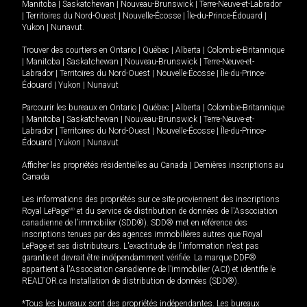
Manitoba
|
Saskatchewan
|
Nouveau-Brunswick
|
Terre-Neuve-et-Labrador
|
Territoires du Nord-Ouest
|
Nouvelle-Écosse
|
Île-du-Prince-Édouard
|
Yukon
|
Nunavut
.
Trouver des courtiers en
Ontario
|
Québec
|
Alberta
|
Colombie-Britannique
|
Manitoba
|
Saskatchewan
|
Nouveau-Brunswick
|
Terre-Neuve-et-
Labrador
|
Territoires du Nord-Ouest
|
Nouvelle-Écosse
|
Île-du-Prince-
Édouard
|
Yukon
|
Nunavut
Parcourir les bureaux en
Ontario
|
Québec
|
Alberta
|
Colombie-Britannique
|
Manitoba
|
Saskatchewan
|
Nouveau-Brunswick
|
Terre-Neuve-et-
Labrador
|
Territoires du Nord-Ouest
|
Nouvelle-Écosse
|
Île-du-Prince-
Édouard
|
Yukon
|
Nunavut
Afficher les propriétés résidentielles au Canada
|
Dernières inscriptions au
Canada
Les informations des propriétés sur ce site proviennent des inscriptions
Royal LePage
MD
et du service de distribution de données de l'Association
canadienne de l’immobilier (SDD®). SDD® met en référence des
inscriptions tenues par des agences immobilières autres que Royal
LePage et ses distributeurs. L'exactitude de l'information n'est pas
garantie et devrait être indépendamment vérifiée. La marque DDF®
appartient à l'Association canadienne de l’immobilier (ACI) et identifie le
REALTOR.ca Installation de distribution de données (SDD®).
*Tous les bureaux sont des propriétés indépendantes. Les bureaux