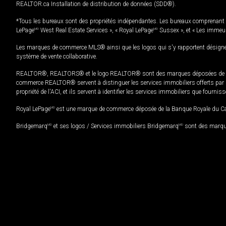
REALTOR.ca Installation de distribution de données (SDD®).
*Tous les bureaux sont des propriétés indépendantes. Les bureaux comprenant 
LePage
MD
West Real Estate Services », « Royal LePage
MD
Sussex », et « Les immeu
Les marques de commerce MLS® ainsi que les logos qui s'y rapportent désignent
système de vente collaborative.
REALTOR®, REALTORS® et le logo REALTOR® sont des marques déposées de REAL
commerce REALTOR® servent à distinguer les services immobiliers offerts par le
propriété de l'ACI, et ils servent à identifier les services immobiliers que fourni
Royal LePage
MD
est une marque de commerce déposée de la Banque Royale du Cana
Bridgemarq
MD
et ses logos / Services immobiliers Bridgemarq
MD
sont des marque