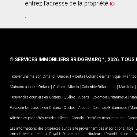
entrez l'adresse de la propriété
ici
.
© SERVICES IMMOBILIERS BRIDGEMARQ
, 2026.
TOUS D
MD
Trouver une maison
Ontario
|
Québec
|
Alberta
|
Colombie-Britannique
|
Manitob
Maisons à louer -
Ontario
|
Québec
|
Alberta
|
Colombie-Britannique
|
Manitoba
|
Trouver des courtiers en
Ontario
|
Québec
|
Alberta
|
Colombie-Britannique
|
Man
Parcourir les bureaux en
Ontario
|
Québec
|
Alberta
|
Colombie-Britannique
|
Man
Afficher les propriétés résidentielles au Canada
|
Dernières inscriptions au Cana
Les informations des propriétés sur ce site proviennent des inscriptions Royal 
immobilières autres que Royal LePage et ses distributeurs. L'exactitude de l'info