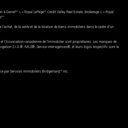
on & Daniel
MD
», « Royal LePage
MD
Credit Valley Real Estate, Brokerage », « Royal
es
MD
.
chat, de la vente et de la location de biens immobiliers dans le cadre d'un
Association canadienne de l’immobilier sont propriétaires. Les marques de
ation S.I.A.® /MLS®, Service inter-agences®, et leurs logos respectifs sont la
nce par Services immobiliers Bridgemarq
MD
Inc.