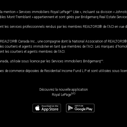
la mention « Services immobiliers Royal LePage
MD
Ltée », incluant sa division « Johnst
bles Mont-Tremblant » appartiennent et sont gérés par Bridgemarq Real Estate Servic
 les services professionnels rendus par les membres REALTORS® de l'ACI en vue de l'a
TOR® Canada Inc., une compagnie dont la National Association of REALTORS® et l'
s courtiers et agents immobilier en tant que membres de l'ACI. Les marques d'homolog
ssent les courtiers et agents membres de l'ACI.
da, utilisée sous licence par les Services immobiliers Bridgemarq
MD
.
s de commerce déposées de Residential Income Fund L.P. et sont utilisées sous lice
Découvrez la nouvelle application
MD
Royal LePage