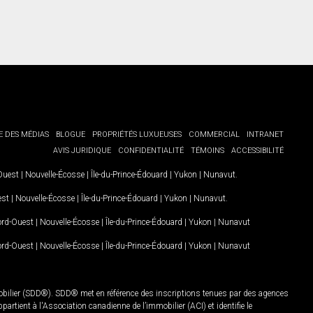
E DES MÉDIAS
BLOGUE
PROPRIÉTÉS LUXUEUSES
COMMERCIAL
INTRANET
AVIS JURIDIQUE
CONFIDENTIALITÉ
TÉMOINS
ACCESSIBILITÉ
-Ouest
|
Nouvelle-Écosse
|
Île-du-Prince-Édouard
|
Yukon
|
Nunavut
.
est
|
Nouvelle-Écosse
|
Île-du-Prince-Édouard
|
Yukon
|
Nunavut
.
Nord-Ouest
|
Nouvelle-Écosse
|
Île-du-Prince-Édouard
|
Yukon
|
Nunavut
Nord-Ouest
|
Nouvelle-Écosse
|
Île-du-Prince-Édouard
|
Yukon
|
Nunavut
mobilier (SDD®). SDD® met en référence des inscriptions tenues par des agences
rtient à l'Association canadienne de l’immobilier (ACI) et identifie le