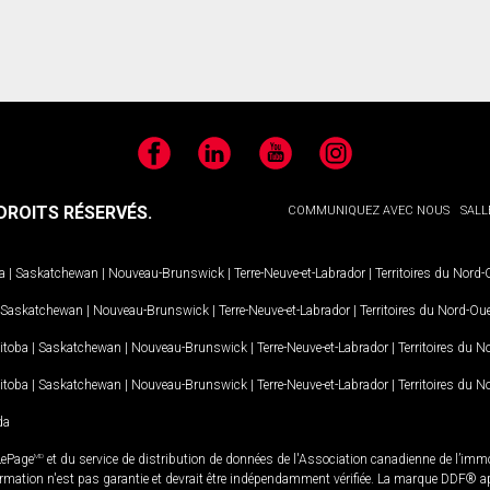
Facebook
LinkedIn
YouTube
Instagram
ROITS RÉSERVÉS.
COMMUNIQUEZ AVEC NOUS
SALL
a
|
Saskatchewan
|
Nouveau-Brunswick
|
Terre-Neuve-et-Labrador
|
Territoires du Nord
Saskatchewan
|
Nouveau-Brunswick
|
Terre-Neuve-et-Labrador
|
Territoires du Nord-Ou
itoba
|
Saskatchewan
|
Nouveau-Brunswick
|
Terre-Neuve-et-Labrador
|
Territoires du 
itoba
|
Saskatchewan
|
Nouveau-Brunswick
|
Terre-Neuve-et-Labrador
|
Territoires du 
da
LePage
MD
et du service de distribution de données de l'Association canadienne de l’im
rmation n'est pas garantie et devrait être indépendamment vérifiée. La marque DDF® appa