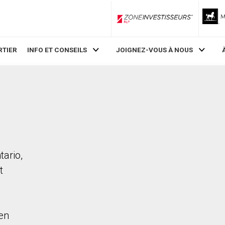
ZoneInvestisseurs RLP
RTIER
INFO ET CONSEILS
JOIGNEZ-VOUS À NOUS
tario,
t
en