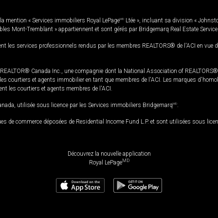
la mention « Services immobiliers Royal LePage
MD
Ltée », incluant sa division « Johnst
bles Mont-Tremblant » appartiennent et sont gérés par Bridgemarq Real Estate Servic
 les services professionnels rendus par les membres REALTORS® de l'ACI en vue de l'a
TOR® Canada Inc., une compagnie dont la National Association of REALTORS® et l'
s courtiers et agents immobilier en tant que membres de l'ACI. Les marques d'homolog
ssent les courtiers et agents membres de l'ACI.
da, utilisée sous licence par les Services immobiliers Bridgemarq
MD
.
s de commerce déposées de Residential Income Fund L.P. et sont utilisées sous lice
Découvrez la nouvelle application
MD
Royal LePage