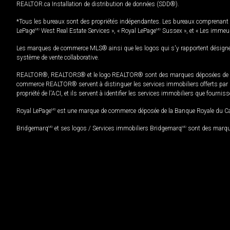
REALTOR.ca Installation de distribution de données (SDD®).
*Tous les bureaux sont des propriétés indépendantes. Les bureaux comprenant 
LePage
MD
West Real Estate Services », « Royal LePage
MD
Sussex », et « Les immeu
Les marques de commerce MLS® ainsi que les logos qui s'y rapportent désignent
système de vente collaborative.
REALTOR®, REALTORS® et le logo REALTOR® sont des marques déposées de REAL
commerce REALTOR® servent à distinguer les services immobiliers offerts par le
propriété de l'ACI, et ils servent à identifier les services immobiliers que fourni
Royal LePage
MD
est une marque de commerce déposée de la Banque Royale du Cana
Bridgemarq
MD
et ses logos / Services immobiliers Bridgemarq
MD
sont des marque