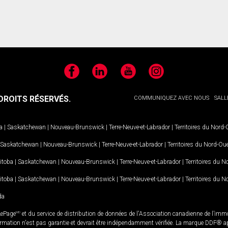
Facebook
LinkedIn
YouTube
Instagram
ROITS RÉSERVÉS.
COMMUNIQUEZ AVEC NOUS
SALL
a
|
Saskatchewan
|
Nouveau-Brunswick
|
Terre-Neuve-et-Labrador
|
Territoires du Nord
Saskatchewan
|
Nouveau-Brunswick
|
Terre-Neuve-et-Labrador
|
Territoires du Nord-Ou
itoba
|
Saskatchewan
|
Nouveau-Brunswick
|
Terre-Neuve-et-Labrador
|
Territoires du 
itoba
|
Saskatchewan
|
Nouveau-Brunswick
|
Terre-Neuve-et-Labrador
|
Territoires du 
da
LePage
MD
et du service de distribution de données de l'Association canadienne de l’im
rmation n'est pas garantie et devrait être indépendamment vérifiée. La marque DDF® appa