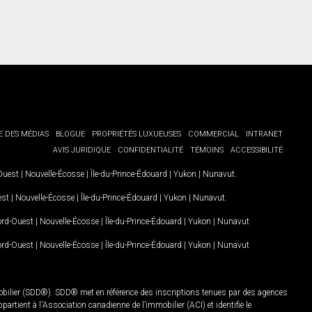
E DES MÉDIAS
BLOGUE
PROPRIÉTÉS LUXUEUSES
COMMERCIAL
INTRANET
AVIS JURIDIQUE
CONFIDENTIALITÉ
TÉMOINS
ACCESSIBILITÉ
-Ouest
|
Nouvelle-Écosse
|
Île-du-Prince-Édouard
|
Yukon
|
Nunavut
.
est
|
Nouvelle-Écosse
|
Île-du-Prince-Édouard
|
Yukon
|
Nunavut
.
Nord-Ouest
|
Nouvelle-Écosse
|
Île-du-Prince-Édouard
|
Yukon
|
Nunavut
Nord-Ouest
|
Nouvelle-Écosse
|
Île-du-Prince-Édouard
|
Yukon
|
Nunavut
mobilier (SDD®). SDD® met en référence des inscriptions tenues par des agences
rtient à l'Association canadienne de l’immobilier (ACI) et identifie le