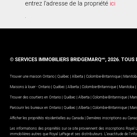
entrez l'adresse de la propriété
ici
.
© SERVICES IMMOBILIERS BRIDGEMARQ
, 2026.
TOUS D
MD
Trouver une maison
Ontario
|
Québec
|
Alberta
|
Colombie-Britannique
|
Manitob
Maisons à louer -
Ontario
|
Québec
|
Alberta
|
Colombie-Britannique
|
Manitoba
|
Trouver des courtiers en
Ontario
|
Québec
|
Alberta
|
Colombie-Britannique
|
Man
Parcourir les bureaux en
Ontario
|
Québec
|
Alberta
|
Colombie-Britannique
|
Man
Afficher les propriétés résidentielles au Canada
|
Dernières inscriptions au Cana
Les informations des propriétés sur ce site proviennent des inscriptions Royal 
immobilières autres que Royal LePage et ses distributeurs. L'exactitude de l'info