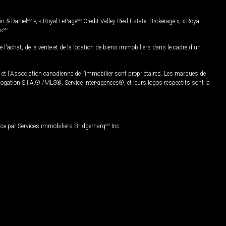
on & Daniel
MD
», « Royal LePage
MD
Credit Valley Real Estate, Brokerage », « Royal
es
MD
.
chat, de la vente et de la location de biens immobiliers dans le cadre d'un
Association canadienne de l’immobilier sont propriétaires. Les marques de
ation S.I.A.® /MLS®, Service inter-agences®, et leurs logos respectifs sont la
nce par Services immobiliers Bridgemarq
MD
Inc.