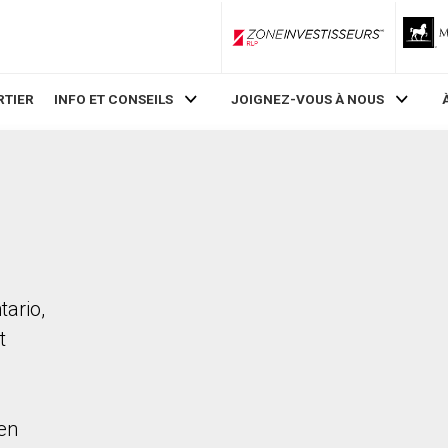
ZoneInvestisseurs RLP
RTIER
INFO ET CONSEILS
JOIGNEZ-VOUS À NOUS
tario,
t
en