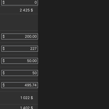
$
2 425 $
$
$
$
$
$
1 022 $
1 402 $