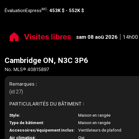
MC
ÉvaluationExpress
:
453K $ - 552K $
Visites libres
sam 08 aoû 2026
14h00 
Cambridge ON, N3C 3P6
No. MLS® 40815897
Remarques :
(id:27)
PARTICULARITÉS DU BÂTIMENT :
Style:
Maison en rangée
Type de bâtiment:
Maison en rangée
Accessoires/équipement inclus:
Ventilateurs de plafond
Air climatisé:
Oui