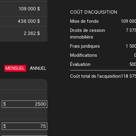
109 000 $
COÛT D’ACQUISITION
436 000 $
Mise de fonds
109 00
Droits de cession
7 37
2 262 $
immobilière
Frais juridiques
1 50
Modifications
Évaluation
50
MENSUEL
ANNUEL
Coût total de l’acquisition
118 37
$
$