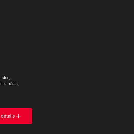
ondes,
sseur d'eau,
 détails