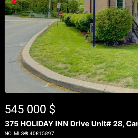
<
545 000
$
375 HOLIDAY INN Drive Unit# 28, Ca
NO. MLS® 40815897