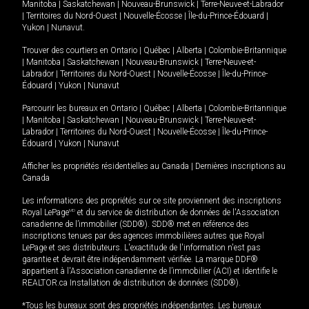
Manitoba
|
Saskatchewan
|
Nouveau-Brunswick
|
Terre-Neuve-et-Labrador
|
Territoires du Nord-Ouest
|
Nouvelle-Écosse
|
Île-du-Prince-Édouard
|
Yukon
|
Nunavut
.
Trouver des courtiers en
Ontario
|
Québec
|
Alberta
|
Colombie-Britannique
|
Manitoba
|
Saskatchewan
|
Nouveau-Brunswick
|
Terre-Neuve-et-
Labrador
|
Territoires du Nord-Ouest
|
Nouvelle-Écosse
|
Île-du-Prince-
Édouard
|
Yukon
|
Nunavut
Parcourir les bureaux en
Ontario
|
Québec
|
Alberta
|
Colombie-Britannique
|
Manitoba
|
Saskatchewan
|
Nouveau-Brunswick
|
Terre-Neuve-et-
Labrador
|
Territoires du Nord-Ouest
|
Nouvelle-Écosse
|
Île-du-Prince-
Édouard
|
Yukon
|
Nunavut
Afficher les propriétés résidentielles au Canada
|
Dernières inscriptions au
Canada
Les informations des propriétés sur ce site proviennent des inscriptions
Royal LePage
MD
et du service de distribution de données de l'Association
canadienne de l’immobilier (SDD®). SDD® met en référence des
inscriptions tenues par des agences immobilières autres que Royal
LePage et ses distributeurs. L'exactitude de l'information n'est pas
garantie et devrait être indépendamment vérifiée. La marque DDF®
appartient à l'Association canadienne de l’immobilier (ACI) et identifie le
REALTOR.ca Installation de distribution de données (SDD®).
*Tous les bureaux sont des propriétés indépendantes. Les bureaux