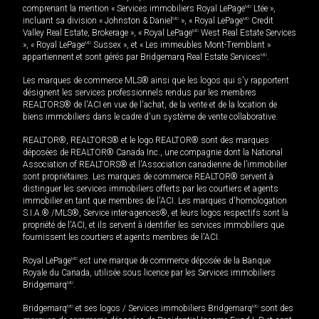
comprenant la mention « Services immobiliers Royal LePage
MD
Ltée »,
incluant sa division « Johnston & Daniel
MD
», « Royal LePage
MD
Credit
Valley Real Estate, Brokerage », « Royal LePage
MD
West Real Estate Services
», « Royal LePage
MD
Sussex », et « Les immeubles Mont-Tremblant »
appartiennent et sont gérés par Bridgemarq Real Estate Services
MD
.
Les marques de commerce MLS® ainsi que les logos qui s'y rapportent
désignent les services professionnels rendus par les membres
REALTORS® de l'ACI en vue de l'achat, de la vente et de la location de
biens immobiliers dans le cadre d'un système de vente collaborative.
REALTOR®, REALTORS® et le logo REALTOR® sont des marques
déposées de REALTOR® Canada Inc., une compagnie dont la National
Association of REALTORS® et l'Association canadienne de l’immobilier
sont propriétaires. Les marques de commerce REALTOR® servent à
distinguer les services immobiliers offerts par les courtiers et agents
immobilier en tant que membres de l'ACI. Les marques d'homologation
S.I.A.® /MLS®, Service inter-agences®, et leurs logos respectifs sont la
propriété de l'ACI, et ils servent à identifier les services immobiliers que
fournissent les courtiers et agents membres de l'ACI.
Royal LePage
MD
est une marque de commerce déposée de la Banque
Royale du Canada, utilisée sous licence par les Services immobiliers
Bridgemarq
MD
.
Bridgemarq
MD
et ses logos / Services immobiliers Bridgemarq
MD
sont des