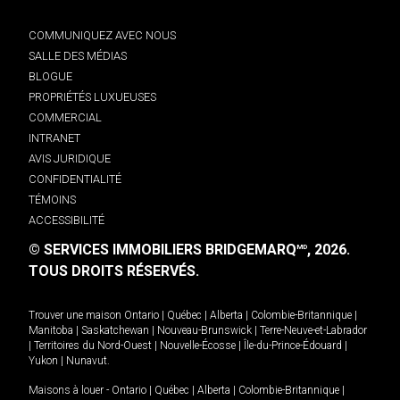
COMMUNIQUEZ AVEC NOUS
SALLE DES MÉDIAS
BLOGUE
PROPRIÉTÉS LUXUEUSES
COMMERCIAL
INTRANET
AVIS JURIDIQUE
CONFIDENTIALITÉ
TÉMOINS
ACCESSIBILITÉ
© SERVICES IMMOBILIERS BRIDGEMARQ
, 2026.
MD
TOUS DROITS RÉSERVÉS.
Trouver une maison
Ontario
|
Québec
|
Alberta
|
Colombie-Britannique
|
Manitoba
|
Saskatchewan
|
Nouveau-Brunswick
|
Terre-Neuve-et-Labrador
|
Territoires du Nord-Ouest
|
Nouvelle-Écosse
|
Île-du-Prince-Édouard
|
Yukon
|
Nunavut
.
Maisons à louer -
Ontario
|
Québec
|
Alberta
|
Colombie-Britannique
|