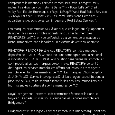
comprenant la mention « Services immobiliers Royal LePage
MD
Ltée »,
incluant sa division « Johnston & Daniel
MD
», « Royal LePage
MD
Credit
Valley Real Estate, Brokerage », « Royal LePage
MD
West Real Estate Services
», « Royal LePage
MD
Sussex », et « Les immeubles Mont-Tremblant »
appartiennent et sont gérés par Bridgemarq Real Estate Services
MD
.
Les marques de commerce MLS® ainsi que les logos qui s'y rapportent
désignent les services professionnels rendus par les membres
REALTORS® de l'ACI en vue de l'achat, de la vente et de la location de
biens immobiliers dans le cadre d'un système de vente collaborative.
REALTOR®, REALTORS® et le logo REALTOR® sont des marques
déposées de REALTOR® Canada Inc., une compagnie dont la National
Association of REALTORS® et l'Association canadienne de l’immobilier
sont propriétaires. Les marques de commerce REALTOR® servent à
distinguer les services immobiliers offerts par les courtiers et agents
immobilier en tant que membres de l'ACI. Les marques d'homologation
S.I.A.® /MLS®, Service inter-agences®, et leurs logos respectifs sont la
propriété de l'ACI, et ils servent à identifier les services immobiliers que
fournissent les courtiers et agents membres de l'ACI.
Royal LePage
MD
est une marque de commerce déposée de la Banque
Royale du Canada, utilisée sous licence par les Services immobiliers
Bridgemarq
MD
.
Bridgemarq
MD
et ses logos / Services immobiliers Bridgemarq
MD
sont des