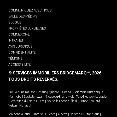
COMMUNIQUEZ AVEC NOUS
SALLE DES MÉDIAS
BLOGUE
PROPRIÉTÉS LUXUEUSES
COMMERCIAL
INTRANET
AVIS JURIDIQUE
CONFIDENTIALITÉ
TÉMOINS
ACCESSIBILITÉ
© SERVICES IMMOBILIERS BRIDGEMARQ
, 2026.
MD
TOUS DROITS RÉSERVÉS.
Trouver une maison
Ontario
|
Québec
|
Alberta
|
Colombie-Britannique
|
Manitoba
|
Saskatchewan
|
Nouveau-Brunswick
|
Terre-Neuve-et-Labrador
|
Territoires du Nord-Ouest
|
Nouvelle-Écosse
|
Île-du-Prince-Édouard
|
Yukon
|
Nunavut
.
Maisons à louer -
Ontario
|
Québec
|
Alberta
|
Colombie-Britannique
|