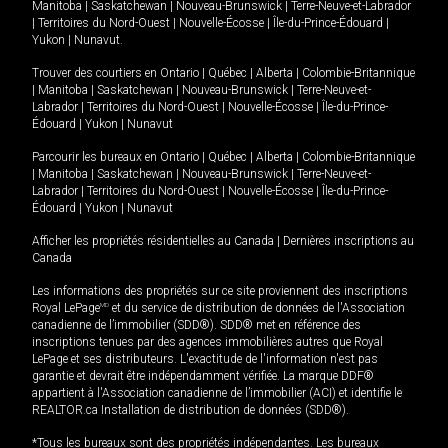
Manitoba
|
Saskatchewan
|
Nouveau-Brunswick
|
Terre-Neuve-et-Labrador
|
Territoires du Nord-Ouest
|
Nouvelle-Écosse
|
Île-du-Prince-Édouard
|
Yukon
|
Nunavut
.
Trouver des courtiers en
Ontario
|
Québec
|
Alberta
|
Colombie-Britannique
|
Manitoba
|
Saskatchewan
|
Nouveau-Brunswick
|
Terre-Neuve-et-
Labrador
|
Territoires du Nord-Ouest
|
Nouvelle-Écosse
|
Île-du-Prince-
Édouard
|
Yukon
|
Nunavut
Parcourir les bureaux en
Ontario
|
Québec
|
Alberta
|
Colombie-Britannique
|
Manitoba
|
Saskatchewan
|
Nouveau-Brunswick
|
Terre-Neuve-et-
Labrador
|
Territoires du Nord-Ouest
|
Nouvelle-Écosse
|
Île-du-Prince-
Édouard
|
Yukon
|
Nunavut
Afficher les propriétés résidentielles au Canada
|
Dernières inscriptions au
Canada
Les informations des propriétés sur ce site proviennent des inscriptions
Royal LePage
MD
et du service de distribution de données de l'Association
canadienne de l’immobilier (SDD®). SDD® met en référence des
inscriptions tenues par des agences immobilières autres que Royal
LePage et ses distributeurs. L'exactitude de l'information n'est pas
garantie et devrait être indépendamment vérifiée. La marque DDF®
appartient à l'Association canadienne de l’immobilier (ACI) et identifie le
REALTOR.ca Installation de distribution de données (SDD®).
*Tous les bureaux sont des propriétés indépendantes. Les bureaux