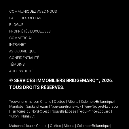
COMMUNIQUEZ AVEC NOUS
SALLE DES MÉDIAS
BLOGUE
PROPRIÉTÉS LUXUEUSES
COMMERCIAL
INTRANET
AVIS JURIDIQUE
CONFIDENTIALITÉ
TÉMOINS
ACCESSIBILITÉ
© SERVICES IMMOBILIERS BRIDGEMARQ
, 2026.
MD
TOUS DROITS RÉSERVÉS.
Trouver une maison
Ontario
|
Québec
|
Alberta
|
Colombie-Britannique
|
Manitoba
|
Saskatchewan
|
Nouveau-Brunswick
|
Terre-Neuve-et-Labrador
|
Territoires du Nord-Ouest
|
Nouvelle-Écosse
|
Île-du-Prince-Édouard
|
Yukon
|
Nunavut
.
Maisons à louer -
Ontario
|
Québec
|
Alberta
|
Colombie-Britannique
|