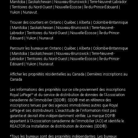
Manitoba
|
Saskatchewan
|
Nouveau-Brunswick
|
Terre-Neuve-et-Labrador
|
Territoires du Nord-Ouest
|
Nouvelle-Écosse
|
Île-du-Prince-Édouard
|
Yukon
|
Nunavut
.
Trouver des courtiers en
Ontario
|
Québec
|
Alberta
|
Colombie-Britannique
|
Manitoba
|
Saskatchewan
|
Nouveau-Brunswick
|
Terre-Neuve-et-
Labrador
|
Territoires du Nord-Ouest
|
Nouvelle-Écosse
|
Île-du-Prince-
Édouard
|
Yukon
|
Nunavut
Parcourir les bureaux en
Ontario
|
Québec
|
Alberta
|
Colombie-Britannique
|
Manitoba
|
Saskatchewan
|
Nouveau-Brunswick
|
Terre-Neuve-et-
Labrador
|
Territoires du Nord-Ouest
|
Nouvelle-Écosse
|
Île-du-Prince-
Édouard
|
Yukon
|
Nunavut
Afficher les propriétés résidentielles au Canada
|
Dernières inscriptions au
Canada
Les informations des propriétés sur ce site proviennent des inscriptions
Royal LePage
MD
et du service de distribution de données de l'Association
canadienne de l’immobilier (SDD®). SDD® met en référence des
inscriptions tenues par des agences immobilières autres que Royal
LePage et ses distributeurs. L'exactitude de l'information n'est pas
garantie et devrait être indépendamment vérifiée. La marque DDF®
appartient à l'Association canadienne de l’immobilier (ACI) et identifie le
REALTOR.ca Installation de distribution de données (SDD®).
*Tous les bureaux sont des propriétés indépendantes. Les bureaux