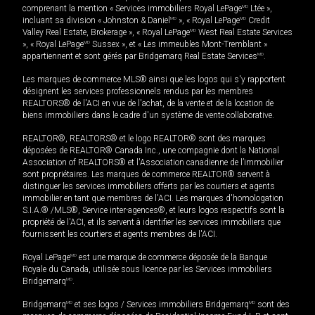
comprenant la mention « Services immobiliers Royal LePage
MD
Ltée »,
incluant sa division « Johnston & Daniel
MD
», « Royal LePage
MD
Credit
Valley Real Estate, Brokerage », « Royal LePage
MD
West Real Estate Services
», « Royal LePage
MD
Sussex », et « Les immeubles Mont-Tremblant »
appartiennent et sont gérés par Bridgemarq Real Estate Services
MD
.
Les marques de commerce MLS® ainsi que les logos qui s'y rapportent
désignent les services professionnels rendus par les membres
REALTORS® de l'ACI en vue de l'achat, de la vente et de la location de
biens immobiliers dans le cadre d'un système de vente collaborative.
REALTOR®, REALTORS® et le logo REALTOR® sont des marques
déposées de REALTOR® Canada Inc., une compagnie dont la National
Association of REALTORS® et l'Association canadienne de l’immobilier
sont propriétaires. Les marques de commerce REALTOR® servent à
distinguer les services immobiliers offerts par les courtiers et agents
immobilier en tant que membres de l'ACI. Les marques d'homologation
S.I.A.® /MLS®, Service inter-agences®, et leurs logos respectifs sont la
propriété de l'ACI, et ils servent à identifier les services immobiliers que
fournissent les courtiers et agents membres de l'ACI.
Royal LePage
MD
est une marque de commerce déposée de la Banque
Royale du Canada, utilisée sous licence par les Services immobiliers
Bridgemarq
MD
.
Bridgemarq
MD
et ses logos / Services immobiliers Bridgemarq
MD
sont des