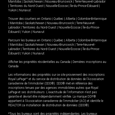
Manitoba
|
Saskatchewan
|
Nouveau-Brunswick
|
Terre-Neuve-et-Labrador
|
Territoires du Nord-Ouest
|
Nouvelle-Écosse
|
Île-du-Prince-Édouard
|
Yukon
|
Nunavut
.
Trouver des courtiers en
Ontario
|
Québec
|
Alberta
|
Colombie-Britannique
|
Manitoba
|
Saskatchewan
|
Nouveau-Brunswick
|
Terre-Neuve-et-
Labrador
|
Territoires du Nord-Ouest
|
Nouvelle-Écosse
|
Île-du-Prince-
Édouard
|
Yukon
|
Nunavut
Parcourir les bureaux en
Ontario
|
Québec
|
Alberta
|
Colombie-Britannique
|
Manitoba
|
Saskatchewan
|
Nouveau-Brunswick
|
Terre-Neuve-et-
Labrador
|
Territoires du Nord-Ouest
|
Nouvelle-Écosse
|
Île-du-Prince-
Édouard
|
Yukon
|
Nunavut
Afficher les propriétés résidentielles au Canada
|
Dernières inscriptions au
Canada
Les informations des propriétés sur ce site proviennent des inscriptions
Royal LePage
MD
et du service de distribution de données de l'Association
canadienne de l’immobilier (SDD®). SDD® met en référence des
inscriptions tenues par des agences immobilières autres que Royal
LePage et ses distributeurs. L'exactitude de l'information n'est pas
garantie et devrait être indépendamment vérifiée. La marque DDF®
appartient à l'Association canadienne de l’immobilier (ACI) et identifie le
REALTOR.ca Installation de distribution de données (SDD®).
*Tous les bureaux sont des propriétés indépendantes. Les bureaux