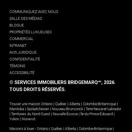
COMMUNIQUEZ AVEC NOUS
SALLE DES MÉDIAS
BLOGUE
PROPRIÉTÉS LUXUEUSES
COMMERCIAL
INTRANET
AVIS JURIDIQUE
CONFIDENTIALITÉ
TÉMOINS
ACCESSIBILITÉ
© SERVICES IMMOBILIERS BRIDGEMARQ
, 2026.
MD
TOUS DROITS RÉSERVÉS.
Trouver une maison
Ontario
|
Québec
|
Alberta
|
Colombie-Britannique
|
Manitoba
|
Saskatchewan
|
Nouveau-Brunswick
|
Terre-Neuve-et-Labrador
|
Territoires du Nord-Ouest
|
Nouvelle-Écosse
|
Île-du-Prince-Édouard
|
Yukon
|
Nunavut
.
Maisons à louer -
Ontario
|
Québec
|
Alberta
|
Colombie-Britannique
|