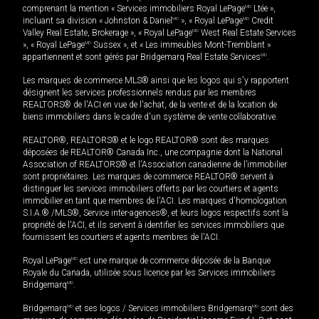
comprenant la mention « Services immobiliers Royal LePage
MD
Ltée »,
incluant sa division « Johnston & Daniel
MD
», « Royal LePage
MD
Credit
Valley Real Estate, Brokerage », « Royal LePage
MD
West Real Estate Services
», « Royal LePage
MD
Sussex », et « Les immeubles Mont-Tremblant »
appartiennent et sont gérés par Bridgemarq Real Estate Services
MD
.
Les marques de commerce MLS® ainsi que les logos qui s'y rapportent
désignent les services professionnels rendus par les membres
REALTORS® de l'ACI en vue de l'achat, de la vente et de la location de
biens immobiliers dans le cadre d'un système de vente collaborative.
REALTOR®, REALTORS® et le logo REALTOR® sont des marques
déposées de REALTOR® Canada Inc., une compagnie dont la National
Association of REALTORS® et l'Association canadienne de l’immobilier
sont propriétaires. Les marques de commerce REALTOR® servent à
distinguer les services immobiliers offerts par les courtiers et agents
immobilier en tant que membres de l'ACI. Les marques d'homologation
S.I.A.® /MLS®, Service inter-agences®, et leurs logos respectifs sont la
propriété de l'ACI, et ils servent à identifier les services immobiliers que
fournissent les courtiers et agents membres de l'ACI.
Royal LePage
MD
est une marque de commerce déposée de la Banque
Royale du Canada, utilisée sous licence par les Services immobiliers
Bridgemarq
MD
.
Bridgemarq
MD
et ses logos / Services immobiliers Bridgemarq
MD
sont des