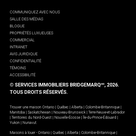
COMMUNIQUEZ AVEC NOUS
SALLE DES MÉDIAS
BLOGUE
PROPRIÉTÉS LUXUEUSES
COMMERCIAL
INTRANET
AVIS JURIDIQUE
CONFIDENTIALITÉ
TÉMOINS
ACCESSIBILITÉ
© SERVICES IMMOBILIERS BRIDGEMARQ
, 2026.
MD
TOUS DROITS RÉSERVÉS.
Trouver une maison
Ontario
|
Québec
|
Alberta
|
Colombie-Britannique
|
Manitoba
|
Saskatchewan
|
Nouveau-Brunswick
|
Terre-Neuve-et-Labrador
|
Territoires du Nord-Ouest
|
Nouvelle-Écosse
|
Île-du-Prince-Édouard
|
Yukon
|
Nunavut
.
Maisons à louer -
Ontario
|
Québec
|
Alberta
|
Colombie-Britannique
|