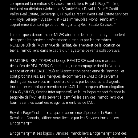
comprenant la mention « Services immobiliers Royal LePage
MD
Ltée »,
incluant sa division « Johnston & Daniel
MD
», « Royal LePage
MD
Credit
Valley Real Estate, Brokerage », « Royal LePage
MD
West Real Estate Services
», « Royal LePage
MD
Sussex », et « Les immeubles Mont-Tremblant »
appartiennent et sont gérés par Bridgemarq Real Estate Services
MD
.
Les marques de commerce MLS® ainsi que les logos qui s'y rapportent
désignent les services professionnels rendus par les membres
REALTORS® de l'ACI en vue de l'achat, de la vente et de la location de
biens immobiliers dans le cadre d'un système de vente collaborative.
REALTOR®, REALTORS® et le logo REALTOR® sont des marques
déposées de REALTOR® Canada Inc., une compagnie dont la National
Association of REALTORS® et l'Association canadienne de l’immobilier
sont propriétaires. Les marques de commerce REALTOR® servent à
distinguer les services immobiliers offerts par les courtiers et agents
immobilier en tant que membres de l'ACI. Les marques d'homologation
S.I.A.® /MLS®, Service inter-agences®, et leurs logos respectifs sont la
propriété de l'ACI, et ils servent à identifier les services immobiliers que
fournissent les courtiers et agents membres de l'ACI.
Royal LePage
MD
est une marque de commerce déposée de la Banque
Royale du Canada, utilisée sous licence par les Services immobiliers
Bridgemarq
MD
.
Bridgemarq
MD
et ses logos / Services immobiliers Bridgemarq
MD
sont des