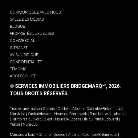
COMMUNIQUEZ AVEC NOUS
SALLE DES MÉDIAS
BLOGUE
PROPRIÉTÉS LUXUEUSES
COMMERCIAL
INTRANET
AVIS JURIDIQUE
CONFIDENTIALITÉ
TÉMOINS
ACCESSIBILITÉ
© SERVICES IMMOBILIERS BRIDGEMARQ
, 2026.
MD
TOUS DROITS RÉSERVÉS.
Trouver une maison
Ontario
|
Québec
|
Alberta
|
Colombie-Britannique
|
Manitoba
|
Saskatchewan
|
Nouveau-Brunswick
|
Terre-Neuve-et-Labrador
|
Territoires du Nord-Ouest
|
Nouvelle-Écosse
|
Île-du-Prince-Édouard
|
Yukon
|
Nunavut
.
Maisons à louer -
Ontario
|
Québec
|
Alberta
|
Colombie-Britannique
|