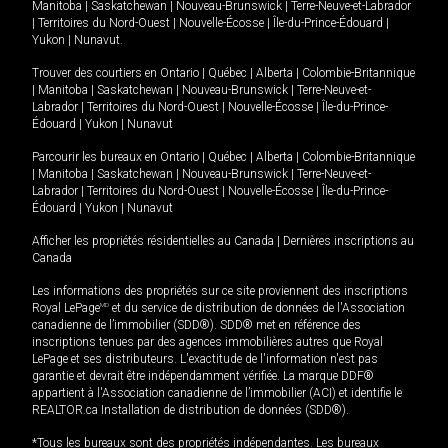
Manitoba
|
Saskatchewan
|
Nouveau-Brunswick
|
Terre-Neuve-et-Labrador
|
Territoires du Nord-Ouest
|
Nouvelle-Écosse
|
Île-du-Prince-Édouard
|
Yukon
|
Nunavut
.
Trouver des courtiers en
Ontario
|
Québec
|
Alberta
|
Colombie-Britannique
|
Manitoba
|
Saskatchewan
|
Nouveau-Brunswick
|
Terre-Neuve-et-
Labrador
|
Territoires du Nord-Ouest
|
Nouvelle-Écosse
|
Île-du-Prince-
Édouard
|
Yukon
|
Nunavut
Parcourir les bureaux en
Ontario
|
Québec
|
Alberta
|
Colombie-Britannique
|
Manitoba
|
Saskatchewan
|
Nouveau-Brunswick
|
Terre-Neuve-et-
Labrador
|
Territoires du Nord-Ouest
|
Nouvelle-Écosse
|
Île-du-Prince-
Édouard
|
Yukon
|
Nunavut
Afficher les propriétés résidentielles au Canada
|
Dernières inscriptions au
Canada
Les informations des propriétés sur ce site proviennent des inscriptions
Royal LePage
MD
et du service de distribution de données de l'Association
canadienne de l’immobilier (SDD®). SDD® met en référence des
inscriptions tenues par des agences immobilières autres que Royal
LePage et ses distributeurs. L'exactitude de l'information n'est pas
garantie et devrait être indépendamment vérifiée. La marque DDF®
appartient à l'Association canadienne de l’immobilier (ACI) et identifie le
REALTOR.ca Installation de distribution de données (SDD®).
*Tous les bureaux sont des propriétés indépendantes. Les bureaux