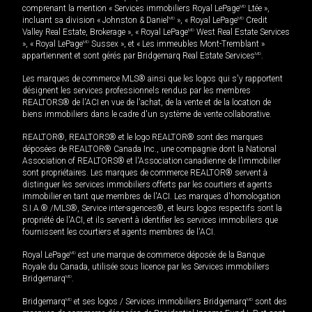
comprenant la mention « Services immobiliers Royal LePage
MD
Ltée »,
incluant sa division « Johnston & Daniel
MD
», « Royal LePage
MD
Credit
Valley Real Estate, Brokerage », « Royal LePage
MD
West Real Estate Services
», « Royal LePage
MD
Sussex », et « Les immeubles Mont-Tremblant »
appartiennent et sont gérés par Bridgemarq Real Estate Services
MD
.
Les marques de commerce MLS® ainsi que les logos qui s'y rapportent
désignent les services professionnels rendus par les membres
REALTORS® de l'ACI en vue de l'achat, de la vente et de la location de
biens immobiliers dans le cadre d'un système de vente collaborative.
REALTOR®, REALTORS® et le logo REALTOR® sont des marques
déposées de REALTOR® Canada Inc., une compagnie dont la National
Association of REALTORS® et l'Association canadienne de l’immobilier
sont propriétaires. Les marques de commerce REALTOR® servent à
distinguer les services immobiliers offerts par les courtiers et agents
immobilier en tant que membres de l'ACI. Les marques d'homologation
S.I.A.® /MLS®, Service inter-agences®, et leurs logos respectifs sont la
propriété de l'ACI, et ils servent à identifier les services immobiliers que
fournissent les courtiers et agents membres de l'ACI.
Royal LePage
MD
est une marque de commerce déposée de la Banque
Royale du Canada, utilisée sous licence par les Services immobiliers
Bridgemarq
MD
.
Bridgemarq
MD
et ses logos / Services immobiliers Bridgemarq
MD
sont des