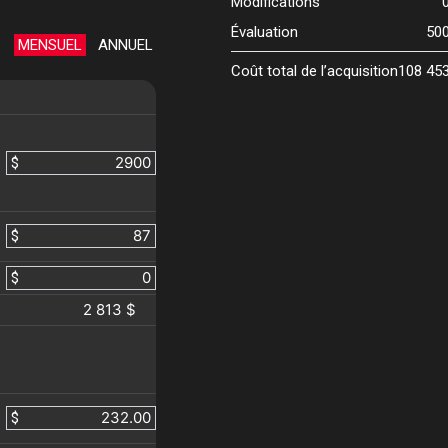
Modifications
Évaluation
50
MENSUEL
ANNUEL
Coût total de l’acquisition
108 45
$
$
$
2 813 $
$