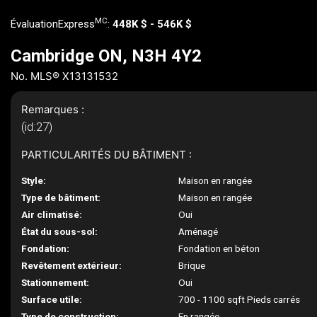
MC
ÉvaluationExpress
:
448K $ - 546K $
Cambridge ON, N3H 4Y2
No. MLS® X13131532
Remarques :
(id:27)
PARTICULARITÉS DU BÂTIMENT :
Style:
Maison en rangée
Type de bâtiment:
Maison en rangée
Air climatisé:
Oui
État du sous-sol:
Aménagé
Fondation:
Fondation en béton
Revêtement extérieur:
Brique
Stationnement:
Oui
Surface utile:
700 - 1100 sqft Pieds carrés
Type de construction:
En rangée