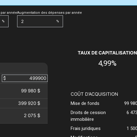
 par année
Augmentation des dépenses par année
%
%
TAUX DE CAPITALISATION
4,99%
$
99 980 $
COÛT D’ACQUISITION
399 920 $
Mise de fonds
99 98
Droits de cession
6 47
2 075 $
immobilière
Frais juridiques
1 50