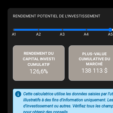
RENDEMENT POTENTIEL DE L'INVESTISSEMENT
RENDEMENT DU
PLUS-VALUE
CAPITAL INVESTI
CUMULATIVE DU
MARCHÉ
CUMULATIF
138 113 $
126,6%
Cette calculatrice utilise les données saisies par l’
illustratifs à des fins d'information uniquement. Les
d'investissement ou autres. Vérifiez tous les champs
pour obtenir des conseils.