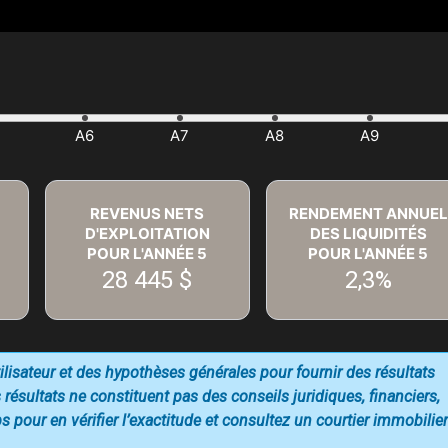
REVENUS NETS
RENDEMENT ANNUEL
D'EXPLOITATION
DES LIQUIDITÉS
POUR L'ANNÉE
5
POUR L'ANNÉE
5
28 445 $
2,3%
utilisateur et des hypothèses générales pour fournir des résultats
 résultats ne constituent pas des conseils juridiques, financiers,
 pour en vérifier l’exactitude et consultez un courtier immobilier