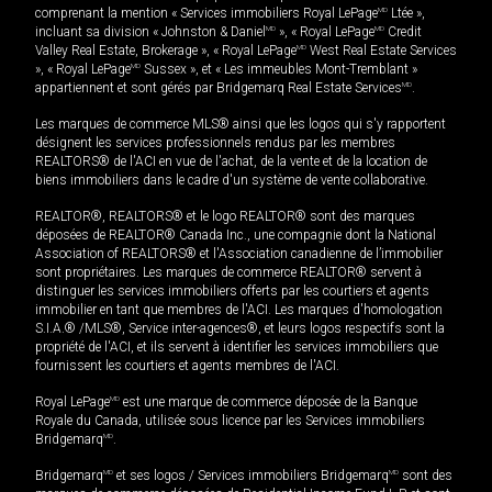
comprenant la mention « Services immobiliers Royal LePage
MD
Ltée »,
incluant sa division « Johnston & Daniel
MD
», « Royal LePage
MD
Credit
Valley Real Estate, Brokerage », « Royal LePage
MD
West Real Estate Services
», « Royal LePage
MD
Sussex », et « Les immeubles Mont-Tremblant »
appartiennent et sont gérés par Bridgemarq Real Estate Services
MD
.
Les marques de commerce MLS® ainsi que les logos qui s'y rapportent
désignent les services professionnels rendus par les membres
REALTORS® de l'ACI en vue de l'achat, de la vente et de la location de
biens immobiliers dans le cadre d'un système de vente collaborative.
REALTOR®, REALTORS® et le logo REALTOR® sont des marques
déposées de REALTOR® Canada Inc., une compagnie dont la National
Association of REALTORS® et l'Association canadienne de l’immobilier
sont propriétaires. Les marques de commerce REALTOR® servent à
distinguer les services immobiliers offerts par les courtiers et agents
immobilier en tant que membres de l'ACI. Les marques d'homologation
S.I.A.® /MLS®, Service inter-agences®, et leurs logos respectifs sont la
propriété de l'ACI, et ils servent à identifier les services immobiliers que
fournissent les courtiers et agents membres de l'ACI.
Royal LePage
MD
est une marque de commerce déposée de la Banque
Royale du Canada, utilisée sous licence par les Services immobiliers
Bridgemarq
MD
.
Bridgemarq
MD
et ses logos / Services immobiliers Bridgemarq
MD
sont des