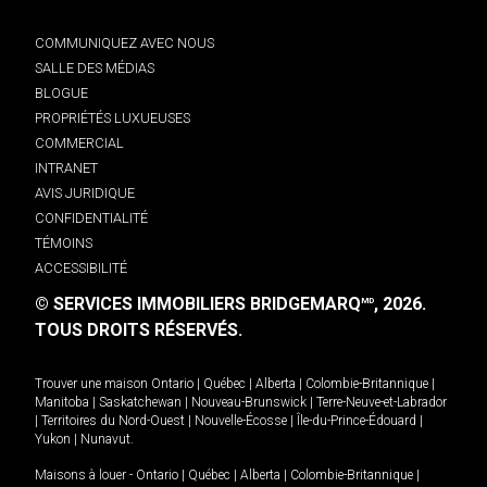
COMMUNIQUEZ AVEC NOUS
SALLE DES MÉDIAS
BLOGUE
PROPRIÉTÉS LUXUEUSES
COMMERCIAL
INTRANET
AVIS JURIDIQUE
CONFIDENTIALITÉ
TÉMOINS
ACCESSIBILITÉ
© SERVICES IMMOBILIERS BRIDGEMARQ
, 2026.
MD
TOUS DROITS RÉSERVÉS.
Trouver une maison
Ontario
|
Québec
|
Alberta
|
Colombie-Britannique
|
Manitoba
|
Saskatchewan
|
Nouveau-Brunswick
|
Terre-Neuve-et-Labrador
|
Territoires du Nord-Ouest
|
Nouvelle-Écosse
|
Île-du-Prince-Édouard
|
Yukon
|
Nunavut
.
Maisons à louer -
Ontario
|
Québec
|
Alberta
|
Colombie-Britannique
|