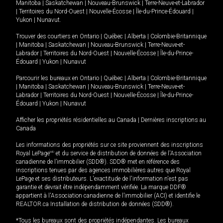
Manitoba
|
Saskatchewan
|
Nouveau-Brunswick
|
Terre-Neuve-et-Labrador
|
Territoires du Nord-Ouest
|
Nouvelle-Écosse
|
Île-du-Prince-Édouard
|
Yukon
|
Nunavut
.
Trouver des courtiers en
Ontario
|
Québec
|
Alberta
|
Colombie-Britannique
|
Manitoba
|
Saskatchewan
|
Nouveau-Brunswick
|
Terre-Neuve-et-
Labrador
|
Territoires du Nord-Ouest
|
Nouvelle-Écosse
|
Île-du-Prince-
Édouard
|
Yukon
|
Nunavut
Parcourir les bureaux en
Ontario
|
Québec
|
Alberta
|
Colombie-Britannique
|
Manitoba
|
Saskatchewan
|
Nouveau-Brunswick
|
Terre-Neuve-et-
Labrador
|
Territoires du Nord-Ouest
|
Nouvelle-Écosse
|
Île-du-Prince-
Édouard
|
Yukon
|
Nunavut
Afficher les propriétés résidentielles au Canada
|
Dernières inscriptions au
Canada
Les informations des propriétés sur ce site proviennent des inscriptions
Royal LePage
MD
et du service de distribution de données de l'Association
canadienne de l’immobilier (SDD®). SDD® met en référence des
inscriptions tenues par des agences immobilières autres que Royal
LePage et ses distributeurs. L'exactitude de l'information n'est pas
garantie et devrait être indépendamment vérifiée. La marque DDF®
appartient à l'Association canadienne de l’immobilier (ACI) et identifie le
REALTOR.ca Installation de distribution de données (SDD®).
*Tous les bureaux sont des propriétés indépendantes. Les bureaux