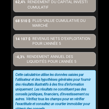
RENDEMENT DU CAPITAL INVESTI
62,4%
CUMULATIF
En cliquant sur le bouton « soumettre », vous consentez à nos
conditions d'utilisation et vous nous fournissez l'autorisation écrite de
communiquer avec vous.
PLUS-VALUE CUMULATIVE DU
68 510 $
MARCHÉ
REVENUS NETS D'EXPLOITATION
14 107 $
POUR L'ANNÉE
5
RENDEMENT ANNUEL DES
-4,3%
LIQUIDITÉS POUR L'ANNÉE
5
Cette calculatrice utilise les données saisies par
l’utilisateur et des hypothèses générales pour fournir
des résultats illustratifs à des fins d'information
uniquement. Les résultats ne constituent pas des
conseils juridiques, financiers, d'investissement ou
autres. Vérifiez tous les champs pour en vérifier
l’exactitude et consultez un courtier immobilier pour
obtenir des conseils.