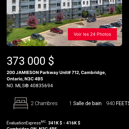
Voir les 24 Photos
373 000
$
200 JAMIESON Parkway Unit# 712, Cambridge,
Ontario, N3C 4B5
NO. MLS® 40835694
2 Chambres
1
Salle de bain
940
FEET
MC
ÉvaluationExpress
:
341K $ - 416K $