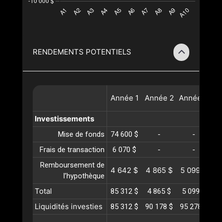
RENDEMENTS POTENTIELS
Année
1
Année
2
Année
3
A
Investissements
Mise de fonds
74 600 $
-
-
Frais de transaction
6 070 $
-
-
Remboursement de
4 642 $
4 865 $
5 099 $
5
l’hypothèque
Total
85 312 $
4 865 $
5 099 $
5
Liquidités investies
85 312 $
90 178 $
95 278 $
10