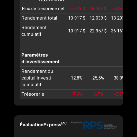
Flux de trésorerie net
-6 519 $
-6 058 $
-5 582 $
-
Rendement total
10 917 $
12 039 $
13 203 $
14
Rendement
10 917 $
22 957 $
36 161 $
50
cumulatif
Paramètres
d’investissement
Rendement du
capital investi
12,8%
25,5%
38,0%
cumulatif
Trésorerie
-7,6%
-6,7%
-5,9%
MC
ÉvaluationExpress