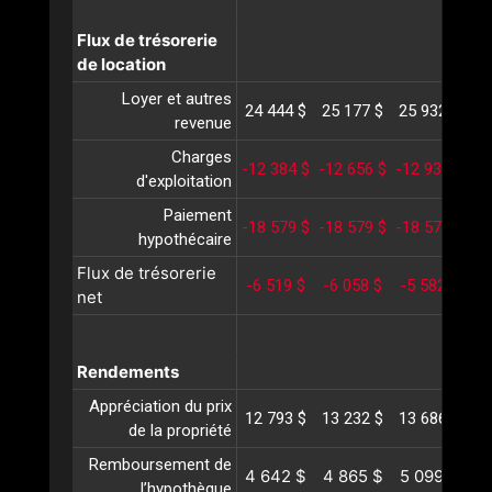
Flux de trésorerie
de location
Loyer et autres
24 444 $
25 177 $
25 932 $
26
revenue
Charges
-12 384 $
-12 656 $
-12 935 $
-1
d'exploitation
Paiement
-18 579 $
-18 579 $
-18 579 $
-1
hypothécaire
Flux de trésorerie
-6 519 $
-6 058 $
-5 582 $
-
net
Rendements
Appréciation du prix
12 793 $
13 232 $
13 686 $
14
de la propriété
Remboursement de
4 642 $
4 865 $
5 099 $
5
l’hypothèque