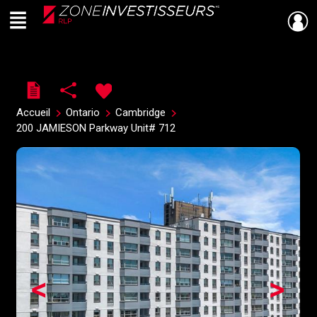
Menu
Live
En Direct
Accueil
Ontario
Cambridge
200 JAMIESON Parkway Unit# 712
<
>