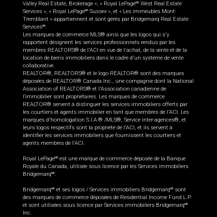
Valley Real Estate, Brokerage », « Royal LePage
West Real Estate
MD
Services », « Royal LePage
Sussex », et « Les immeubles Mont-
MD
Tremblant » appartiennent et sont gérés par Bridgemarq Real Estate
Services
.
MD
Les marques de commerce MLS® ainsi que les logos qui s'y
rapportent désignent les services professionnels rendus par les
membres REALTORS® de l'ACI en vue de l'achat, de la vente et de la
location de biens immobiliers dans le cadre d'un système de vente
collaborative.
REALTOR®, REALTORS® et le logo REALTOR® sont des marques
déposées de REALTOR® Canada Inc., une compagnie dont la National
Association of REALTORS® et l'Association canadienne de
l’immobilier sont propriétaires. Les marques de commerce
REALTOR® servent à distinguer les services immobiliers offerts par
les courtiers et agents immobilier en tant que membres de l'ACI. Les
marques d'homologation S.I.A.® /MLS®, Service inter-agences®, et
leurs logos respectifs sont la propriété de l'ACI, et ils servent à
identifier les services immobiliers que fournissent les courtiers et
agents membres de l'ACI.
Royal LePage
est une marque de commerce déposée de la Banque
MD
Royale du Canada, utilisée sous licence par les Services immobiliers
Bridgemarq
.
MD
Bridgemarq
et ses logos / Services immobiliers Bridgemarq
sont
MD
MD
des marques de commerce déposées de Residential Income Fund L.P.
et sont utilisées sous licence par Services immobiliers Bridgemarq
MD
Inc.