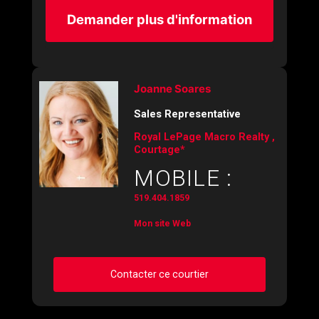
Demander plus d'information
Joanne Soares
Sales Representative
Royal LePage Macro Realty ,
Courtage*
MOBILE :
519.404.1859
Mon site Web
Contacter ce courtier