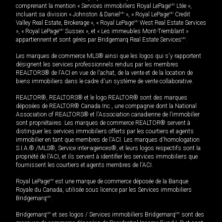
comprenant la mention « Services immobiliers Royal LePage
MD
Ltée »,
incluant sa division « Johnston & Daniel
MD
», « Royal LePage
MD
Credit
Valley Real Estate, Brokerage », « Royal LePage
MD
West Real Estate Services
», « Royal LePage
MD
Sussex », et « Les immeubles Mont-Tremblant »
appartiennent et sont gérés par Bridgemarq Real Estate Services
MD
.
Les marques de commerce MLS® ainsi que les logos qui s'y rapportent
désignent les services professionnels rendus par les membres
REALTORS® de l'ACI en vue de l'achat, de la vente et de la location de
biens immobiliers dans le cadre d'un système de vente collaborative.
REALTOR®, REALTORS® et le logo REALTOR® sont des marques
déposées de REALTOR® Canada Inc., une compagnie dont la National
Association of REALTORS® et l'Association canadienne de l’immobilier
sont propriétaires. Les marques de commerce REALTOR® servent à
distinguer les services immobiliers offerts par les courtiers et agents
immobilier en tant que membres de l'ACI. Les marques d'homologation
S.I.A.® /MLS®, Service inter-agences®, et leurs logos respectifs sont la
propriété de l'ACI, et ils servent à identifier les services immobiliers que
fournissent les courtiers et agents membres de l'ACI.
Royal LePage
MD
est une marque de commerce déposée de la Banque
Royale du Canada, utilisée sous licence par les Services immobiliers
Bridgemarq
MD
.
Bridgemarq
MD
et ses logos / Services immobiliers Bridgemarq
MD
sont des