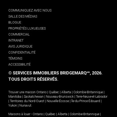
COMMUNIQUEZ AVEC NOUS
SALLE DES MÉDIAS
BLOGUE
PROPRIÉTÉS LUXUEUSES
COMMERCIAL
INTRANET
AVIS JURIDIQUE
CONFIDENTIALITÉ
TÉMOINS
ACCESSIBILITÉ
© SERVICES IMMOBILIERS BRIDGEMARQ
, 2026.
MD
TOUS DROITS RÉSERVÉS.
Trouver une maison
Ontario
|
Québec
|
Alberta
|
Colombie-Britannique
|
Manitoba
|
Saskatchewan
|
Nouveau-Brunswick
|
Terre-Neuve-et-Labrador
|
Territoires du Nord-Ouest
|
Nouvelle-Écosse
|
Île-du-Prince-Édouard
|
Yukon
|
Nunavut
.
Maisons à louer -
Ontario
|
Québec
|
Alberta
|
Colombie-Britannique
|