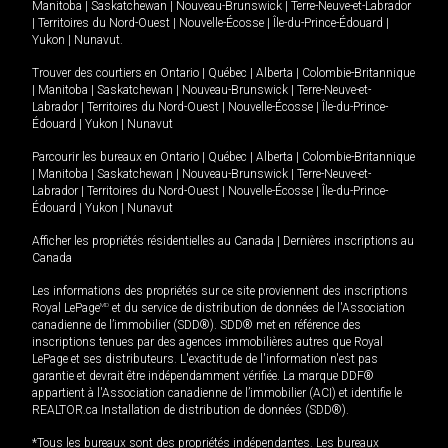
Manitoba
|
Saskatchewan
|
Nouveau-Brunswick
|
Terre-Neuve-et-Labrador
|
Territoires du Nord-Ouest
|
Nouvelle-Écosse
|
Île-du-Prince-Édouard
|
Yukon
|
Nunavut
.
Trouver des courtiers en
Ontario
|
Québec
|
Alberta
|
Colombie-Britannique
|
Manitoba
|
Saskatchewan
|
Nouveau-Brunswick
|
Terre-Neuve-et-
Labrador
|
Territoires du Nord-Ouest
|
Nouvelle-Écosse
|
Île-du-Prince-
Édouard
|
Yukon
|
Nunavut
Parcourir les bureaux en
Ontario
|
Québec
|
Alberta
|
Colombie-Britannique
|
Manitoba
|
Saskatchewan
|
Nouveau-Brunswick
|
Terre-Neuve-et-
Labrador
|
Territoires du Nord-Ouest
|
Nouvelle-Écosse
|
Île-du-Prince-
Édouard
|
Yukon
|
Nunavut
Afficher les propriétés résidentielles au Canada
|
Dernières inscriptions au
Canada
Les informations des propriétés sur ce site proviennent des inscriptions
Royal LePage
MD
et du service de distribution de données de l'Association
canadienne de l’immobilier (SDD®). SDD® met en référence des
inscriptions tenues par des agences immobilières autres que Royal
LePage et ses distributeurs. L'exactitude de l'information n'est pas
garantie et devrait être indépendamment vérifiée. La marque DDF®
appartient à l'Association canadienne de l’immobilier (ACI) et identifie le
REALTOR.ca Installation de distribution de données (SDD®).
*Tous les bureaux sont des propriétés indépendantes. Les bureaux