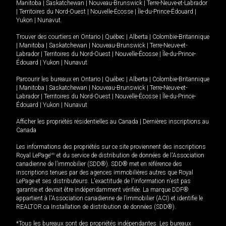
Manitoba
|
Saskatchewan
|
Nouveau-Brunswick
|
Terre-Neuve-et-Labrador
|
Territoires du Nord-Ouest
|
Nouvelle-Écosse
|
Île-du-Prince-Édouard
|
Yukon
|
Nunavut
.
Trouver des courtiers en
Ontario
|
Québec
|
Alberta
|
Colombie-Britannique
|
Manitoba
|
Saskatchewan
|
Nouveau-Brunswick
|
Terre-Neuve-et-
Labrador
|
Territoires du Nord-Ouest
|
Nouvelle-Écosse
|
Île-du-Prince-
Édouard
|
Yukon
|
Nunavut
Parcourir les bureaux en
Ontario
|
Québec
|
Alberta
|
Colombie-Britannique
|
Manitoba
|
Saskatchewan
|
Nouveau-Brunswick
|
Terre-Neuve-et-
Labrador
|
Territoires du Nord-Ouest
|
Nouvelle-Écosse
|
Île-du-Prince-
Édouard
|
Yukon
|
Nunavut
Afficher les propriétés résidentielles au Canada
|
Dernières inscriptions au
Canada
Les informations des propriétés sur ce site proviennent des inscriptions
Royal LePage
MD
et du service de distribution de données de l'Association
canadienne de l’immobilier (SDD®). SDD® met en référence des
inscriptions tenues par des agences immobilières autres que Royal
LePage et ses distributeurs. L'exactitude de l'information n'est pas
garantie et devrait être indépendamment vérifiée. La marque DDF®
appartient à l'Association canadienne de l’immobilier (ACI) et identifie le
REALTOR.ca Installation de distribution de données (SDD®).
*Tous les bureaux sont des propriétés indépendantes. Les bureaux