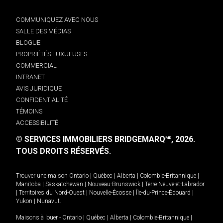
COMMUNIQUEZ AVEC NOUS
SALLE DES MÉDIAS
BLOGUE
PROPRIÉTÉS LUXUEUSES
COMMERCIAL
INTRANET
AVIS JURIDIQUE
CONFIDENTIALITÉ
TÉMOINS
ACCESSIBILITÉ
© SERVICES IMMOBILIERS BRIDGEMARQ
, 2026.
MD
TOUS DROITS RÉSERVÉS.
Trouver une maison
Ontario
|
Québec
|
Alberta
|
Colombie-Britannique
|
Manitoba
|
Saskatchewan
|
Nouveau-Brunswick
|
Terre-Neuve-et-Labrador
|
Territoires du Nord-Ouest
|
Nouvelle-Écosse
|
Île-du-Prince-Édouard
|
Yukon
|
Nunavut
.
Maisons à louer -
Ontario
|
Québec
|
Alberta
|
Colombie-Britannique
|