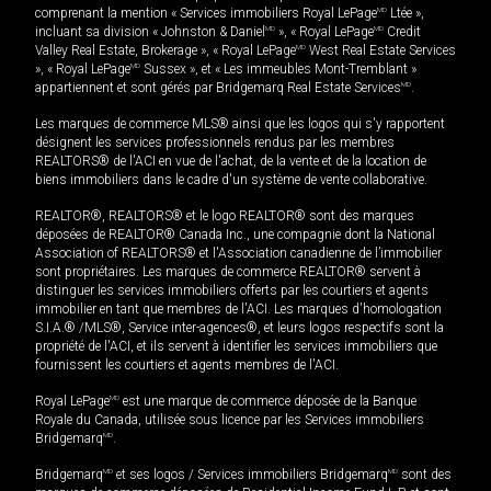
comprenant la mention « Services immobiliers Royal LePage
MD
Ltée »,
incluant sa division « Johnston & Daniel
MD
», « Royal LePage
MD
Credit
Valley Real Estate, Brokerage », « Royal LePage
MD
West Real Estate Services
», « Royal LePage
MD
Sussex », et « Les immeubles Mont-Tremblant »
appartiennent et sont gérés par Bridgemarq Real Estate Services
MD
.
Les marques de commerce MLS® ainsi que les logos qui s'y rapportent
désignent les services professionnels rendus par les membres
REALTORS® de l'ACI en vue de l'achat, de la vente et de la location de
biens immobiliers dans le cadre d'un système de vente collaborative.
REALTOR®, REALTORS® et le logo REALTOR® sont des marques
déposées de REALTOR® Canada Inc., une compagnie dont la National
Association of REALTORS® et l'Association canadienne de l’immobilier
sont propriétaires. Les marques de commerce REALTOR® servent à
distinguer les services immobiliers offerts par les courtiers et agents
immobilier en tant que membres de l'ACI. Les marques d'homologation
S.I.A.® /MLS®, Service inter-agences®, et leurs logos respectifs sont la
propriété de l'ACI, et ils servent à identifier les services immobiliers que
fournissent les courtiers et agents membres de l'ACI.
Royal LePage
MD
est une marque de commerce déposée de la Banque
Royale du Canada, utilisée sous licence par les Services immobiliers
Bridgemarq
MD
.
Bridgemarq
MD
et ses logos / Services immobiliers Bridgemarq
MD
sont des