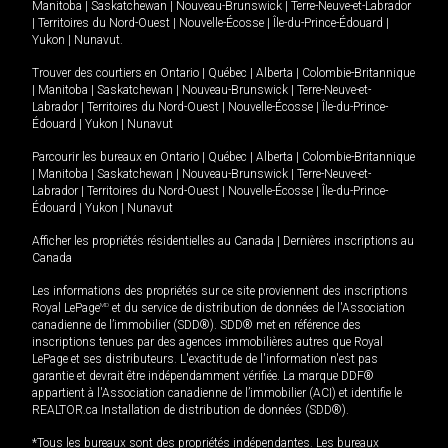
Manitoba
|
Saskatchewan
|
Nouveau-Brunswick
|
Terre-Neuve-et-Labrador
|
Territoires du Nord-Ouest
|
Nouvelle-Écosse
|
Île-du-Prince-Édouard
|
Yukon
|
Nunavut
.
Trouver des courtiers en
Ontario
|
Québec
|
Alberta
|
Colombie-Britannique
|
Manitoba
|
Saskatchewan
|
Nouveau-Brunswick
|
Terre-Neuve-et-
Labrador
|
Territoires du Nord-Ouest
|
Nouvelle-Écosse
|
Île-du-Prince-
Édouard
|
Yukon
|
Nunavut
Parcourir les bureaux en
Ontario
|
Québec
|
Alberta
|
Colombie-Britannique
|
Manitoba
|
Saskatchewan
|
Nouveau-Brunswick
|
Terre-Neuve-et-
Labrador
|
Territoires du Nord-Ouest
|
Nouvelle-Écosse
|
Île-du-Prince-
Édouard
|
Yukon
|
Nunavut
Afficher les propriétés résidentielles au Canada
|
Dernières inscriptions au
Canada
Les informations des propriétés sur ce site proviennent des inscriptions
Royal LePage
MD
et du service de distribution de données de l'Association
canadienne de l’immobilier (SDD®). SDD® met en référence des
inscriptions tenues par des agences immobilières autres que Royal
LePage et ses distributeurs. L'exactitude de l'information n'est pas
garantie et devrait être indépendamment vérifiée. La marque DDF®
appartient à l'Association canadienne de l’immobilier (ACI) et identifie le
REALTOR.ca Installation de distribution de données (SDD®).
*Tous les bureaux sont des propriétés indépendantes. Les bureaux