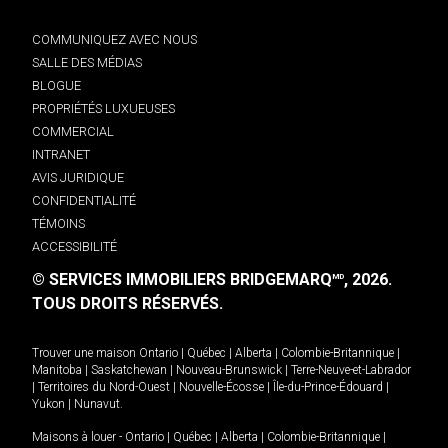
COMMUNIQUEZ AVEC NOUS
SALLE DES MÉDIAS
BLOGUE
PROPRIÉTÉS LUXUEUSES
COMMERCIAL
INTRANET
AVIS JURIDIQUE
CONFIDENTIALITÉ
TÉMOINS
ACCESSIBILITÉ
© SERVICES IMMOBILIERS BRIDGEMARQ
, 2026.
MD
TOUS DROITS RÉSERVÉS.
Trouver une maison
Ontario
|
Québec
|
Alberta
|
Colombie-Britannique
|
Manitoba
|
Saskatchewan
|
Nouveau-Brunswick
|
Terre-Neuve-et-Labrador
|
Territoires du Nord-Ouest
|
Nouvelle-Écosse
|
Île-du-Prince-Édouard
|
Yukon
|
Nunavut
.
Maisons à louer -
Ontario
|
Québec
|
Alberta
|
Colombie-Britannique
|