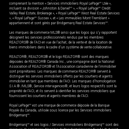
comprenant la mention « Services immobiliers Royal LePage
MD
Ltée »,
incluant sa division « Johnston & Daniel
MD
», « Royal LePage
MD
Credit
Valley Real Estate, Brokerage », « Royal LePage
MD
West Real Estate Services
», « Royal LePage
MD
Sussex », et « Les immeubles Mont-Tremblant »
appartiennent et sont gérés par Bridgemarq Real Estate Services
MD
.
Les marques de commerce MLS® ainsi que les logos qui s'y rapportent
désignent les services professionnels rendus par les membres
REALTORS® de l'ACI en vue de l'achat, de la vente et de la location de
biens immobiliers dans le cadre d'un système de vente collaborative.
REALTOR®, REALTORS® et le logo REALTOR® sont des marques
déposées de REALTOR® Canada Inc., une compagnie dont la National
Association of REALTORS® et l'Association canadienne de l’immobilier
sont propriétaires. Les marques de commerce REALTOR® servent à
distinguer les services immobiliers offerts par les courtiers et agents
immobilier en tant que membres de l'ACI. Les marques d'homologation
S.I.A.® /MLS®, Service inter-agences®, et leurs logos respectifs sont la
propriété de l'ACI, et ils servent à identifier les services immobiliers que
fournissent les courtiers et agents membres de l'ACI.
Royal LePage
MD
est une marque de commerce déposée de la Banque
Royale du Canada, utilisée sous licence par les Services immobiliers
Bridgemarq
MD
.
Bridgemarq
MD
et ses logos / Services immobiliers Bridgemarq
MD
sont des