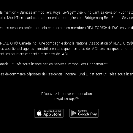
la mention « Services immobiliers Royal LePage
MD
Ltée », incluant sa division « Johnst
bles Mont-Tremblant » appartiennent et sont gérés par Bridgemarq Real Estate Servic
 les services professionnels rendus par les membres REALTORS® de l'ACI en vue de l'a
TOR® Canada Inc., une compagnie dont la National Association of REALTORS® et l'
s courtiers et agents immobilier en tant que membres de l'ACI. Les marques d'homolog
ssent les courtiers et agents membres de l'ACI.
da, utilisée sous licence par les Services immobiliers Bridgemarq
MD
.
s de commerce déposées de Residential Income Fund L.P. et sont utilisées sous lice
Découvrez la nouvelle application
MD
Royal LePage