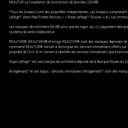
REALTOR.ca Installation de distribution de données (SDD®).
*Tous les bureaux sont des propriétés indépendantes. Les bureaux comprenant 
LePage
MD
West Real Estate Services », « Royal LePage
MD
Sussex », et « Les immeu
Les marques de commerce MLS® ainsi que les logos qui s'y rapportent désignent
système de vente collaborative.
REALTOR®, REALTORS® et le logo REALTOR® sont des marques déposées de REAL
commerce REALTOR® servent à distinguer les services immobiliers offerts par le
propriété de l'ACI, et ils servent à identifier les services immobiliers que fourni
Royal LePage
MD
est une marque de commerce déposée de la Banque Royale du Cana
Bridgemarq
MD
et ses logos / Services immobiliers Bridgemarq
MD
sont des marque