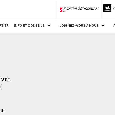
ZoneInvestisseurs RLP
RTIER
INFO ET CONSEILS
JOIGNEZ-VOUS À NOUS
tario,
t
en