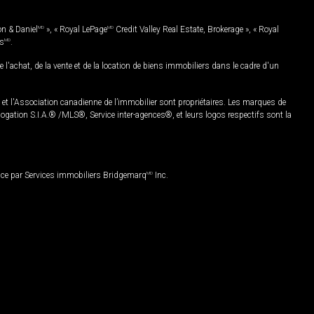
on & Daniel
MD
», « Royal LePage
MD
Credit Valley Real Estate, Brokerage », « Royal
es
MD
.
chat, de la vente et de la location de biens immobiliers dans le cadre d'un
Association canadienne de l’immobilier sont propriétaires. Les marques de
ation S.I.A.® /MLS®, Service inter-agences®, et leurs logos respectifs sont la
nce par Services immobiliers Bridgemarq
MD
Inc.