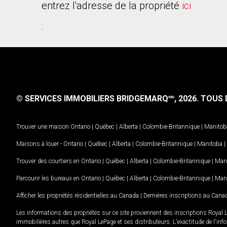
entrez l'adresse de la propriété
ici
.
© SERVICES IMMOBILIERS BRIDGEMARQ
, 2026.
TOUS D
MD
Trouver une maison
Ontario
|
Québec
|
Alberta
|
Colombie-Britannique
|
Manitob
Maisons à louer -
Ontario
|
Québec
|
Alberta
|
Colombie-Britannique
|
Manitoba
|
Trouver des courtiers en
Ontario
|
Québec
|
Alberta
|
Colombie-Britannique
|
Man
Parcourir les bureaux en
Ontario
|
Québec
|
Alberta
|
Colombie-Britannique
|
Man
Afficher les propriétés résidentielles au Canada
|
Dernières inscriptions au Cana
Les informations des propriétés sur ce site proviennent des inscriptions Royal 
immobilières autres que Royal LePage et ses distributeurs. L'exactitude de l'info