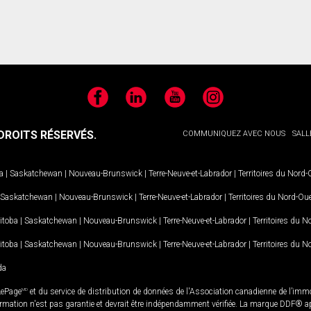
Facebook
LinkedIn
YouTube
Instagram
ROITS RÉSERVÉS.
COMMUNIQUEZ AVEC NOUS
SALL
a
|
Saskatchewan
|
Nouveau-Brunswick
|
Terre-Neuve-et-Labrador
|
Territoires du Nord
Saskatchewan
|
Nouveau-Brunswick
|
Terre-Neuve-et-Labrador
|
Territoires du Nord-Ou
itoba
|
Saskatchewan
|
Nouveau-Brunswick
|
Terre-Neuve-et-Labrador
|
Territoires du 
itoba
|
Saskatchewan
|
Nouveau-Brunswick
|
Terre-Neuve-et-Labrador
|
Territoires du 
da
LePage
MD
et du service de distribution de données de l'Association canadienne de l’im
rmation n'est pas garantie et devrait être indépendamment vérifiée. La marque DDF® appa