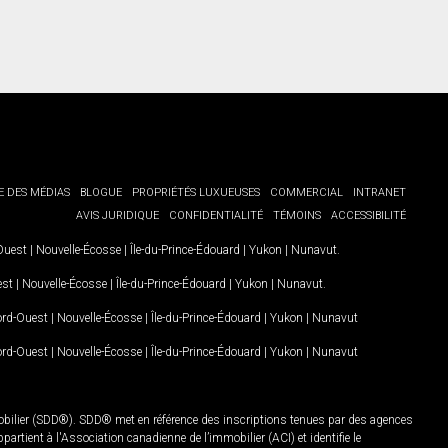
E DES MÉDIAS
BLOGUE
PROPRIÉTÉS LUXUEUSES
COMMERCIAL
INTRANET
AVIS JURIDIQUE
CONFIDENTIALITÉ
TÉMOINS
ACCESSIBILITÉ
-Ouest
|
Nouvelle-Écosse
|
Île-du-Prince-Édouard
|
Yukon
|
Nunavut
.
est
|
Nouvelle-Écosse
|
Île-du-Prince-Édouard
|
Yukon
|
Nunavut
.
Nord-Ouest
|
Nouvelle-Écosse
|
Île-du-Prince-Édouard
|
Yukon
|
Nunavut
Nord-Ouest
|
Nouvelle-Écosse
|
Île-du-Prince-Édouard
|
Yukon
|
Nunavut
mobilier (SDD®). SDD® met en référence des inscriptions tenues par des agences
rtient à l'Association canadienne de l’immobilier (ACI) et identifie le