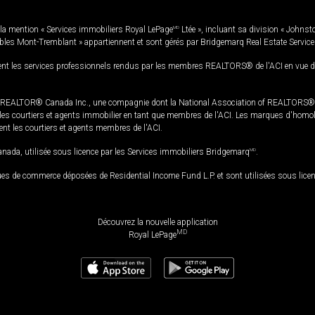
la mention « Services immobiliers Royal LePage
MD
Ltée », incluant sa division « Johnst
bles Mont-Tremblant » appartiennent et sont gérés par Bridgemarq Real Estate Servic
 les services professionnels rendus par les membres REALTORS® de l'ACI en vue de l'a
TOR® Canada Inc., une compagnie dont la National Association of REALTORS® et l'
s courtiers et agents immobilier en tant que membres de l'ACI. Les marques d'homolog
ssent les courtiers et agents membres de l'ACI.
da, utilisée sous licence par les Services immobiliers Bridgemarq
MD
.
s de commerce déposées de Residential Income Fund L.P. et sont utilisées sous lice
Découvrez la nouvelle application
MD
Royal LePage