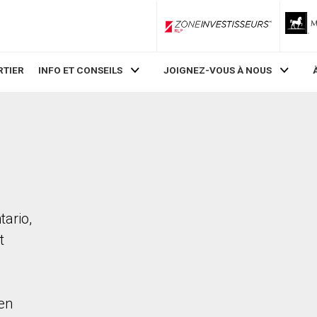
ZoneInvestisseurs RLP
RTIER
INFO ET CONSEILS
JOIGNEZ-VOUS À NOUS
tario,
t
en