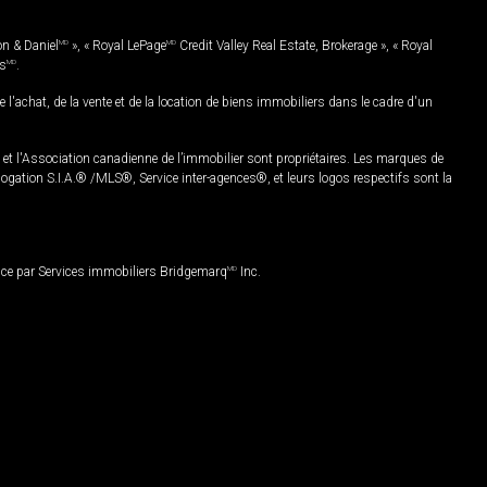
on & Daniel
MD
», « Royal LePage
MD
Credit Valley Real Estate, Brokerage », « Royal
es
MD
.
chat, de la vente et de la location de biens immobiliers dans le cadre d'un
Association canadienne de l’immobilier sont propriétaires. Les marques de
ation S.I.A.® /MLS®, Service inter-agences®, et leurs logos respectifs sont la
nce par Services immobiliers Bridgemarq
MD
Inc.