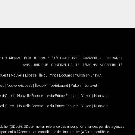
E DES MÉDIAS
BLOGUE
PROPRIÉTÉS LUXUEUSES
COMMERCIAL
INTRANET
AVIS JURIDIQUE
CONFIDENTIALITÉ
TÉMOINS
ACCESSIBILITÉ
-Ouest
|
Nouvelle-Écosse
|
Île-du-Prince-Édouard
|
Yukon
|
Nunavut
.
est
|
Nouvelle-Écosse
|
Île-du-Prince-Édouard
|
Yukon
|
Nunavut
.
Nord-Ouest
|
Nouvelle-Écosse
|
Île-du-Prince-Édouard
|
Yukon
|
Nunavut
Nord-Ouest
|
Nouvelle-Écosse
|
Île-du-Prince-Édouard
|
Yukon
|
Nunavut
mobilier (SDD®). SDD® met en référence des inscriptions tenues par des agences
rtient à l'Association canadienne de l’immobilier (ACI) et identifie le