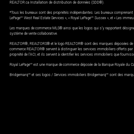
REALTOR.ca Installation de distribution de données (SDD®).
*Tous les bureaux sont des propriétés indépendantes. Les bureaux comprenant 
LePage
MD
West Real Estate Services », « Royal LePage
MD
Sussex », et « Les immeu
Les marques de commerce MLS® ainsi que les logos qui s'y rapportent désignent
système de vente collaborative.
REALTOR®, REALTORS® et le logo REALTOR® sont des marques déposées de REAL
commerce REALTOR® servent à distinguer les services immobiliers offerts par le
propriété de l'ACI, et ils servent à identifier les services immobiliers que fourni
Royal LePage
MD
est une marque de commerce déposée de la Banque Royale du Cana
Bridgemarq
MD
et ses logos / Services immobiliers Bridgemarq
MD
sont des marque