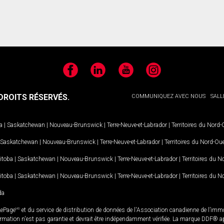
Facebook
LinkedIn
YouTube
Instagram
ROITS RÉSERVÉS.
COMMUNIQUEZ AVEC NOUS
SALL
a
|
Saskatchewan
|
Nouveau-Brunswick
|
Terre-Neuve-et-Labrador
|
Territoires du Nord
Saskatchewan
|
Nouveau-Brunswick
|
Terre-Neuve-et-Labrador
|
Territoires du Nord-Ou
itoba
|
Saskatchewan
|
Nouveau-Brunswick
|
Terre-Neuve-et-Labrador
|
Territoires du 
itoba
|
Saskatchewan
|
Nouveau-Brunswick
|
Terre-Neuve-et-Labrador
|
Territoires du 
da
LePage
MD
et du service de distribution de données de l'Association canadienne de l’im
rmation n'est pas garantie et devrait être indépendamment vérifiée. La marque DDF® appa