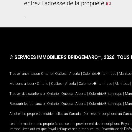
entrez l'adresse de la propriété
ici
.
© SERVICES IMMOBILIERS BRIDGEMARQ
, 2026.
TOUS D
MD
Trouver une maison
Ontario
|
Québec
|
Alberta
|
Colombie-Britannique
|
Manitob
Maisons à louer -
Ontario
|
Québec
|
Alberta
|
Colombie-Britannique
|
Manitoba
|
Trouver des courtiers en
Ontario
|
Québec
|
Alberta
|
Colombie-Britannique
|
Man
Parcourir les bureaux en
Ontario
|
Québec
|
Alberta
|
Colombie-Britannique
|
Man
Afficher les propriétés résidentielles au Canada
|
Dernières inscriptions au Cana
Les informations des propriétés sur ce site proviennent des inscriptions Royal 
immobilières autres que Royal LePage et ses distributeurs. L'exactitude de l'info