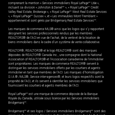
comprenant la mention « Services immobiliers Royal LePage
MD
Ltée »,
incluant sa division « Johnston & Daniel
MD
», « Royal LePage
MD
Credit
Valley Real Estate, Brokerage », « Royal LePage
MD
West Real Estate Services
», « Royal LePage
MD
Sussex », et « Les immeubles Mont-Tremblant »
appartiennent et sont gérés par Bridgemarq Real Estate Services
MD
.
Les marques de commerce MLS® ainsi que les logos qui s'y rapportent
désignent les services professionnels rendus par les membres
REALTORS® de l'ACI en vue de l'achat, de la vente et de la location de
biens immobiliers dans le cadre d'un système de vente collaborative.
REALTOR®, REALTORS® et le logo REALTOR® sont des marques
déposées de REALTOR® Canada Inc., une compagnie dont la National
Association of REALTORS® et l'Association canadienne de l’immobilier
sont propriétaires. Les marques de commerce REALTOR® servent à
distinguer les services immobiliers offerts par les courtiers et agents
immobilier en tant que membres de l'ACI. Les marques d'homologation
S.I.A.® /MLS®, Service inter-agences®, et leurs logos respectifs sont la
propriété de l'ACI, et ils servent à identifier les services immobiliers que
fournissent les courtiers et agents membres de l'ACI.
Royal LePage
MD
est une marque de commerce déposée de la Banque
Royale du Canada, utilisée sous licence par les Services immobiliers
Bridgemarq
MD
.
Bridgemarq
MD
et ses logos / Services immobiliers Bridgemarq
MD
sont des