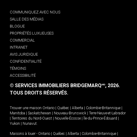
COMMUNIQUEZ AVEC NOUS
SALLE DES MÉDIAS
BLOGUE
PROPRIÉTÉS LUXUEUSES
COMMERCIAL
INTRANET
AVIS JURIDIQUE
CONFIDENTIALITÉ
TÉMOINS
ACCESSIBILITÉ
© SERVICES IMMOBILIERS BRIDGEMARQ
, 2026.
MD
TOUS DROITS RÉSERVÉS.
Trouver une maison
Ontario
|
Québec
|
Alberta
|
Colombie-Britannique
|
Manitoba
|
Saskatchewan
|
Nouveau-Brunswick
|
Terre-Neuve-et-Labrador
|
Territoires du Nord-Ouest
|
Nouvelle-Écosse
|
Île-du-Prince-Édouard
|
Yukon
|
Nunavut
.
Maisons à louer -
Ontario
|
Québec
|
Alberta
|
Colombie-Britannique
|