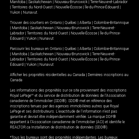
Manitoba
|
Saskatchewan
|
Nouveau-Brunswick
|
Terre-Neuve-et-Labrador
|
Territoires du Nord-Ouest
|
Nouvelle-Écosse
|
Île-du-Prince-Édouard
|
Yukon
|
Nunavut
.
Trouver des courtiers en
Ontario
|
Québec
|
Alberta
|
Colombie-Britannique
|
Manitoba
|
Saskatchewan
|
Nouveau-Brunswick
|
Terre-Neuve-et-
Labrador
|
Territoires du Nord-Ouest
|
Nouvelle-Écosse
|
Île-du-Prince-
Édouard
|
Yukon
|
Nunavut
Parcourir les bureaux en
Ontario
|
Québec
|
Alberta
|
Colombie-Britannique
|
Manitoba
|
Saskatchewan
|
Nouveau-Brunswick
|
Terre-Neuve-et-
Labrador
|
Territoires du Nord-Ouest
|
Nouvelle-Écosse
|
Île-du-Prince-
Édouard
|
Yukon
|
Nunavut
Afficher les propriétés résidentielles au Canada
|
Dernières inscriptions au
Canada
Les informations des propriétés sur ce site proviennent des inscriptions
Royal LePage
MD
et du service de distribution de données de l'Association
canadienne de l’immobilier (SDD®). SDD® met en référence des
inscriptions tenues par des agences immobilières autres que Royal
LePage et ses distributeurs. L'exactitude de l'information n'est pas
garantie et devrait être indépendamment vérifiée. La marque DDF®
appartient à l'Association canadienne de l’immobilier (ACI) et identifie le
REALTOR.ca Installation de distribution de données (SDD®).
*Tous les bureaux sont des propriétés indépendantes. Les bureaux