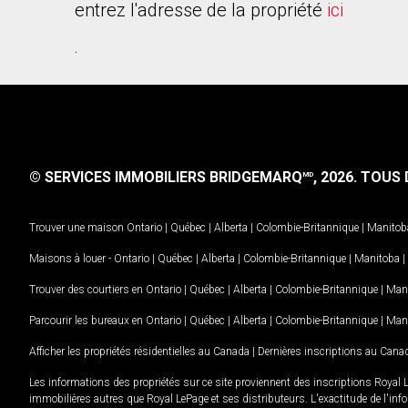
entrez l'adresse de la propriété
ici
.
© SERVICES IMMOBILIERS BRIDGEMARQ
, 2026.
TOUS D
MD
Trouver une maison
Ontario
|
Québec
|
Alberta
|
Colombie-Britannique
|
Manitob
Maisons à louer -
Ontario
|
Québec
|
Alberta
|
Colombie-Britannique
|
Manitoba
|
Trouver des courtiers en
Ontario
|
Québec
|
Alberta
|
Colombie-Britannique
|
Man
Parcourir les bureaux en
Ontario
|
Québec
|
Alberta
|
Colombie-Britannique
|
Man
Afficher les propriétés résidentielles au Canada
|
Dernières inscriptions au Cana
Les informations des propriétés sur ce site proviennent des inscriptions Royal 
immobilières autres que Royal LePage et ses distributeurs. L'exactitude de l'info