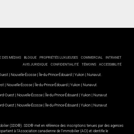
E DES MÉDIAS
BLOGUE
PROPRIÉTÉS LUXUEUSES
COMMERCIAL
INTRANET
AVIS JURIDIQUE
CONFIDENTIALITÉ
TÉMOINS
ACCESSIBILITÉ
-Ouest
|
Nouvelle-Écosse
|
Île-du-Prince-Édouard
|
Yukon
|
Nunavut
.
est
|
Nouvelle-Écosse
|
Île-du-Prince-Édouard
|
Yukon
|
Nunavut
.
Nord-Ouest
|
Nouvelle-Écosse
|
Île-du-Prince-Édouard
|
Yukon
|
Nunavut
Nord-Ouest
|
Nouvelle-Écosse
|
Île-du-Prince-Édouard
|
Yukon
|
Nunavut
mobilier (SDD®). SDD® met en référence des inscriptions tenues par des agences
rtient à l'Association canadienne de l’immobilier (ACI) et identifie le