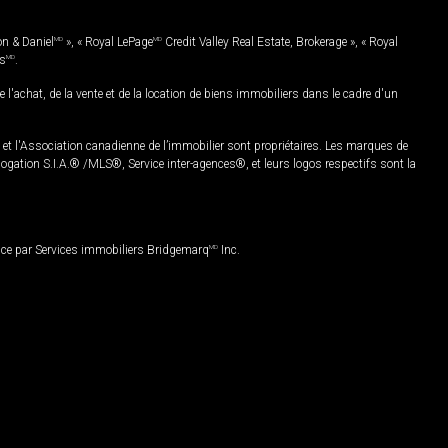
on & Daniel
MD
», « Royal LePage
MD
Credit Valley Real Estate, Brokerage », « Royal
es
MD
.
chat, de la vente et de la location de biens immobiliers dans le cadre d'un
Association canadienne de l’immobilier sont propriétaires. Les marques de
ation S.I.A.® /MLS®, Service inter-agences®, et leurs logos respectifs sont la
nce par Services immobiliers Bridgemarq
MD
Inc.