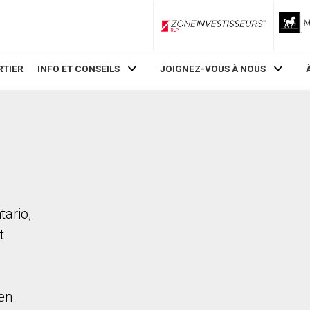
ZoneInvestisseurs RLP
RTIER
INFO ET CONSEILS
JOIGNEZ-VOUS À NOUS
tario,
t
en