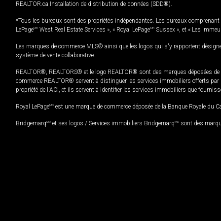
REALTOR.ca Installation de distribution de données (SDD®).
*Tous les bureaux sont des propriétés indépendantes. Les bureaux comprenant 
LePage
MD
West Real Estate Services », « Royal LePage
MD
Sussex », et « Les immeu
Les marques de commerce MLS® ainsi que les logos qui s'y rapportent désignent
système de vente collaborative.
REALTOR®, REALTORS® et le logo REALTOR® sont des marques déposées de REAL
commerce REALTOR® servent à distinguer les services immobiliers offerts par le
propriété de l'ACI, et ils servent à identifier les services immobiliers que fourni
Royal LePage
MD
est une marque de commerce déposée de la Banque Royale du Cana
Bridgemarq
MD
et ses logos / Services immobiliers Bridgemarq
MD
sont des marque