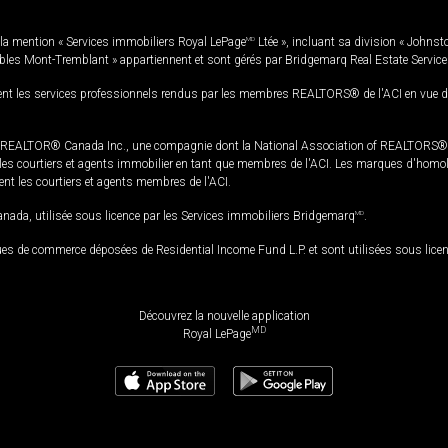
la mention « Services immobiliers Royal LePage
MD
Ltée », incluant sa division « Johnst
bles Mont-Tremblant » appartiennent et sont gérés par Bridgemarq Real Estate Servic
 les services professionnels rendus par les membres REALTORS® de l'ACI en vue de l'a
TOR® Canada Inc., une compagnie dont la National Association of REALTORS® et l'
s courtiers et agents immobilier en tant que membres de l'ACI. Les marques d'homolog
ssent les courtiers et agents membres de l'ACI.
da, utilisée sous licence par les Services immobiliers Bridgemarq
MD
.
s de commerce déposées de Residential Income Fund L.P. et sont utilisées sous lice
Découvrez la nouvelle application
MD
Royal LePage