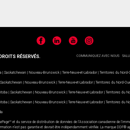
Facebook
LinkedIn
YouTube
Instagram
ROITS RÉSERVÉS.
COMMUNIQUEZ AVEC NOUS
SALL
a
|
Saskatchewan
|
Nouveau-Brunswick
|
Terre-Neuve-et-Labrador
|
Territoires du Nord
Saskatchewan
|
Nouveau-Brunswick
|
Terre-Neuve-et-Labrador
|
Territoires du Nord-Ou
itoba
|
Saskatchewan
|
Nouveau-Brunswick
|
Terre-Neuve-et-Labrador
|
Territoires du 
itoba
|
Saskatchewan
|
Nouveau-Brunswick
|
Terre-Neuve-et-Labrador
|
Territoires du 
da
LePage
MD
et du service de distribution de données de l'Association canadienne de l’im
rmation n'est pas garantie et devrait être indépendamment vérifiée. La marque DDF® appa