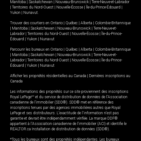
Manitoba
|
Saskatchewan
|
Nouveau-Brunswick
|
Terre-Neuve-et-Labrador
|
Territoires du Nord-Ouest
|
Nouvelle-Écosse
|
Île-du-Prince-Édouard
|
Yukon
|
Nunavut
.
Trouver des courtiers en
Ontario
|
Québec
|
Alberta
|
Colombie-Britannique
|
Manitoba
|
Saskatchewan
|
Nouveau-Brunswick
|
Terre-Neuve-et-
Labrador
|
Territoires du Nord-Ouest
|
Nouvelle-Écosse
|
Île-du-Prince-
Édouard
|
Yukon
|
Nunavut
Parcourir les bureaux en
Ontario
|
Québec
|
Alberta
|
Colombie-Britannique
|
Manitoba
|
Saskatchewan
|
Nouveau-Brunswick
|
Terre-Neuve-et-
Labrador
|
Territoires du Nord-Ouest
|
Nouvelle-Écosse
|
Île-du-Prince-
Édouard
|
Yukon
|
Nunavut
Afficher les propriétés résidentielles au Canada
|
Dernières inscriptions au
Canada
Les informations des propriétés sur ce site proviennent des inscriptions
Royal LePage
MD
et du service de distribution de données de l'Association
canadienne de l’immobilier (SDD®). SDD® met en référence des
inscriptions tenues par des agences immobilières autres que Royal
LePage et ses distributeurs. L'exactitude de l'information n'est pas
garantie et devrait être indépendamment vérifiée. La marque DDF®
appartient à l'Association canadienne de l’immobilier (ACI) et identifie le
REALTOR.ca Installation de distribution de données (SDD®).
*Tous les bureaux sont des propriétés indépendantes. Les bureaux