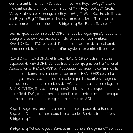
comprenant la mention « Services immobiliers Royal LePage
MD
Ltée »,
incluant sa division « Johnston & Daniel
MD
», « Royal LePage
MD
Credit
Valley Real Estate, Brokerage », « Royal LePage
MD
West Real Estate Services
», « Royal LePage
MD
Sussex », et « Les immeubles Mont-Tremblant »
appartiennent et sont gérés par Bridgemarq Real Estate Services
MD
.
Les marques de commerce MLS® ainsi que les logos qui s'y rapportent
désignent les services professionnels rendus par les membres
REALTORS® de l'ACI en vue de l'achat, de la vente et de la location de
biens immobiliers dans le cadre d'un système de vente collaborative.
REALTOR®, REALTORS® et le logo REALTOR® sont des marques
déposées de REALTOR® Canada Inc., une compagnie dont la National
Association of REALTORS® et l'Association canadienne de l’immobilier
sont propriétaires. Les marques de commerce REALTOR® servent à
distinguer les services immobiliers offerts par les courtiers et agents
immobilier en tant que membres de l'ACI. Les marques d'homologation
S.I.A.® /MLS®, Service inter-agences®, et leurs logos respectifs sont la
propriété de l'ACI, et ils servent à identifier les services immobiliers que
fournissent les courtiers et agents membres de l'ACI.
Royal LePage
MD
est une marque de commerce déposée de la Banque
Royale du Canada, utilisée sous licence par les Services immobiliers
Bridgemarq
MD
.
Bridgemarq
MD
et ses logos / Services immobiliers Bridgemarq
MD
sont des