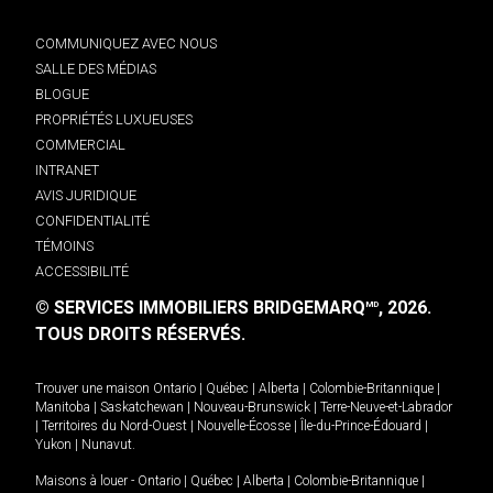
COMMUNIQUEZ AVEC NOUS
SALLE DES MÉDIAS
BLOGUE
PROPRIÉTÉS LUXUEUSES
COMMERCIAL
INTRANET
AVIS JURIDIQUE
CONFIDENTIALITÉ
TÉMOINS
ACCESSIBILITÉ
© SERVICES IMMOBILIERS BRIDGEMARQ
, 2026.
MD
TOUS DROITS RÉSERVÉS.
Trouver une maison
Ontario
|
Québec
|
Alberta
|
Colombie-Britannique
|
Manitoba
|
Saskatchewan
|
Nouveau-Brunswick
|
Terre-Neuve-et-Labrador
|
Territoires du Nord-Ouest
|
Nouvelle-Écosse
|
Île-du-Prince-Édouard
|
Yukon
|
Nunavut
.
Maisons à louer -
Ontario
|
Québec
|
Alberta
|
Colombie-Britannique
|