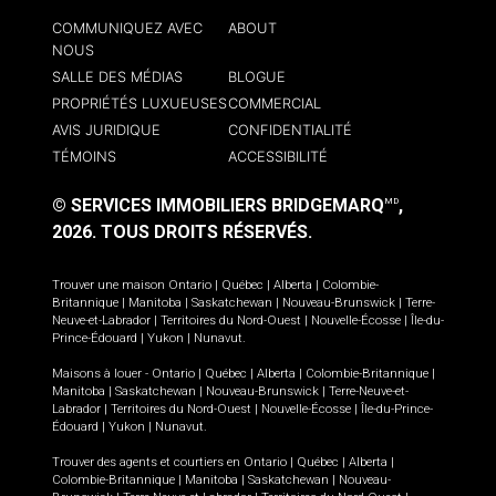
COMMUNIQUEZ AVEC
ABOUT
NOUS
SALLE DES MÉDIAS
BLOGUE
PROPRIÉTÉS LUXUEUSES
COMMERCIAL
AVIS JURIDIQUE
CONFIDENTIALITÉ
TÉMOINS
ACCESSIBILITÉ
© SERVICES IMMOBILIERS BRIDGEMARQ
,
MD
2026.
TOUS DROITS RÉSERVÉS.
Trouver une maison
Ontario
|
Québec
|
Alberta
|
Colombie-
Britannique
|
Manitoba
|
Saskatchewan
|
Nouveau-Brunswick
|
Terre-
Neuve-et-Labrador
|
Territoires du Nord-Ouest
|
Nouvelle-Écosse
|
Île-du-
Prince-Édouard
|
Yukon
|
Nunavut
.
Maisons à louer -
Ontario
|
Québec
|
Alberta
|
Colombie-Britannique
|
Manitoba
|
Saskatchewan
|
Nouveau-Brunswick
|
Terre-Neuve-et-
Labrador
|
Territoires du Nord-Ouest
|
Nouvelle-Écosse
|
Île-du-Prince-
Édouard
|
Yukon
|
Nunavut
.
Trouver des agents et courtiers en
Ontario
|
Québec
|
Alberta
|
Colombie-Britannique
|
Manitoba
|
Saskatchewan
|
Nouveau-