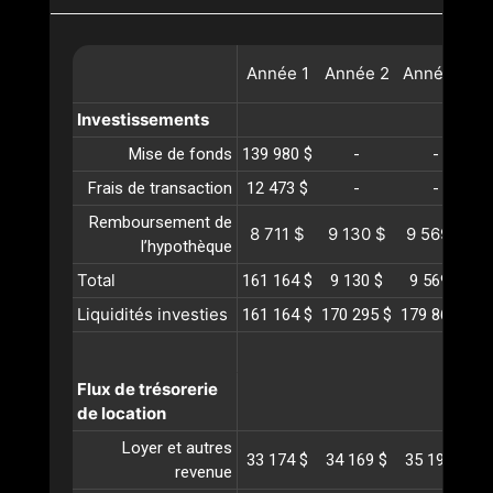
Année
1
Année
2
Année
3
A
Investissements
Mise de fonds
139 980 $
-
-
Frais de transaction
12 473 $
-
-
Remboursement de
8 711 $
9 130 $
9 569 $
1
l’hypothèque
Total
161 164 $
9 130 $
9 569 $
1
Liquidités investies
161 164 $
170 295 $
179 864 $
1
Flux de trésorerie
de location
Loyer et autres
33 174 $
34 169 $
35 194 $
3
revenue