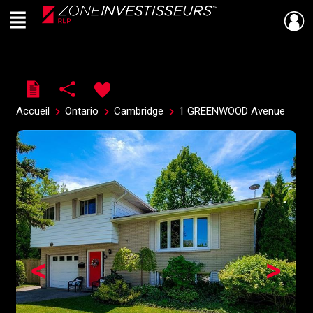
Menu
Live
En Direct
Accueil
Ontario
Cambridge
1 GREENWOOD Avenue
<
>