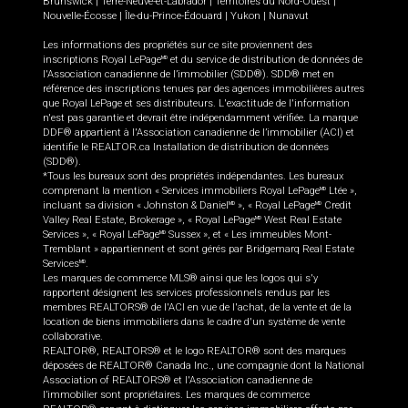
Brunswick
|
Terre-Neuve-et-Labrador
|
Territoires du Nord-Ouest
|
Nouvelle-Écosse
|
Île-du-Prince-Édouard
|
Yukon
|
Nunavut
Les informations des propriétés sur ce site proviennent des
inscriptions Royal LePage
et du service de distribution de données de
MD
l'Association canadienne de l’immobilier (SDD®). SDD® met en
référence des inscriptions tenues par des agences immobilières autres
que Royal LePage et ses distributeurs. L'exactitude de l'information
n'est pas garantie et devrait être indépendamment vérifiée. La marque
DDF® appartient à l'Association canadienne de l’immobilier (ACI) et
identifie le REALTOR.ca Installation de distribution de données
(SDD®).
*Tous les bureaux sont des propriétés indépendantes. Les bureaux
comprenant la mention « Services immobiliers Royal LePage
Ltée »,
MD
incluant sa division « Johnston & Daniel
», « Royal LePage
Credit
MD
MD
Valley Real Estate, Brokerage », « Royal LePage
West Real Estate
MD
Services », « Royal LePage
Sussex », et « Les immeubles Mont-
MD
Tremblant » appartiennent et sont gérés par Bridgemarq Real Estate
Services
.
MD
Les marques de commerce MLS® ainsi que les logos qui s'y
rapportent désignent les services professionnels rendus par les
membres REALTORS® de l'ACI en vue de l'achat, de la vente et de la
location de biens immobiliers dans le cadre d'un système de vente
collaborative.
REALTOR®, REALTORS® et le logo REALTOR® sont des marques
déposées de REALTOR® Canada Inc., une compagnie dont la National
Association of REALTORS® et l'Association canadienne de
l’immobilier sont propriétaires. Les marques de commerce