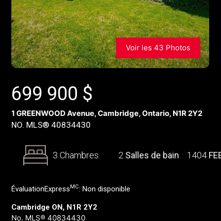
Voir les 43 Photos
699 900
$
1 GREENWOOD Avenue, Cambridge, Ontario, N1R 2Y2
NO. MLS® 40834430
3 Chambres
2
Salles de bain
1404
FE
MC
ÉvaluationExpress
:
Non disponible
Cambridge ON, N1R 2Y2
No. MLS® 40834430