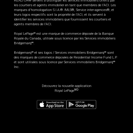
REALTOR® servent à distinguer les services immobiliers offerts par
les courtiers et agents immobilier en tant que membres de l'ACI. Les
marques d'homologation S.I.A.® /MLS®, Service inter-agences®, et
leurs logos respectifs sont la propriété de l'ACI, et ils servent à
identifier les services immobiliers que fournissent les courtiers et
agents membres de l'ACI.
Royal LePage
est une marque de commerce déposée de la Banque
MD
Royale du Canada, utilisée sous licence par les Services immobiliers
Bridgemarq
.
MD
Bridgemarq
et ses logos / Services immobiliers Bridgemarq
sont
MD
MD
des marques de commerce déposées de Residential Income Fund L.P.
et sont utilisées sous licence par Services immobiliers Bridgemarq
MD
Inc.
Découvrez la nouvelle application
MD
Royal LePage
699 900
$
Planifier une visite
Demander plus d'information