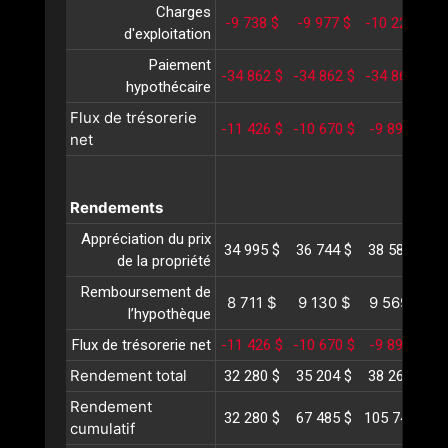
Charges
-9 738 $
-9 977 $
-10 222 $
-
d'exploitation
Paiement
-34 862 $
-34 862 $
-34 862 $
-
hypothécaire
Flux de trésorerie
-11 426 $
-10 670 $
-9 890 $
-
net
Rendements
Appréciation du prix
34 995 $
36 744 $
38 581 $
4
de la propriété
Remboursement de
8 711 $
9 130 $
9 569 $
1
l’hypothèque
Flux de trésorerie net
-11 426 $
-10 670 $
-9 890 $
-
Rendement total
32 280 $
35 204 $
38 260 $
4
Rendement
32 280 $
67 485 $
105 746 $
1
cumulatif