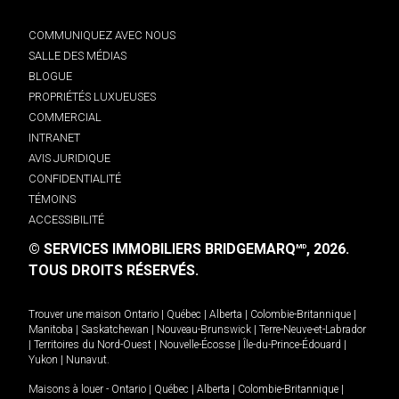
COMMUNIQUEZ AVEC NOUS
SALLE DES MÉDIAS
BLOGUE
PROPRIÉTÉS LUXUEUSES
COMMERCIAL
INTRANET
AVIS JURIDIQUE
CONFIDENTIALITÉ
TÉMOINS
ACCESSIBILITÉ
© SERVICES IMMOBILIERS BRIDGEMARQ
, 2026.
MD
TOUS DROITS RÉSERVÉS.
Trouver une maison
Ontario
|
Québec
|
Alberta
|
Colombie-Britannique
|
Manitoba
|
Saskatchewan
|
Nouveau-Brunswick
|
Terre-Neuve-et-Labrador
|
Territoires du Nord-Ouest
|
Nouvelle-Écosse
|
Île-du-Prince-Édouard
|
Yukon
|
Nunavut
.
Maisons à louer -
Ontario
|
Québec
|
Alberta
|
Colombie-Britannique
|