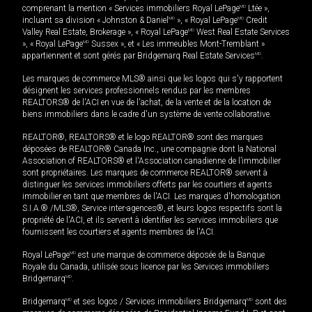
comprenant la mention « Services immobiliers Royal LePage
MD
Ltée »,
incluant sa division « Johnston & Daniel
MD
», « Royal LePage
MD
Credit
Valley Real Estate, Brokerage », « Royal LePage
MD
West Real Estate Services
», « Royal LePage
MD
Sussex », et « Les immeubles Mont-Tremblant »
appartiennent et sont gérés par Bridgemarq Real Estate Services
MD
.
Les marques de commerce MLS® ainsi que les logos qui s'y rapportent
désignent les services professionnels rendus par les membres
REALTORS® de l'ACI en vue de l'achat, de la vente et de la location de
biens immobiliers dans le cadre d'un système de vente collaborative.
REALTOR®, REALTORS® et le logo REALTOR® sont des marques
déposées de REALTOR® Canada Inc., une compagnie dont la National
Association of REALTORS® et l'Association canadienne de l’immobilier
sont propriétaires. Les marques de commerce REALTOR® servent à
distinguer les services immobiliers offerts par les courtiers et agents
immobilier en tant que membres de l'ACI. Les marques d'homologation
S.I.A.® /MLS®, Service inter-agences®, et leurs logos respectifs sont la
propriété de l'ACI, et ils servent à identifier les services immobiliers que
fournissent les courtiers et agents membres de l'ACI.
Royal LePage
MD
est une marque de commerce déposée de la Banque
Royale du Canada, utilisée sous licence par les Services immobiliers
Bridgemarq
MD
.
Bridgemarq
MD
et ses logos / Services immobiliers Bridgemarq
MD
sont des