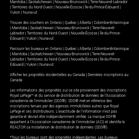
Manitoba
|
Saskatchewan
|
Nouveau-Brunswick
|
Terre-Neuve-et-Labrador
|
Territoires du Nord-Ouest
|
Nouvelle-Écosse
|
Île-du-Prince-Édouard
|
Yukon
|
Nunavut
.
Trouver des courtiers en
Ontario
|
Québec
|
Alberta
|
Colombie-Britannique
|
Manitoba
|
Saskatchewan
|
Nouveau-Brunswick
|
Terre-Neuve-et-
Labrador
|
Territoires du Nord-Ouest
|
Nouvelle-Écosse
|
Île-du-Prince-
Édouard
|
Yukon
|
Nunavut
Parcourir les bureaux en
Ontario
|
Québec
|
Alberta
|
Colombie-Britannique
|
Manitoba
|
Saskatchewan
|
Nouveau-Brunswick
|
Terre-Neuve-et-
Labrador
|
Territoires du Nord-Ouest
|
Nouvelle-Écosse
|
Île-du-Prince-
Édouard
|
Yukon
|
Nunavut
Afficher les propriétés résidentielles au Canada
|
Dernières inscriptions au
Canada
Les informations des propriétés sur ce site proviennent des inscriptions
Royal LePage
MD
et du service de distribution de données de l'Association
canadienne de l’immobilier (SDD®). SDD® met en référence des
inscriptions tenues par des agences immobilières autres que Royal
LePage et ses distributeurs. L'exactitude de l'information n'est pas
garantie et devrait être indépendamment vérifiée. La marque DDF®
appartient à l'Association canadienne de l’immobilier (ACI) et identifie le
REALTOR.ca Installation de distribution de données (SDD®).
*Tous les bureaux sont des propriétés indépendantes. Les bureaux