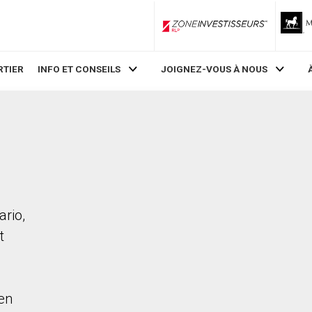
ZoneInvestisseurs RLP
RTIER
INFO ET CONSEILS
JOIGNEZ-VOUS À NOUS
ario,
t
en