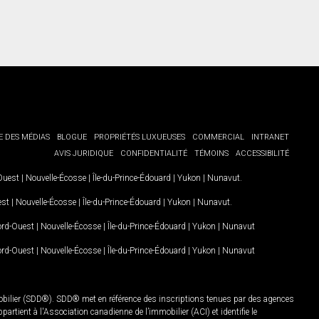
E DES MÉDIAS
BLOGUE
PROPRIÉTÉS LUXUEUSES
COMMERCIAL
INTRANET
AVIS JURIDIQUE
CONFIDENTIALITÉ
TÉMOINS
ACCESSIBILITÉ
-Ouest
|
Nouvelle-Écosse
|
Île-du-Prince-Édouard
|
Yukon
|
Nunavut
.
est
|
Nouvelle-Écosse
|
Île-du-Prince-Édouard
|
Yukon
|
Nunavut
.
Nord-Ouest
|
Nouvelle-Écosse
|
Île-du-Prince-Édouard
|
Yukon
|
Nunavut
Nord-Ouest
|
Nouvelle-Écosse
|
Île-du-Prince-Édouard
|
Yukon
|
Nunavut
mobilier (SDD®). SDD® met en référence des inscriptions tenues par des agences
rtient à l'Association canadienne de l’immobilier (ACI) et identifie le