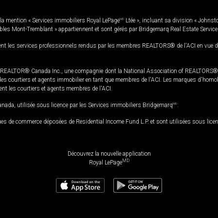
la mention « Services immobiliers Royal LePage
MD
Ltée », incluant sa division « Johnst
bles Mont-Tremblant » appartiennent et sont gérés par Bridgemarq Real Estate Servic
 les services professionnels rendus par les membres REALTORS® de l'ACI en vue de l'a
TOR® Canada Inc., une compagnie dont la National Association of REALTORS® et l'
s courtiers et agents immobilier en tant que membres de l'ACI. Les marques d'homolog
ssent les courtiers et agents membres de l'ACI.
da, utilisée sous licence par les Services immobiliers Bridgemarq
MD
.
s de commerce déposées de Residential Income Fund L.P. et sont utilisées sous lice
Découvrez la nouvelle application
MD
Royal LePage