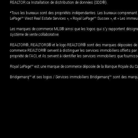
REALTOR.ca Installation de distribution de données (SDD®).
*Tous les bureaux sont des propriétés indépendantes. Les bureaux comprenant 
LePage
MD
West Real Estate Services », « Royal LePage
MD
Sussex », et « Les immeu
Les marques de commerce MLS® ainsi que les logos qui s'y rapportent désignent
système de vente collaborative.
REALTOR®, REALTORS® et le logo REALTOR® sont des marques déposées de REAL
commerce REALTOR® servent à distinguer les services immobiliers offerts par le
propriété de l'ACI, et ils servent à identifier les services immobiliers que fourni
Royal LePage
MD
est une marque de commerce déposée de la Banque Royale du Cana
Bridgemarq
MD
et ses logos / Services immobiliers Bridgemarq
MD
sont des marque