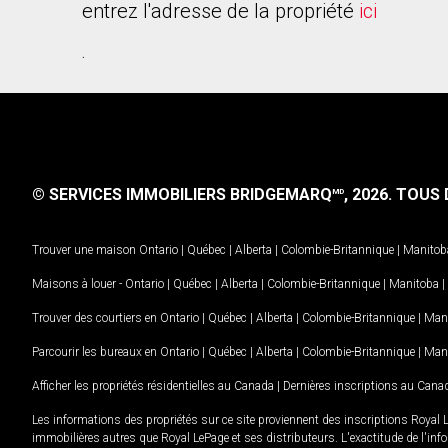
entrez l'adresse de la propriété
ici
.
© SERVICES IMMOBILIERS BRIDGEMARQ
, 2026.
TOUS D
MD
Trouver une maison
Ontario
|
Québec
|
Alberta
|
Colombie-Britannique
|
Manitob
Maisons à louer -
Ontario
|
Québec
|
Alberta
|
Colombie-Britannique
|
Manitoba
|
Trouver des courtiers en
Ontario
|
Québec
|
Alberta
|
Colombie-Britannique
|
Man
Parcourir les bureaux en
Ontario
|
Québec
|
Alberta
|
Colombie-Britannique
|
Man
Afficher les propriétés résidentielles au Canada
|
Dernières inscriptions au Cana
Les informations des propriétés sur ce site proviennent des inscriptions Royal 
immobilières autres que Royal LePage et ses distributeurs. L'exactitude de l'info