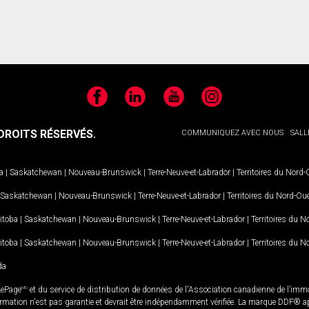
Facebook
LinkedIn
YouTube
Instagram
ROITS RÉSERVÉS.
COMMUNIQUEZ AVEC NOUS
SALL
a
|
Saskatchewan
|
Nouveau-Brunswick
|
Terre-Neuve-et-Labrador
|
Territoires du Nord
Saskatchewan
|
Nouveau-Brunswick
|
Terre-Neuve-et-Labrador
|
Territoires du Nord-Ou
itoba
|
Saskatchewan
|
Nouveau-Brunswick
|
Terre-Neuve-et-Labrador
|
Territoires du 
itoba
|
Saskatchewan
|
Nouveau-Brunswick
|
Terre-Neuve-et-Labrador
|
Territoires du 
da
LePage
MD
et du service de distribution de données de l'Association canadienne de l’im
rmation n'est pas garantie et devrait être indépendamment vérifiée. La marque DDF® appa