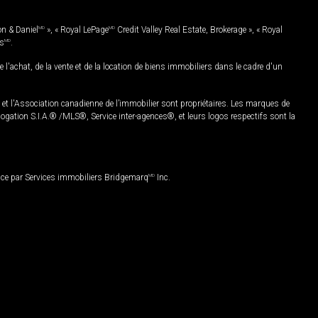
on & Daniel
MD
», « Royal LePage
MD
Credit Valley Real Estate, Brokerage », « Royal
es
MD
.
chat, de la vente et de la location de biens immobiliers dans le cadre d'un
Association canadienne de l’immobilier sont propriétaires. Les marques de
ation S.I.A.® /MLS®, Service inter-agences®, et leurs logos respectifs sont la
nce par Services immobiliers Bridgemarq
MD
Inc.