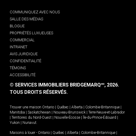
COMMUNIQUEZ AVEC NOUS
SALLE DES MÉDIAS
BLOGUE
PROPRIÉTÉS LUXUEUSES
COMMERCIAL
INTRANET
AVIS JURIDIQUE
CONFIDENTIALITÉ
TÉMOINS
ACCESSIBILITÉ
© SERVICES IMMOBILIERS BRIDGEMARQ
, 2026.
MD
TOUS DROITS RÉSERVÉS.
Trouver une maison
Ontario
|
Québec
|
Alberta
|
Colombie-Britannique
|
Manitoba
|
Saskatchewan
|
Nouveau-Brunswick
|
Terre-Neuve-et-Labrador
|
Territoires du Nord-Ouest
|
Nouvelle-Écosse
|
Île-du-Prince-Édouard
|
Yukon
|
Nunavut
.
Maisons à louer -
Ontario
|
Québec
|
Alberta
|
Colombie-Britannique
|