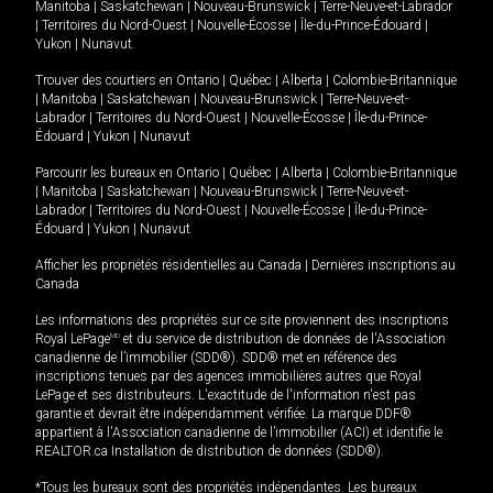
Manitoba
|
Saskatchewan
|
Nouveau-Brunswick
|
Terre-Neuve-et-Labrador
|
Territoires du Nord-Ouest
|
Nouvelle-Écosse
|
Île-du-Prince-Édouard
|
Yukon
|
Nunavut
.
Trouver des courtiers en
Ontario
|
Québec
|
Alberta
|
Colombie-Britannique
|
Manitoba
|
Saskatchewan
|
Nouveau-Brunswick
|
Terre-Neuve-et-
Labrador
|
Territoires du Nord-Ouest
|
Nouvelle-Écosse
|
Île-du-Prince-
Édouard
|
Yukon
|
Nunavut
Parcourir les bureaux en
Ontario
|
Québec
|
Alberta
|
Colombie-Britannique
|
Manitoba
|
Saskatchewan
|
Nouveau-Brunswick
|
Terre-Neuve-et-
Labrador
|
Territoires du Nord-Ouest
|
Nouvelle-Écosse
|
Île-du-Prince-
Édouard
|
Yukon
|
Nunavut
Afficher les propriétés résidentielles au Canada
|
Dernières inscriptions au
Canada
Les informations des propriétés sur ce site proviennent des inscriptions
Royal LePage
MD
et du service de distribution de données de l'Association
canadienne de l’immobilier (SDD®). SDD® met en référence des
inscriptions tenues par des agences immobilières autres que Royal
LePage et ses distributeurs. L'exactitude de l'information n'est pas
garantie et devrait être indépendamment vérifiée. La marque DDF®
appartient à l'Association canadienne de l’immobilier (ACI) et identifie le
REALTOR.ca Installation de distribution de données (SDD®).
*Tous les bureaux sont des propriétés indépendantes. Les bureaux