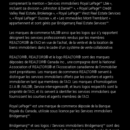
comprenant la mention « Services immobiliers Royal LePage
MD
Ltée »,
incluant sa division « Johnston & Daniel
MD
», « Royal LePage
MD
Credit
Valley Real Estate, Brokerage », « Royal LePage
MD
West Real Estate Services
», « Royal LePage
MD
Sussex », et « Les immeubles Mont-Tremblant »
appartiennent et sont gérés par Bridgemarq Real Estate Services
MD
.
Les marques de commerce MLS® ainsi que les logos qui s'y rapportent
désignent les services professionnels rendus par les membres
REALTORS® de l'ACI en vue de l'achat, de la vente et de la location de
biens immobiliers dans le cadre d'un système de vente collaborative.
REALTOR®, REALTORS® et le logo REALTOR® sont des marques
déposées de REALTOR® Canada Inc., une compagnie dont la National
Association of REALTORS® et l'Association canadienne de l’immobilier
sont propriétaires. Les marques de commerce REALTOR® servent à
distinguer les services immobiliers offerts par les courtiers et agents
immobilier en tant que membres de l'ACI. Les marques d'homologation
S.I.A.® /MLS®, Service inter-agences®, et leurs logos respectifs sont la
propriété de l'ACI, et ils servent à identifier les services immobiliers que
fournissent les courtiers et agents membres de l'ACI.
Royal LePage
MD
est une marque de commerce déposée de la Banque
Royale du Canada, utilisée sous licence par les Services immobiliers
Bridgemarq
MD
.
Bridgemarq
MD
et ses logos / Services immobiliers Bridgemarq
MD
sont des