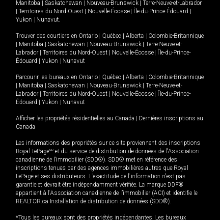
Manitoba
|
Saskatchewan
|
Nouveau-Brunswick
|
Terre-Neuve-et-Labrador
|
Territoires du Nord-Ouest
|
Nouvelle-Écosse
|
Île-du-Prince-Édouard
|
Yukon
|
Nunavut
.
Trouver des courtiers en
Ontario
|
Québec
|
Alberta
|
Colombie-Britannique
|
Manitoba
|
Saskatchewan
|
Nouveau-Brunswick
|
Terre-Neuve-et-
Labrador
|
Territoires du Nord-Ouest
|
Nouvelle-Écosse
|
Île-du-Prince-
Édouard
|
Yukon
|
Nunavut
Parcourir les bureaux en
Ontario
|
Québec
|
Alberta
|
Colombie-Britannique
|
Manitoba
|
Saskatchewan
|
Nouveau-Brunswick
|
Terre-Neuve-et-
Labrador
|
Territoires du Nord-Ouest
|
Nouvelle-Écosse
|
Île-du-Prince-
Édouard
|
Yukon
|
Nunavut
Afficher les propriétés résidentielles au Canada
|
Dernières inscriptions au
Canada
Les informations des propriétés sur ce site proviennent des inscriptions
Royal LePage
MD
et du service de distribution de données de l'Association
canadienne de l’immobilier (SDD®). SDD® met en référence des
inscriptions tenues par des agences immobilières autres que Royal
LePage et ses distributeurs. L'exactitude de l'information n'est pas
garantie et devrait être indépendamment vérifiée. La marque DDF®
appartient à l'Association canadienne de l’immobilier (ACI) et identifie le
REALTOR.ca Installation de distribution de données (SDD®).
*Tous les bureaux sont des propriétés indépendantes. Les bureaux