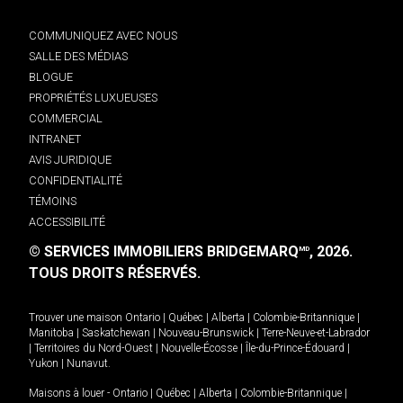
COMMUNIQUEZ AVEC NOUS
SALLE DES MÉDIAS
BLOGUE
PROPRIÉTÉS LUXUEUSES
COMMERCIAL
INTRANET
AVIS JURIDIQUE
CONFIDENTIALITÉ
TÉMOINS
ACCESSIBILITÉ
© SERVICES IMMOBILIERS BRIDGEMARQ
, 2026.
MD
TOUS DROITS RÉSERVÉS.
Trouver une maison
Ontario
|
Québec
|
Alberta
|
Colombie-Britannique
|
Manitoba
|
Saskatchewan
|
Nouveau-Brunswick
|
Terre-Neuve-et-Labrador
|
Territoires du Nord-Ouest
|
Nouvelle-Écosse
|
Île-du-Prince-Édouard
|
Yukon
|
Nunavut
.
Maisons à louer -
Ontario
|
Québec
|
Alberta
|
Colombie-Britannique
|