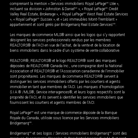
comprenant la mention « Services immobiliers Royal LePage
MD
Ltée »,
incluant sa division « Johnston & Daniel
MD
», « Royal LePage
MD
Credit
Valley Real Estate, Brokerage », « Royal LePage
MD
West Real Estate Services
», « Royal LePage
MD
Sussex », et « Les immeubles Mont-Tremblant »
appartiennent et sont gérés par Bridgemarq Real Estate Services
MD
.
Les marques de commerce MLS® ainsi que les logos qui s'y rapportent
désignent les services professionnels rendus par les membres
REALTORS® de l'ACI en vue de l'achat, de la vente et de la location de
biens immobiliers dans le cadre d'un système de vente collaborative.
REALTOR®, REALTORS® et le logo REALTOR® sont des marques
déposées de REALTOR® Canada Inc., une compagnie dont la National
Association of REALTORS® et l'Association canadienne de l’immobilier
sont propriétaires. Les marques de commerce REALTOR® servent à
distinguer les services immobiliers offerts par les courtiers et agents
immobilier en tant que membres de l'ACI. Les marques d'homologation
S.I.A.® /MLS®, Service inter-agences®, et leurs logos respectifs sont la
propriété de l'ACI, et ils servent à identifier les services immobiliers que
fournissent les courtiers et agents membres de l'ACI.
Royal LePage
MD
est une marque de commerce déposée de la Banque
Royale du Canada, utilisée sous licence par les Services immobiliers
Bridgemarq
MD
.
Bridgemarq
MD
et ses logos / Services immobiliers Bridgemarq
MD
sont des