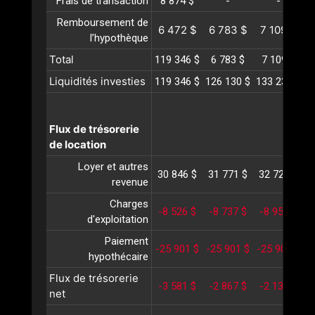
Frais de transaction
8 874 $
-
-
Remboursement de
6 472 $
6 783 $
7 109 $
l’hypothèque
Total
119 346 $
6 783 $
7 109 $
Liquidités investies
119 346 $
126 130 $
133 239 $
1
Flux de trésorerie
de location
Loyer et autres
30 846 $
31 771 $
32 724 $
3
revenue
Charges
-8 526 $
-8 737 $
-8 955 $
-
d'exploitation
Paiement
-25 901 $
-25 901 $
-25 901 $
-
hypothécaire
Flux de trésorerie
-3 581 $
-2 867 $
-2 131 $
-
net