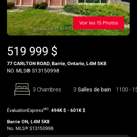
Voir les 15 Photos
519 999
$
77 CARLTON ROAD, Barrie, Ontario, L4M 5K8
NO. MLS® S13150998
3 Chambres
3
Salles de bain
1100 - 
MC
ÉvaluationExpress
:
494K $ - 601K $
Barrie ON, L4M 5K8
No. MLS® S13150998