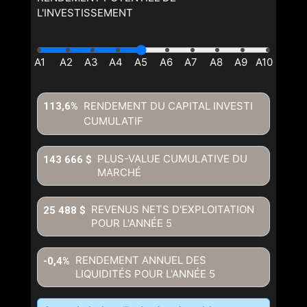
L'INVESTISSEMENT
RENDEMENT DU CAPITAL INVESTI
113,6%
CUMULATIF
PLUS-VALUE CUMULATIVE DU
143 666 $
MARCHÉ
REVENUS NETS D'EXPLOITATION
25 488 $
POUR L'ANNÉE
5
RENDEMENT ANNUEL DES
-0,4%
LIQUIDITÉS POUR L'ANNÉE
5