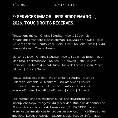
TÉMOINS
ACCESSIBILITÉ
© SERVICES IMMOBILIERS BRIDGEMARQ
,
MD
2026.
TOUS DROITS RÉSERVÉS.
Trouver une maison
Ontario
|
Québec
|
Alberta
|
Colombie-
Britannique
|
Manitoba
|
Saskatchewan
|
Nouveau-Brunswick
|
Terre-
Neuve-et-Labrador
|
Territoires du Nord-Ouest
|
Nouvelle-Écosse
|
Île-du-
Prince-Édouard
|
Yukon
|
Nunavut
.
Maisons à louer -
Ontario
|
Québec
|
Alberta
|
Colombie-Britannique
|
Manitoba
|
Saskatchewan
|
Nouveau-Brunswick
|
Terre-Neuve-et-
Labrador
|
Territoires du Nord-Ouest
|
Nouvelle-Écosse
|
Île-du-Prince-
Édouard
|
Yukon
|
Nunavut
.
Trouver des agents et courtiers en
Ontario
|
Québec
|
Alberta
|
Colombie-Britannique
|
Manitoba
|
Saskatchewan
|
Nouveau-
Brunswick
|
Terre-Neuve-et-Labrador
|
Territoires du Nord-Ouest
|
Nouvelle-Écosse
|
Île-du-Prince-Édouard
|
Yukon
|
Nunavut
Les informations des propriétés sur ce site proviennent des
inscriptions Royal LePage
et du service de distribution de données de
MD
l'Association canadienne de l’immobilier (SDD®). SDD® met en
référence des inscriptions tenues par des agences immobilières autres
que Royal LePage et ses distributeurs. L'exactitude de l'information