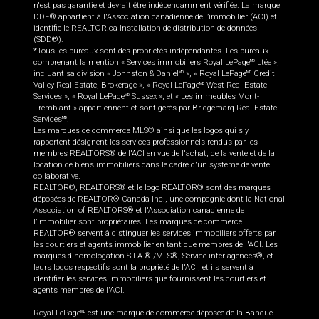
n'est pas garantie et devrait être indépendamment vérifiée. La marque
DDF® appartient à l'Association canadienne de l’immobilier (ACI) et
identifie le REALTOR.ca Installation de distribution de données
(SDD®).
*Tous les bureaux sont des propriétés indépendantes. Les bureaux
comprenant la mention « Services immobiliers Royal LePage
Ltée »,
MD
incluant sa division « Johnston & Daniel
», « Royal LePage
Credit
MD
MD
Valley Real Estate, Brokerage », « Royal LePage
West Real Estate
MD
Services », « Royal LePage
Sussex », et « Les immeubles Mont-
MD
Tremblant » appartiennent et sont gérés par Bridgemarq Real Estate
Services
.
MD
Les marques de commerce MLS® ainsi que les logos qui s'y
rapportent désignent les services professionnels rendus par les
membres REALTORS® de l'ACI en vue de l'achat, de la vente et de la
location de biens immobiliers dans le cadre d'un système de vente
collaborative.
REALTOR®, REALTORS® et le logo REALTOR® sont des marques
déposées de REALTOR® Canada Inc., une compagnie dont la National
Association of REALTORS® et l'Association canadienne de
l’immobilier sont propriétaires. Les marques de commerce
REALTOR® servent à distinguer les services immobiliers offerts par
les courtiers et agents immobilier en tant que membres de l'ACI. Les
marques d'homologation S.I.A.® /MLS®, Service inter-agences®, et
leurs logos respectifs sont la propriété de l'ACI, et ils servent à
identifier les services immobiliers que fournissent les courtiers et
agents membres de l'ACI.
Royal LePage
est une marque de commerce déposée de la Banque
MD