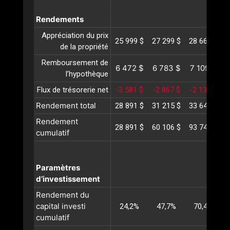
Rendements
Appréciation du prix
25 999 $
27 299 $
28 664 $
3
de la propriété
Remboursement de
6 472 $
6 783 $
7 109 $
l’hypothèque
Flux de trésorerie net
-3 581 $
-2 867 $
-2 131 $
-
Rendement total
28 891 $
31 215 $
33 642 $
3
Rendement
28 891 $
60 106 $
93 749 $
1
cumulatif
Paramètres
d’investissement
Rendement du
capital investi
24,2%
47,7%
70,4%
cumulatif