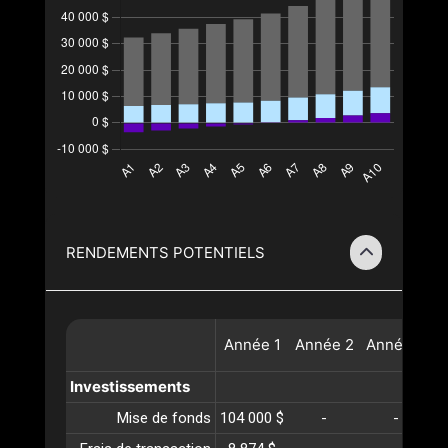
RENDEMENTS POTENTIELS
Année
1
Année
2
Année
3
A
Investissements
Mise de fonds
104 000 $
-
-