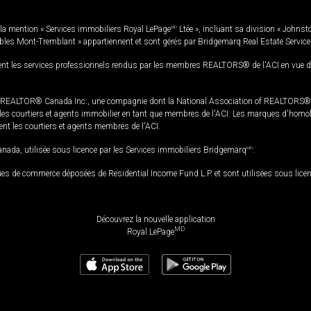
la mention « Services immobiliers Royal LePage
MD
Ltée », incluant sa division « Johnst
bles Mont-Tremblant » appartiennent et sont gérés par Bridgemarq Real Estate Servic
 les services professionnels rendus par les membres REALTORS® de l'ACI en vue de l'a
TOR® Canada Inc., une compagnie dont la National Association of REALTORS® et l'
s courtiers et agents immobilier en tant que membres de l'ACI. Les marques d'homolog
ssent les courtiers et agents membres de l'ACI.
da, utilisée sous licence par les Services immobiliers Bridgemarq
MD
.
s de commerce déposées de Residential Income Fund L.P. et sont utilisées sous lice
Découvrez la nouvelle application
MD
Royal LePage