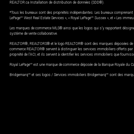
REALTOR.ca Installation de distribution de données (SDD®).
*Tous les bureaux sont des propriétés indépendantes. Les bureaux comprenant 
LePage
MD
West Real Estate Services », « Royal LePage
MD
Sussex », et « Les immeu
Les marques de commerce MLS® ainsi que les logos qui s'y rapportent désignent
système de vente collaborative.
REALTOR®, REALTORS® et le logo REALTOR® sont des marques déposées de REAL
commerce REALTOR® servent à distinguer les services immobiliers offerts par le
propriété de l'ACI, et ils servent à identifier les services immobiliers que fourni
Royal LePage
MD
est une marque de commerce déposée de la Banque Royale du Cana
Bridgemarq
MD
et ses logos / Services immobiliers Bridgemarq
MD
sont des marque