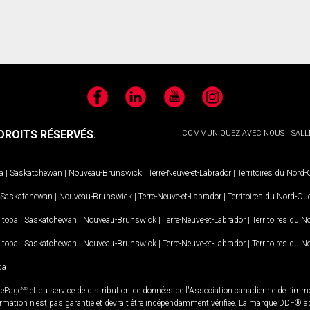
Facebook
LinkedIn
YouTube
Instagram
ROITS RÉSERVÉS.
COMMUNIQUEZ AVEC NOUS
SALL
a
|
Saskatchewan
|
Nouveau-Brunswick
|
Terre-Neuve-et-Labrador
|
Territoires du Nord
Saskatchewan
|
Nouveau-Brunswick
|
Terre-Neuve-et-Labrador
|
Territoires du Nord-Ou
itoba
|
Saskatchewan
|
Nouveau-Brunswick
|
Terre-Neuve-et-Labrador
|
Territoires du 
itoba
|
Saskatchewan
|
Nouveau-Brunswick
|
Terre-Neuve-et-Labrador
|
Territoires du 
da
LePage
MD
et du service de distribution de données de l'Association canadienne de l’im
rmation n'est pas garantie et devrait être indépendamment vérifiée. La marque DDF® appa