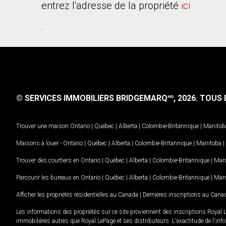
entrez l'adresse de la propriété
ici
.
© SERVICES IMMOBILIERS BRIDGEMARQ
, 2026.
TOUS D
MD
Trouver une maison
Ontario
|
Québec
|
Alberta
|
Colombie-Britannique
|
Manitob
Maisons à louer -
Ontario
|
Québec
|
Alberta
|
Colombie-Britannique
|
Manitoba
|
Trouver des courtiers en
Ontario
|
Québec
|
Alberta
|
Colombie-Britannique
|
Man
Parcourir les bureaux en
Ontario
|
Québec
|
Alberta
|
Colombie-Britannique
|
Man
Afficher les propriétés résidentielles au Canada
|
Dernières inscriptions au Cana
Les informations des propriétés sur ce site proviennent des inscriptions Royal 
immobilières autres que Royal LePage et ses distributeurs. L'exactitude de l'info