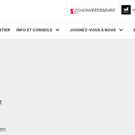
ZoneInvestisseurs RLP
RTIER
INFO ET CONSEILS
JOIGNEZ-VOUS À NOUS
,
t
en