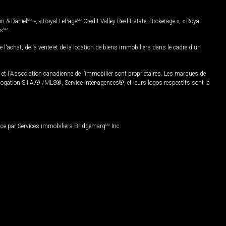
on & Daniel
MD
», « Royal LePage
MD
Credit Valley Real Estate, Brokerage », « Royal
es
MD
.
chat, de la vente et de la location de biens immobiliers dans le cadre d'un
Association canadienne de l’immobilier sont propriétaires. Les marques de
ation S.I.A.® /MLS®, Service inter-agences®, et leurs logos respectifs sont la
nce par Services immobiliers Bridgemarq
MD
Inc.