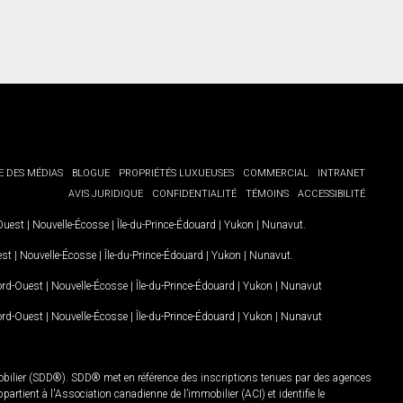
E DES MÉDIAS
BLOGUE
PROPRIÉTÉS LUXUEUSES
COMMERCIAL
INTRANET
AVIS JURIDIQUE
CONFIDENTIALITÉ
TÉMOINS
ACCESSIBILITÉ
-Ouest
|
Nouvelle-Écosse
|
Île-du-Prince-Édouard
|
Yukon
|
Nunavut
.
est
|
Nouvelle-Écosse
|
Île-du-Prince-Édouard
|
Yukon
|
Nunavut
.
Nord-Ouest
|
Nouvelle-Écosse
|
Île-du-Prince-Édouard
|
Yukon
|
Nunavut
Nord-Ouest
|
Nouvelle-Écosse
|
Île-du-Prince-Édouard
|
Yukon
|
Nunavut
mobilier (SDD®). SDD® met en référence des inscriptions tenues par des agences
rtient à l'Association canadienne de l’immobilier (ACI) et identifie le