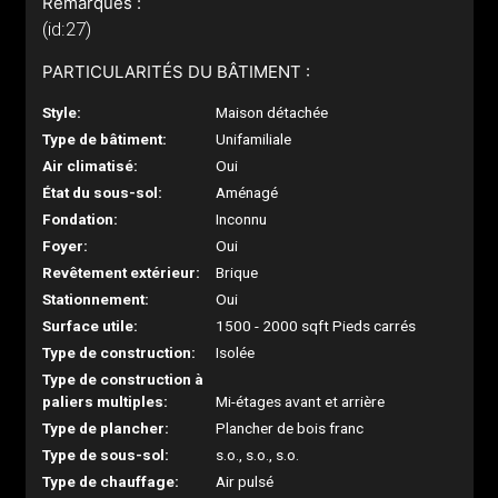
Remarques :
(id:27)
PARTICULARITÉS DU BÂTIMENT :
Style:
Maison détachée
Type de bâtiment:
Unifamiliale
Air climatisé:
Oui
État du sous-sol:
Aménagé
Fondation:
Inconnu
Foyer:
Oui
Revêtement extérieur:
Brique
Stationnement:
Oui
Surface utile:
1500 - 2000 sqft Pieds carrés
Type de construction:
Isolée
Type de construction à
paliers multiples:
Mi-étages avant et arrière
Type de plancher:
Plancher de bois franc
Type de sous-sol:
s.o., s.o., s.o.
Type de chauffage:
Air pulsé