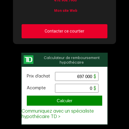
416.908.7900
Mon site Web
Contacter ce courtier
Demander des infos sur cette inscription
Prénom
et
Nom
Courriel
Téléphone
(Optionnel)
Message