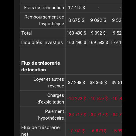
Frais de transaction
12 415 $
-
-
Remboursement de
8 675 $
9 092 $
9 529 $
l’hypothèque
Total
160 490 $
9 092 $
9 529 $
Liquidités investies
160 490 $
169 583 $
179 112 $
1
Flux de trésorerie
de location
Loyer et autres
37 248 $
38 365 $
39 516 $
4
revenue
Charges
-10 272 $
-10 527 $
-10 789 $
-
d'exploitation
Paiement
-34 717 $
-34 717 $
-34 717 $
-
hypothécaire
Flux de trésorerie
-7 741 $
-6 879 $
-5 990 $
-
net