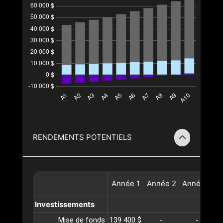
RENDEMENTS POTENTIELS
Année
1
Année
2
Année
3
A
Investissements
Mise de fonds
139 400 $
-
-