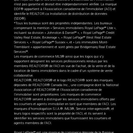
n'est pas garantie et devrait être indépendamment vérifiée. La marque
DDF® appartient à l'Association canadienne de l’immobilier (ACI) et
identifie le REALTOR.ca Installation de distribution de données
(SDD®).
*Tous les bureaux sont des propriétés indépendantes. Les bureaux
comprenant la mention « Services immobiliers Royal LePage
Ltée »,
MD
incluant sa division « Johnston & Daniel
», « Royal LePage
Credit
MD
MD
Valley Real Estate, Brokerage », « Royal LePage
West Real Estate
MD
Services », « Royal LePage
Sussex », et « Les immeubles Mont-
MD
Tremblant » appartiennent et sont gérés par Bridgemarq Real Estate
Services
.
MD
Les marques de commerce MLS® ainsi que les logos qui s'y
rapportent désignent les services professionnels rendus par les
membres REALTORS® de l'ACI en vue de l'achat, de la vente et de la
location de biens immobiliers dans le cadre d'un système de vente
collaborative.
REALTOR®, REALTORS® et le logo REALTOR® sont des marques
déposées de REALTOR® Canada Inc., une compagnie dont la National
Association of REALTORS® et l'Association canadienne de
l’immobilier sont propriétaires. Les marques de commerce
REALTOR® servent à distinguer les services immobiliers offerts par
les courtiers et agents immobilier en tant que membres de l'ACI. Les
marques d'homologation S.I.A.® /MLS®, Service inter-agences®, et
leurs logos respectifs sont la propriété de l'ACI, et ils servent à
identifier les services immobiliers que fournissent les courtiers et
agents membres de l'ACI.
Royal LePage
est une marque de commerce déposée de la Banque
MD