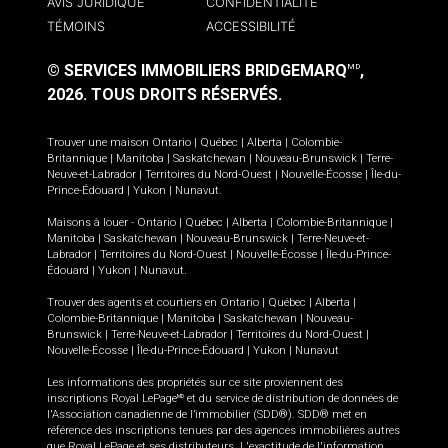
AVIS JURIDIQUE
CONFIDENTIALITÉ
TÉMOINS
ACCESSIBILITÉ
© SERVICES IMMOBILIERS BRIDGEMARQ
,
MD
2026.
TOUS DROITS RÉSERVÉS.
Trouver une maison
Ontario
|
Québec
|
Alberta
|
Colombie-
Britannique
|
Manitoba
|
Saskatchewan
|
Nouveau-Brunswick
|
Terre-
Neuve-et-Labrador
|
Territoires du Nord-Ouest
|
Nouvelle-Écosse
|
Île-du-
Prince-Édouard
|
Yukon
|
Nunavut
.
Maisons à louer -
Ontario
|
Québec
|
Alberta
|
Colombie-Britannique
|
Manitoba
|
Saskatchewan
|
Nouveau-Brunswick
|
Terre-Neuve-et-
Labrador
|
Territoires du Nord-Ouest
|
Nouvelle-Écosse
|
Île-du-Prince-
Édouard
|
Yukon
|
Nunavut
.
Trouver des agents et courtiers en
Ontario
|
Québec
|
Alberta
|
Colombie-Britannique
|
Manitoba
|
Saskatchewan
|
Nouveau-
Brunswick
|
Terre-Neuve-et-Labrador
|
Territoires du Nord-Ouest
|
Nouvelle-Écosse
|
Île-du-Prince-Édouard
|
Yukon
|
Nunavut
Les informations des propriétés sur ce site proviennent des
inscriptions Royal LePage
et du service de distribution de données de
MD
l'Association canadienne de l’immobilier (SDD®). SDD® met en
référence des inscriptions tenues par des agences immobilières autres
que Royal LePage et ses distributeurs. L'exactitude de l'information