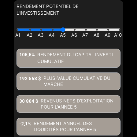
RENDEMENT POTENTIEL DE
L'INVESTISSEMENT
RENDEMENT DU CAPITAL INVESTI
105,5%
CUMULATIF
En cliquant sur le bouton « soumettre », vous consentez à nos
conditions d'utilisation et vous nous fournissez l'autorisation écrite de
communiquer avec vous.
PLUS-VALUE CUMULATIVE DU
192 568 $
MARCHÉ
REVENUS NETS D'EXPLOITATION
30 804 $
POUR L'ANNÉE
5
RENDEMENT ANNUEL DES
-2,1%
LIQUIDITÉS POUR L'ANNÉE
5