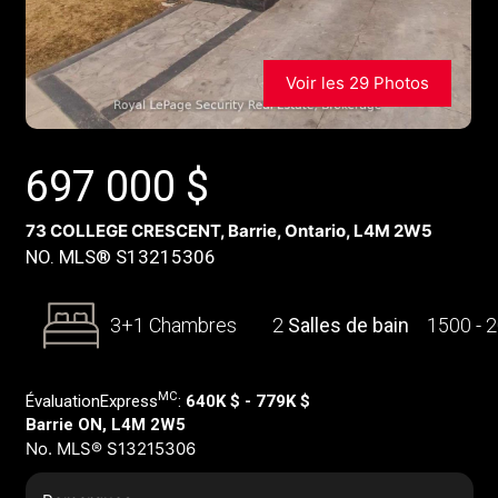
Voir les 29 Photos
697 000
$
73 COLLEGE CRESCENT, Barrie, Ontario, L4M 2W5
NO. MLS® S13215306
3+1 Chambres
2
Salles de bain
1500 - 
MC
ÉvaluationExpress
:
640K $ - 779K $
Barrie ON, L4M 2W5
No. MLS® S13215306