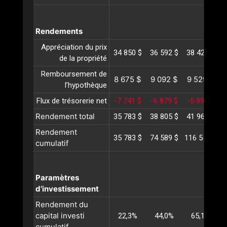
Rendements
Appréciation du prix
34 850 $
36 592 $
38 422 $
4
de la propriété
Remboursement de
8 675 $
9 092 $
9 529 $
l’hypothèque
Flux de trésorerie net
-7 741 $
-6 879 $
-5 990 $
-
Rendement total
35 783 $
38 805 $
41 961 $
4
Rendement
35 783 $
74 589 $
116 550 $
1
cumulatif
Paramètres
d’investissement
Rendement du
capital investi
22,3%
44,0%
65,1%
cumulatif