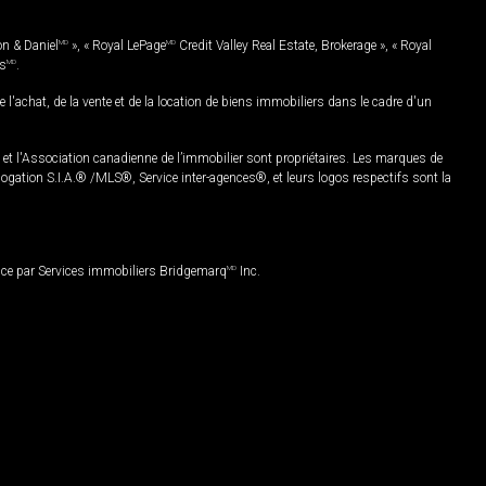
on & Daniel
MD
», « Royal LePage
MD
Credit Valley Real Estate, Brokerage », « Royal
es
MD
.
chat, de la vente et de la location de biens immobiliers dans le cadre d'un
Association canadienne de l’immobilier sont propriétaires. Les marques de
ation S.I.A.® /MLS®, Service inter-agences®, et leurs logos respectifs sont la
nce par Services immobiliers Bridgemarq
MD
Inc.