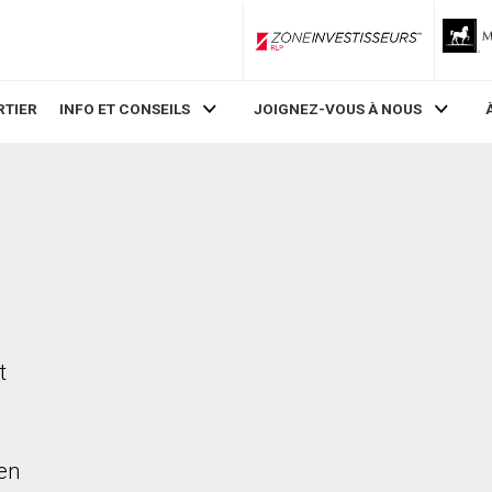
ZoneInvestisseurs RLP
RTIER
INFO ET CONSEILS
JOIGNEZ-VOUS À NOUS
,
t
en