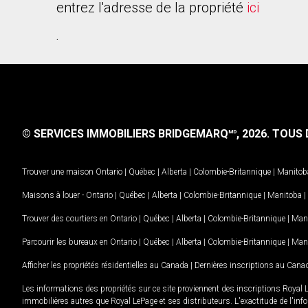
entrez l'adresse de la propriété
ici
.
© SERVICES IMMOBILIERS BRIDGEMARQ
, 2026.
TOUS D
MD
Trouver une maison
Ontario
|
Québec
|
Alberta
|
Colombie-Britannique
|
Manitob
Maisons à louer -
Ontario
|
Québec
|
Alberta
|
Colombie-Britannique
|
Manitoba
|
Trouver des courtiers en
Ontario
|
Québec
|
Alberta
|
Colombie-Britannique
|
Man
Parcourir les bureaux en
Ontario
|
Québec
|
Alberta
|
Colombie-Britannique
|
Man
Afficher les propriétés résidentielles au Canada
|
Dernières inscriptions au Cana
Les informations des propriétés sur ce site proviennent des inscriptions Royal 
immobilières autres que Royal LePage et ses distributeurs. L'exactitude de l'info