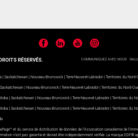
Facebook
LinkedIn
YouTube
Instagram
ROITS RÉSERVÉS.
COMMUNIQUEZ AVEC NOUS
SALL
a
|
Saskatchewan
|
Nouveau-Brunswick
|
Terre-Neuve-et-Labrador
|
Territoires du Nord
Saskatchewan
|
Nouveau-Brunswick
|
Terre-Neuve-et-Labrador
|
Territoires du Nord-Ou
itoba
|
Saskatchewan
|
Nouveau-Brunswick
|
Terre-Neuve-et-Labrador
|
Territoires du 
itoba
|
Saskatchewan
|
Nouveau-Brunswick
|
Terre-Neuve-et-Labrador
|
Territoires du 
da
LePage
MD
et du service de distribution de données de l'Association canadienne de l’im
rmation n'est pas garantie et devrait être indépendamment vérifiée. La marque DDF® appa