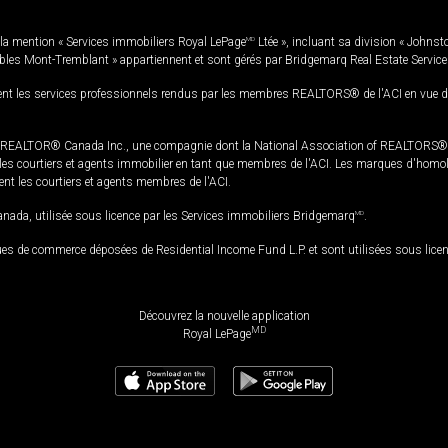
la mention « Services immobiliers Royal LePage
MD
Ltée », incluant sa division « Johnst
bles Mont-Tremblant » appartiennent et sont gérés par Bridgemarq Real Estate Servic
 les services professionnels rendus par les membres REALTORS® de l'ACI en vue de l'a
TOR® Canada Inc., une compagnie dont la National Association of REALTORS® et l'
s courtiers et agents immobilier en tant que membres de l'ACI. Les marques d'homolog
ssent les courtiers et agents membres de l'ACI.
da, utilisée sous licence par les Services immobiliers Bridgemarq
MD
.
s de commerce déposées de Residential Income Fund L.P. et sont utilisées sous lice
Découvrez la nouvelle application
MD
Royal LePage