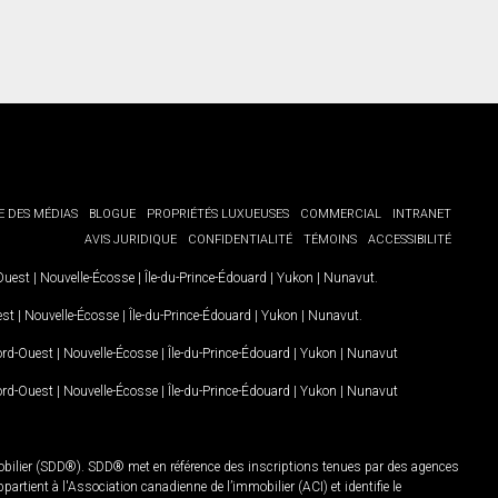
E DES MÉDIAS
BLOGUE
PROPRIÉTÉS LUXUEUSES
COMMERCIAL
INTRANET
AVIS JURIDIQUE
CONFIDENTIALITÉ
TÉMOINS
ACCESSIBILITÉ
-Ouest
|
Nouvelle-Écosse
|
Île-du-Prince-Édouard
|
Yukon
|
Nunavut
.
est
|
Nouvelle-Écosse
|
Île-du-Prince-Édouard
|
Yukon
|
Nunavut
.
Nord-Ouest
|
Nouvelle-Écosse
|
Île-du-Prince-Édouard
|
Yukon
|
Nunavut
Nord-Ouest
|
Nouvelle-Écosse
|
Île-du-Prince-Édouard
|
Yukon
|
Nunavut
mobilier (SDD®). SDD® met en référence des inscriptions tenues par des agences
rtient à l'Association canadienne de l’immobilier (ACI) et identifie le