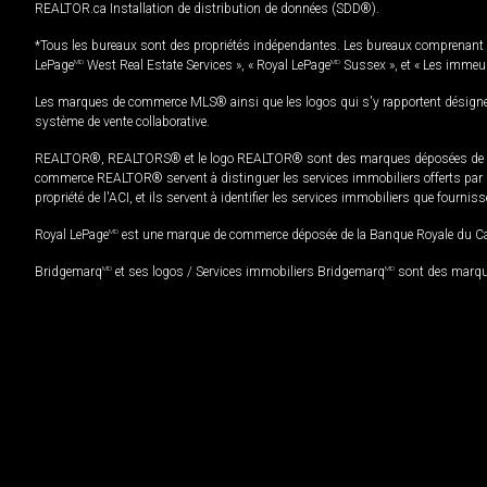
REALTOR.ca Installation de distribution de données (SDD®).
*Tous les bureaux sont des propriétés indépendantes. Les bureaux comprenant 
LePage
MD
West Real Estate Services », « Royal LePage
MD
Sussex », et « Les immeu
Les marques de commerce MLS® ainsi que les logos qui s'y rapportent désignent
système de vente collaborative.
REALTOR®, REALTORS® et le logo REALTOR® sont des marques déposées de REAL
commerce REALTOR® servent à distinguer les services immobiliers offerts par le
propriété de l'ACI, et ils servent à identifier les services immobiliers que fourni
Royal LePage
MD
est une marque de commerce déposée de la Banque Royale du Cana
Bridgemarq
MD
et ses logos / Services immobiliers Bridgemarq
MD
sont des marque